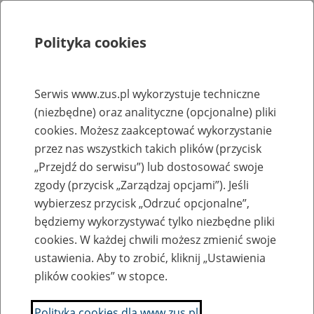
Polityka cookies
Szukaj
Menu
Serwis www.zus.pl wykorzystuje techniczne
(niezbędne) oraz analityczne (opcjonalne) pliki
Rejestry, ewidencje i archiwa
cookies. Możesz zaakceptować wykorzystanie
Baza zlikwidowanych lub
przez nas wszystkich takich plików (przycisk
„Przejdź do serwisu”) lub dostosować swoje
przekształconych zakładów pracy
zgody (przycisk „Zarządzaj opcjami”). Jeśli
wybierzesz przycisk „Odrzuć opcjonalne”,
Nazwa zakładu pracy:
będziemy wykorzystywać tylko niezbędne pliki
cookies. W każdej chwili możesz zmienić swoje
ustawienia. Aby to zrobić, kliknij „Ustawienia
plików cookies” w stopce.
SZUKAJ
Polityka cookies dla www.zus.pl