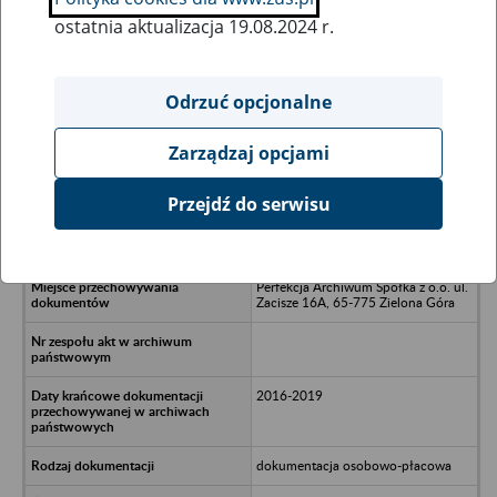
ostatnia aktualizacja 19.08.2024 r.
Wszystkie uwagi można przesyłać poprzez
formularz
Odrzuć opcjonalne
Zarządzaj opcjami
Ukryj wszystkie pozycje bazy
Przejdź do serwisu
YARDLAND Spółka z o.o. - Wrocław,
ul. Rysia 1/1
Perfekcja Archiwum Spółka z o.o. ul.
Zacisze 16A, 65-775 Zielona Góra
2016-2019
dokumentacja osobowo-płacowa