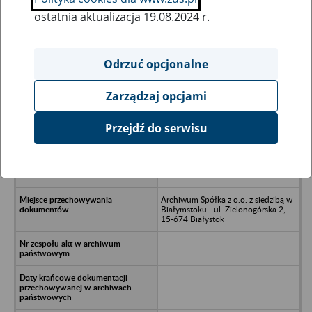
ostatnia aktualizacja 19.08.2024 r.
Wszystkie uwagi można przesyłać poprzez
formularz
Odrzuć opcjonalne
Zarządzaj opcjami
Ukryj wszystkie pozycje bazy
Przejdź do serwisu
Przedsiębiorstwo Handlowo-
Usługowo-Produkcyjne MOTOZBYT
Spółka z o.o. - Suwałki, ul. Sejneńska
91
Archiwum Spółka z o.o. z siedzibą w
Białymstoku - ul. Zielonogórska 2,
15-674 Białystok