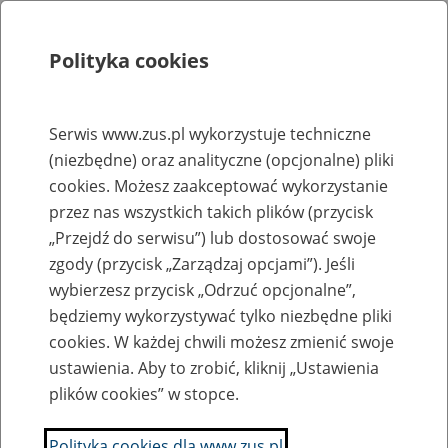
Polityka cookies
Szukaj
Menu
Serwis www.zus.pl wykorzystuje techniczne
(niezbędne) oraz analityczne (opcjonalne) pliki
Rejestry, ewidencje i archiwa
cookies. Możesz zaakceptować wykorzystanie
Baza zlikwidowanych lub
przez nas wszystkich takich plików (przycisk
„Przejdź do serwisu”) lub dostosować swoje
przekształconych zakładów pracy
zgody (przycisk „Zarządzaj opcjami”). Jeśli
wybierzesz przycisk „Odrzuć opcjonalne”,
Nazwa zakładu pracy:
będziemy wykorzystywać tylko niezbędne pliki
cookies. W każdej chwili możesz zmienić swoje
ustawienia. Aby to zrobić, kliknij „Ustawienia
plików cookies” w stopce.
SZUKAJ
Polityka cookies dla www.zus.pl