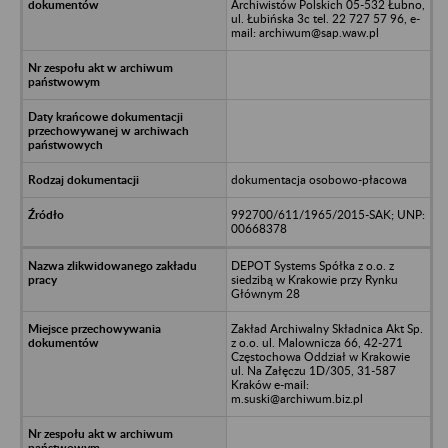
Archiwistów Polskich 05-532 Łubno,
ul. Łubińska 3c tel. 22 727 57 96, e-
mail: archiwum@sap.waw.pl
dokumentacja osobowo-płacowa
992700/611/1965/2015-SAK; UNP:
00668378
DEPOT Systems Spółka z o.o. z
siedzibą w Krakowie przy Rynku
Głównym 28
Zakład Archiwalny Składnica Akt Sp.
z o.o. ul. Malownicza 66, 42-271
Częstochowa Oddział w Krakowie
ul. Na Załęczu 1D/305, 31-587
Kraków e-mail:
m.suski@archiwum.biz.pl