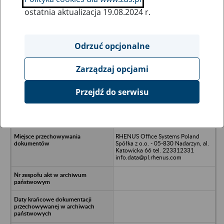
ostatnia aktualizacja 19.08.2024 r.
Wszystkie uwagi można przesyłać poprzez
formularz
Odrzuć opcjonalne
Zarządzaj opcjami
Ukryj wszystkie pozycje bazy
Przejdź do serwisu
HIGHRADIUS Poland Spółka z o.o. w
likwidacji - Warszawa, ul. Towarowa
28
RHENUS Office Systems Poland
Spółka z o.o. - 05-830 Nadarzyn, al.
Katowicka 66 tel. 223312331
info.data@pl.rhenus.com