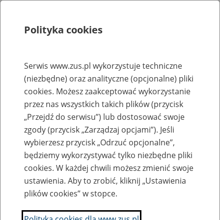
Polityka cookies
Szukaj
Menu
Serwis www.zus.pl wykorzystuje techniczne
(niezbędne) oraz analityczne (opcjonalne) pliki
Rejestry, ewidencje i archiwa
cookies. Możesz zaakceptować wykorzystanie
Baza zlikwidowanych lub
przez nas wszystkich takich plików (przycisk
„Przejdź do serwisu”) lub dostosować swoje
przekształconych zakładów pracy
zgody (przycisk „Zarządzaj opcjami”). Jeśli
wybierzesz przycisk „Odrzuć opcjonalne”,
Nazwa zakładu pracy:
będziemy wykorzystywać tylko niezbędne pliki
cookies. W każdej chwili możesz zmienić swoje
ustawienia. Aby to zrobić, kliknij „Ustawienia
plików cookies” w stopce.
SZUKAJ
Polityka cookies dla www.zus.pl