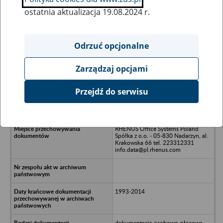
ostatnia aktualizacja 19.08.2024 r.
Wszystkie uwagi można przesyłać poprzez
formularz
Odrzuć opcjonalne
Zarządzaj opcjami
Ukryj wszystkie pozycje bazy
Przejdź do serwisu
BATA w likwidacji - Warszawa, ul.
Dzieci Warszawy 48
RHENUS Office Systems Poland
Spółka z o.o. - 05-830 Nadarzyn, al.
Krakowska 66 tel. 223312331
info.data@pl.rhenus.com
1993-2014
dokumentacja osobowo-płacowa