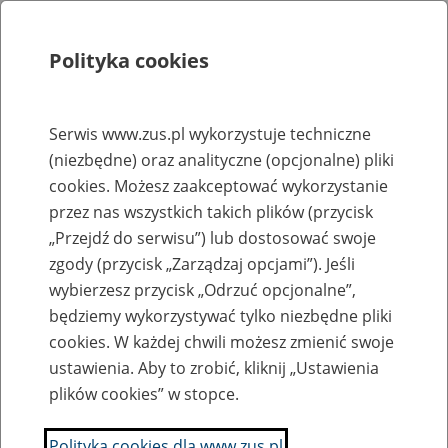
Polityka cookies
Szukaj
Menu
Serwis www.zus.pl wykorzystuje techniczne
(niezbędne) oraz analityczne (opcjonalne) pliki
Rejestry, ewidencje i archiwa
cookies. Możesz zaakceptować wykorzystanie
Baza zlikwidowanych lub
przez nas wszystkich takich plików (przycisk
„Przejdź do serwisu”) lub dostosować swoje
przekształconych zakładów pracy
zgody (przycisk „Zarządzaj opcjami”). Jeśli
wybierzesz przycisk „Odrzuć opcjonalne”,
Nazwa zakładu pracy:
będziemy wykorzystywać tylko niezbędne pliki
cookies. W każdej chwili możesz zmienić swoje
ustawienia. Aby to zrobić, kliknij „Ustawienia
plików cookies” w stopce.
SZUKAJ
Polityka cookies dla www.zus.pl