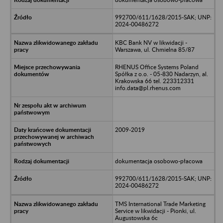
992700/611/1628/2015-SAK; UNP:
2024-00486272
KBC Bank NV w likwidacji -
Warszawa, ul. Chmielna 85/87
RHENUS Office Systems Poland
Spółka z o.o. - 05-830 Nadarzyn, al.
Krakowska 66 tel. 223312331
info.data@pl.rhenus.com
2009-2019
dokumentacja osobowo-płacowa
992700/611/1628/2015-SAK; UNP:
2024-00486272
TMS International Trade Marketing
Service w likwidacji - Pionki, ul.
Augustowska 6c