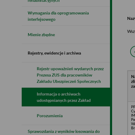
rehabilitacyjnych
Wymagania dla oprogramowania
Naz
interfejsowego
Wsz
Mienie zbędne
Rejestry, ewidencje i archiwa
Rejestr upoważnień wydanych przez
Prezesa ZUS dla pracowników
N
z
Zakładu Ubezpieczeń Społecznych
z
Informacja o archiwach
udostępnianych przez Zakład
PP
Cy
IM
Porozumienia
Pa
Wa
Br
Sprawozdania z wyników losowania do