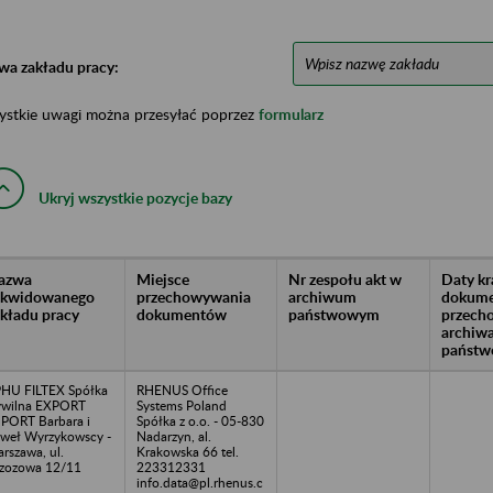
wa zakładu pracy:
ystkie uwagi można przesyłać poprzez
formularz
Ukryj wszystkie pozycje bazy
azwa
Miejsce
Nr zespołu akt w
Daty k
likwidowanego
przechowywania
archiwum
dokume
akładu pracy
dokumentów
państwowym
przech
archiw
państw
HU FILTEX Spółka
RHENUS Office
wilna EXPORT
Systems Poland
PORT Barbara i
Spółka z o.o. - 05-830
weł Wyrzykowscy -
Nadarzyn, al.
rszawa, ul.
Krakowska 66 tel.
zozowa 12/11
223312331
info.data@pl.rhenus.c