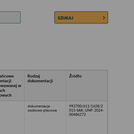
SZUKAJ
rańcowe
Rodzaj
Źródło
ntacji
dokumentacji
owywanej w
ach
owych
dokumentacja
992700/611/1628/2
osobowo-płacowa
015-SAK; UNP: 2024-
00486272