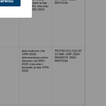
serwisu
wynagrodzeń za lata
00074166
1999-2001; listy płac
za lata 2002-2024
akta osobowe z lat
992700/511/126/20
1994-2020;
15-SAK; UNP: 2024-
dokumentacja umów
00440219, 2026-
zlecenia z lat 2001-
00074166
2020; Listy płac i
kartoteki za lata 1994-
2020