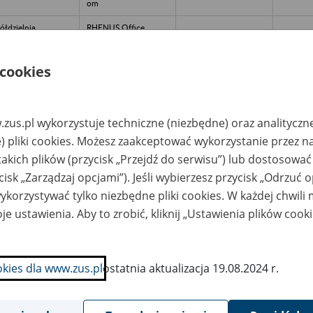
om
ółdzielnia
RHENUS Office
emieślnicza
Systems Poland
elobranżowa -
Spółka z o.o. - 05-830
elsko-Biała, ul.
Nadarzyn, al.
ckiewicza 8
Krakowska 66 tel.
 cookies
223312331
info.data@pl.rhenus.c
om
HINKPLAY
ARCHIVIA – usługi
2019-20
zus.pl wykorzystuje techniczne (niezbędne) oraz analityczn
NTERMATIONAL
archiwistyczne i
) pliki cookies. Możesz zaakceptować wykorzystanie przez n
ółka z o.o. - Łódź,
historyczne Jakub
. Traugutta 25/405-
Lutosławski, Michał
takich plików (przycisk „Przejdź do serwisu”) lub dostosować
7 (dawny adres: ul.
Łakomiec spółka
lskiej Organizacji
jawna, ul. Rojna
cisk „Zarządzaj opcjami”). Jeśli wybierzesz przycisk „Odrzuć 
jskowej - Łódź
48/81, 91-134 Łódź,
tel. 79 369-71-53, e-
korzystywać tylko niezbędne pliki cookies. W każdej chwili
mail:
biuro@archivia.com.p
je ustawienia. Aby to zrobić, kliknij „Ustawienia plików cook
l, www.archivia.com.
Miejsce
przechowywania
dokumentacji: ul.
Ludowa 29, 91-203
okies dla www.zus.pl
ostatnia aktualizacja 19.08.2024 r.
Łódź
ALC POLAND
ARCHIVIA – usługi
ółka z o.o. -
archiwistyczne i
znań, ul. Oborniki
historyczne Jakub