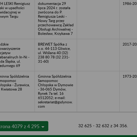
H LESKI Remigiusz
dokumentacja 29
1986-20
ski w upadłości
lipca 2024 r. została
kwidacyjnej w
zwrócona do P.
owym Targu
Remigiusza Leski -
Nowy Targ przez
przechowawcę Zakład
Obsługi Archiwalnej -
Bolesław, Krzykawa 7
dzkie
BREWET Spółka z
2017-20
owarzyszenie
o.o. 44-113 Gliwice,
icjatyw
ul. Wiślana 40 (32)
ebanalnych In-Ni -
238 80 78 (32 231-
da Śląska, ul.
31-60)
edurnego 69
inna Spóldzielnia
Gminna Spółdzielnia
1973-20
amopomoc
Samopomoc
łopska - Żurawica,
Chłopska w Dymowie
. Kwiatowa 28
- 36-065 Dymów,
Rynek 7a tel. 16
6512052; e-mail:
sekretariat@gsdynow.
com
32 625 - 32 632 z 34 356.
trona 4079 z 4 295