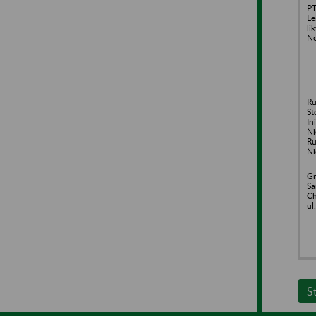
PT
Le
li
N
Ru
St
In
Ni
Ru
Ni
Gm
S
Ch
ul
S