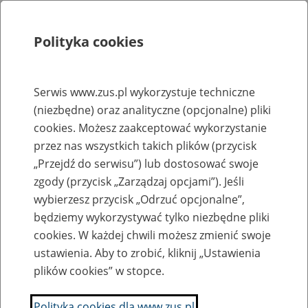
Polityka cookies
Szukaj
Menu
Serwis www.zus.pl wykorzystuje techniczne
(niezbędne) oraz analityczne (opcjonalne) pliki
Rejestry, ewidencje i archiwa
cookies. Możesz zaakceptować wykorzystanie
Baza zlikwidowanych lub
przez nas wszystkich takich plików (przycisk
„Przejdź do serwisu”) lub dostosować swoje
przekształconych zakładów pracy
zgody (przycisk „Zarządzaj opcjami”). Jeśli
wybierzesz przycisk „Odrzuć opcjonalne”,
Nazwa zakładu pracy:
będziemy wykorzystywać tylko niezbędne pliki
cookies. W każdej chwili możesz zmienić swoje
ustawienia. Aby to zrobić, kliknij „Ustawienia
plików cookies” w stopce.
SZUKAJ
Polityka cookies dla www.zus.pl