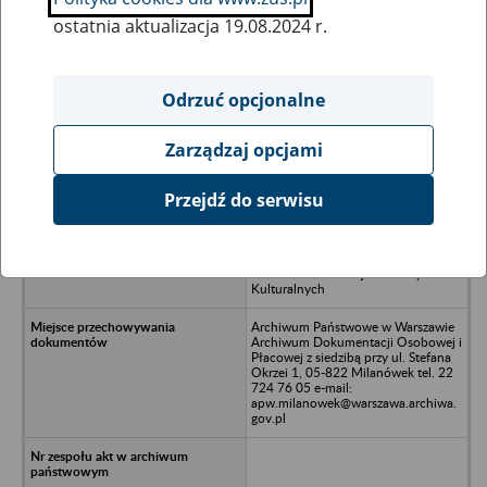
ostatnia aktualizacja 19.08.2024 r.
Wszystkie uwagi można przesyłać poprzez
formularz
Odrzuć opcjonalne
Zarządzaj opcjami
Ukryj wszystkie pozycje bazy
Przejdź do serwisu
Federacja Stowarzyszeń Kulturowych
Województwa Łódzkiego w tym
Zakłady Usługowo-Gospodarcze
GREMIUM Federacji Stowarzyszeń
Kulturalnych
Archiwum Państwowe w Warszawie
Archiwum Dokumentacji Osobowej i
Płacowej z siedzibą przy ul. Stefana
Okrzei 1, 05-822 Milanówek tel. 22
724 76 05 e-mail:
apw.milanowek@warszawa.archiwa.
gov.pl