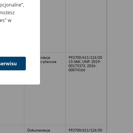
opcjonalne”,
 możesz
ies” w
Dokumentacja
992700/611/126/20
osobowo-płacowa
15-SAK; UNP: 2019-
serwisu
00175373, 2026-
00074166
Dokumentacja
992700/611/126/20