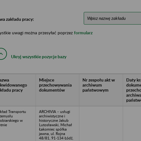
wa zakładu pracy:
ystkie uwagi można przesyłać poprzez
formularz
Ukryj wszystkie pozycje bazy
azwa
Miejsce
Nr zespołu akt w
Daty k
likwidowanego
przechowywania
archiwum
dokume
akładu pracy
dokumentów
państwowym
przech
archiw
państw
kład Transportu
ARCHIVIA – usługi
zemysłu
archiwistyczne i
obiarskiego w
historyczne Jakub
tnie
Lutosławski, Michał
Łakomiec spółka
jawna, ul. Rojna
48/81, 91-134 Łódź,