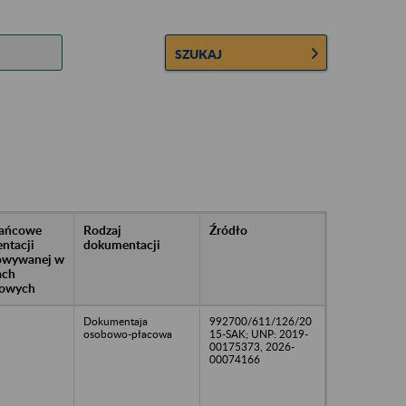
SZUKAJ
rańcowe
Rodzaj
Źródło
ntacji
dokumentacji
owywanej w
ach
owych
Dokumentaja
992700/611/126/20
osobowo-płacowa
15-SAK; UNP: 2019-
00175373, 2026-
00074166