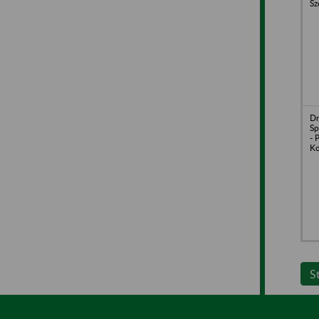
Sz
Dr
Sp
- 
Ko
S