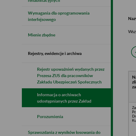
rehabilitacyjnych
Wymagania dla oprogramowania
Naz
interfejsowego
Wsz
Mienie zbędne
Rejestry, ewidencje i archiwa
Rejestr upoważnień wydanych przez
Prezesa ZUS dla pracowników
N
z
Zakładu Ubezpieczeń Społecznych
z
Informacja o archiwach
udostępnianych przez Zakład
Za
Pr
Dr
Porozumienia
Ku
Sprawozdania z wyników losowania do