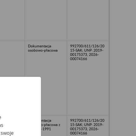
Dokumentacja
992700/611/126/20
osobowo-płacowa
15-SAK; UNP: 2019-
00175373, 2026-
00074166
e
Dokumentacja
992700/611/126/20
as
osobowo-płacowa z
15-SAK; UNP: 2019-
lat 1987-1991
00175373, 2026-
 swoje
00074166