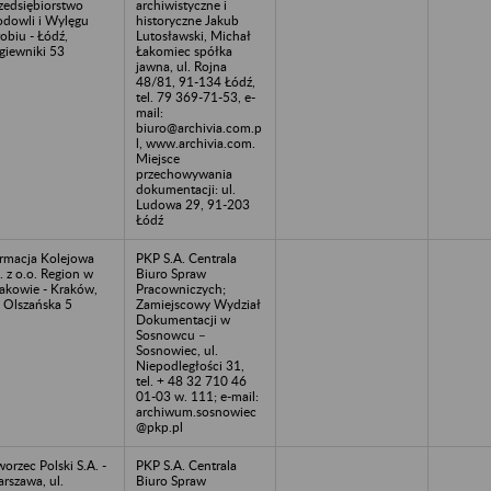
zedsiębiorstwo
archiwistyczne i
dowli i Wylęgu
historyczne Jakub
obiu - Łódź,
Lutosławski, Michał
giewniki 53
Łakomiec spółka
jawna, ul. Rojna
48/81, 91-134 Łódź,
tel. 79 369-71-53, e-
mail:
biuro@archivia.com.p
l, www.archivia.com.
Miejsce
przechowywania
dokumentacji: ul.
Ludowa 29, 91-203
Łódź
rmacja Kolejowa
PKP S.A. Centrala
. z o.o. Region w
Biuro Spraw
akowie - Kraków,
Pracowniczych;
. Olszańska 5
Zamiejscowy Wydział
Dokumentacji w
Sosnowcu –
Sosnowiec, ul.
Niepodległości 31,
tel. + 48 32 710 46
01-03 w. 111; e-mail:
archiwum.sosnowiec
@pkp.pl
orzec Polski S.A. -
PKP S.A. Centrala
rszawa, ul.
Biuro Spraw