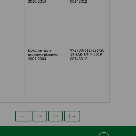
2010-2014
00143012
Dokumentacja
992700/611/626/20
osobowo-płacowa:
19-SAK; UNP: 2019-
2001-2004
00143012
← |
<<
>>
| →