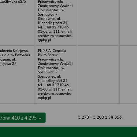
częśliwicka 62/5
Pracowniczych;
Zamiejscowy Wydział
Dokumentacji w
Sosnowcu –
Sosnowiec, ul.
Niepodległości 31,
tel. + 48 32 710 46
01-03 w. 111; e-mail:
archiwum.sosnowiec
@pkp.pl
ukarnia Kolejowa
PKP S.A. Centrala
. z o.o. w Poznaniu
Biuro Spraw
Poznań, ul.
Pracowniczych;
lejowa 27
Zamiejscowy Wydział
Dokumentacji w
Sosnowcu –
Sosnowiec, ul.
Niepodległości 31,
tel. + 48 32 710 46
01-03 w. 111; e-mail:
archiwum.sosnowiec
@pkp.pl
3 273 - 3 280 z 34 356.
trona 410 z 4 295