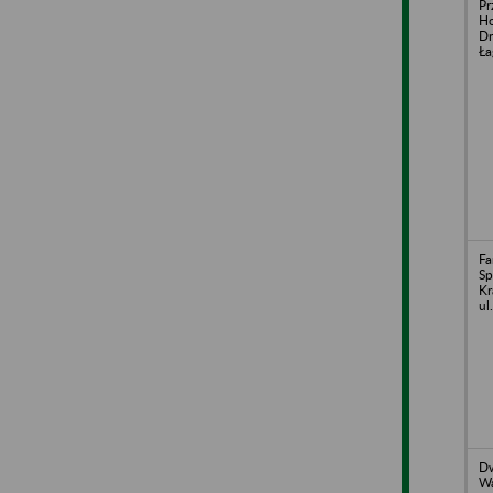
Pr
Ho
Dr
Ła
Fa
Sp
Kr
ul
Dw
Wa