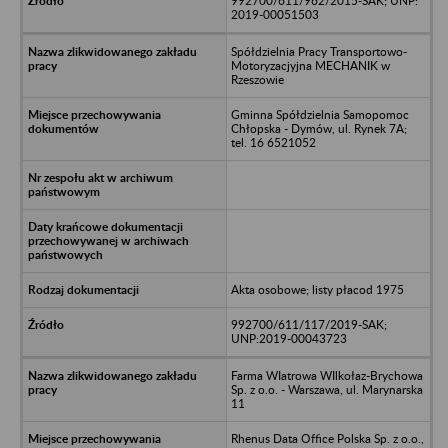
992700/611/962/2015-SAK; UNP:
2019-00051503
Spółdzielnia Pracy Transportowo-
Motoryzacjyjna MECHANIK w
Rzeszowie
Gminna Spółdzielnia Samopomoc
Chłopska - Dymów, ul. Rynek 7A;
tel. 16 6521052
Akta osobowe; listy płacod 1975
992700/611/117/2019-SAK;
UNP:2019-00043723
Farma WIatrowa WIlkołaz-Brychowa
Sp. z o.o. - Warszawa, ul. Marynarska
11
Rhenus Data Office Polska Sp. z o.o.,