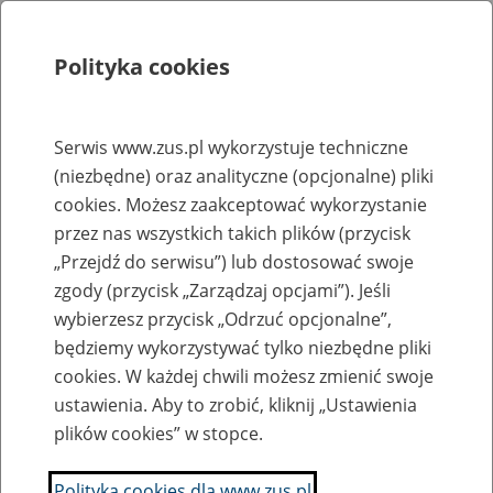
Polityka cookies
Szukaj
Menu
Serwis www.zus.pl wykorzystuje techniczne
(niezbędne) oraz analityczne (opcjonalne) pliki
Rejestry, ewidencje i archiwa
cookies. Możesz zaakceptować wykorzystanie
Baza zlikwidowanych lub
przez nas wszystkich takich plików (przycisk
„Przejdź do serwisu”) lub dostosować swoje
przekształconych zakładów pracy
zgody (przycisk „Zarządzaj opcjami”). Jeśli
wybierzesz przycisk „Odrzuć opcjonalne”,
Nazwa zakładu pracy:
będziemy wykorzystywać tylko niezbędne pliki
cookies. W każdej chwili możesz zmienić swoje
ustawienia. Aby to zrobić, kliknij „Ustawienia
plików cookies” w stopce.
SZUKAJ
Polityka cookies dla www.zus.pl