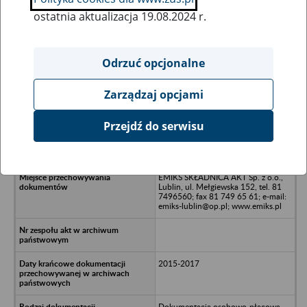
ostatnia aktualizacja 19.08.2024 r.
Wszystkie uwagi można przesyłać poprzez
formularz
Odrzuć opcjonalne
Zarządzaj opcjami
Ukryj wszystkie pozycje bazy
Przejdź do serwisu
AJP Ligistic Sp. z o.o. - KOBYLANY
EMIKS SKŁADNICA AKT Sp. z o.o.,
Lublin, ul. Mełgiewska 152, tel. 81
7496560; fax 81 749 65 61; e-mail:
emiks-lublin@op.pl; www.emiks.pl
2015-2017
Dokumentacja osobowo-płacowa