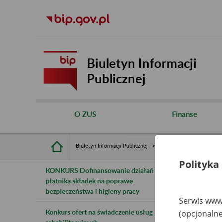
Biuletyn Informacji
Publicznej
O ZUS
Finanse
Biuletyn Informacji Publicznej
Inne
Rejestry, ewiden
Polityka
KONKURS Dofinansowanie działań
B
płatnika składek na poprawę
bezpieczeństwa i higieny pracy
z
Serwis www.
Konkurs ofert na świadczenie usług
(opcjonalne