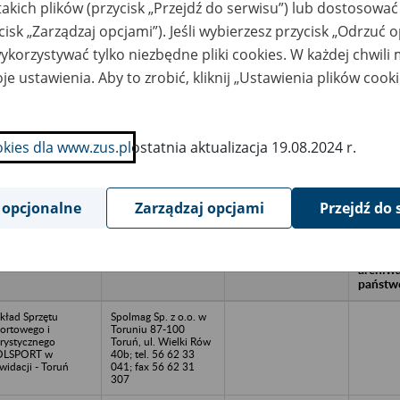
takich plików (przycisk „Przejdź do serwisu”) lub dostosować
cisk „Zarządzaj opcjami”). Jeśli wybierzesz przycisk „Odrzuć 
korzystywać tylko niezbędne pliki cookies. W każdej chwili
wa zakładu pracy:
je ustawienia. Aby to zrobić, kliknij „Ustawienia plików cook
ystkie uwagi można przesyłać poprzez
formularz
okies dla www.zus.pl
ostatnia aktualizacja 19.08.2024 r.
Ukryj wszystkie pozycje bazy
 opcjonalne
Zarządzaj opcjami
Przejdź do 
azwa
Miejsce
Nr zespołu akt w
Daty k
likwidowanego
przechowywania
archiwum
dokume
akładu pracy
dokumentów
państwowym
przech
archiw
państw
kład Sprzętu
Spolmag Sp. z o.o. w
ortowego i
Toruniu 87-100
rystycznego
Toruń, ul. Wielki Rów
OLSPORT w
40b; tel. 56 62 33
kwidacji - Toruń
041; fax 56 62 31
307