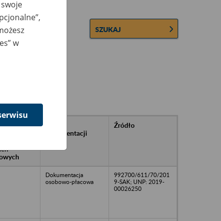
 swoje
opcjonalne”,
 możesz
SZUKAJ
ies” w
serwisu
rańcowe
Rodzaj
Źródło
ntacji
dokumentacji
owywanej w
ach
owych
Dokumentacja
992700/611/70/201
osobowo-płacowa
9-SAK; UNP: 2019-
00026250