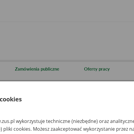
Zamówienia publiczne
Oferty pracy
cje i archiwa
Informacja o archiwach udostępnianych przez Zakład
 cookies
aza zlikwidowanych lub prze
akładów pracy
zus.pl wykorzystuje techniczne (niezbędne) oraz analityczn
) pliki cookies. Możesz zaakceptować wykorzystanie przez n