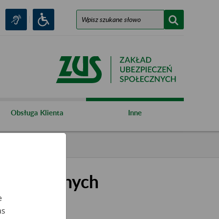
Obsługa Klienta
Inne
kształconych
e
as