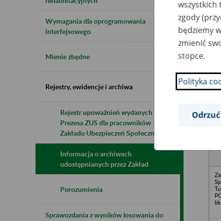
rehabilitacyjnych
wszystkich 
zgody (przy
Wymagania dla oprogramowania
będziemy wy
Naz
interfejsowego
zmienić swo
Wsz
stopce.
Mienie zbędne
Polityka co
Rejestry, ewidencje i archiwa
Rejestr upoważnień wydanych przez
Odrzuć
Prezesa ZUS dla pracowników
N
z
Zakładu Ubezpieczeń Społecznych
z
Informacja o archiwach
udostępnianych przez Zakład
Za
Sp
Tu
Porozumienia
P
li
Sprawozdania z wyników losowania do