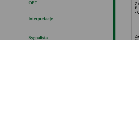
OFE
Z.
B.
- 
Interpretacje
Za
Sygnalista
Gr
up
Zakładowe Plany Kont
Wo
Sp
Kontrola płatników składek
Wł
W
Polityka cookies
Wo
Pr
Hu
Instrukcja korzystania z BIP ZUS
Go
D
To
Ch
WA