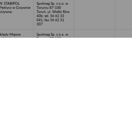
W. STABIPOL
Spolmag Sp. z o.o. w
Pedrycz w Grzywnie
Toruniu 87-100
Grzywna
Toruń, ul. Wielki Rów
40b; tel. 56 62 33
041; fax 56 62 31
307
kłady Mięsne
Spolmag Sp. z o.o. w
udziądzu w
Toruniu 87-100
adłości - Grudziądz
Toruń, ul. Wielki Rów
40b; tel. 56 62 33
041; fax 56 62 31
307
jewódzki Związek
Spolmag Sp. z o.o. w
ółek Wodnych we
Toruniu 87-100
ocławku -
Toruń, ul. Wielki Rów
locławek
40b; tel. 56 62 33
041; fax 56 62 31
307
jewódzkie
Spolmag Sp. z o.o. w
zedsiębiorstwo
Toruniu 87-100
rtuArtykułów
Toruń, ul. Wielki Rów
spodarstwa
40b; tel. 56 62 33
omowego ARGET -
041; fax 56 62 31
ruń, ul.
307
łopickiego 2
RTECH - Sp. z o.o.
Spolmag Sp. z o.o. w