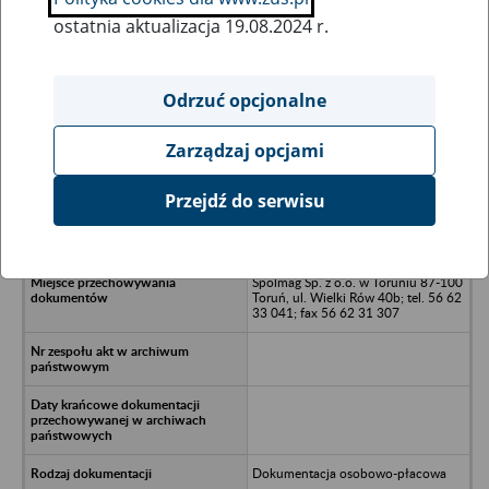
ostatnia aktualizacja 19.08.2024 r.
Wszystkie uwagi można przesyłać poprzez
formularz
Odrzuć opcjonalne
Zarządzaj opcjami
Ukryj wszystkie pozycje bazy
Przejdź do serwisu
Handlowa Spółdzielnia Inwalidów -
Toruń, Szosa Chełmińska 7
Spolmag Sp. z o.o. w Toruniu 87-100
Toruń, ul. Wielki Rów 40b; tel. 56 62
33 041; fax 56 62 31 307
Dokumentacja osobowo-płacowa