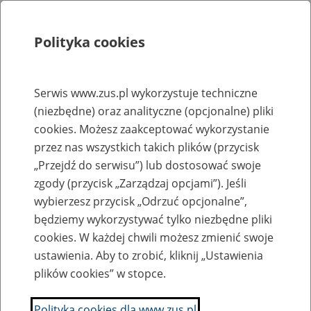
Polityka cookies
Szukaj
Menu
Serwis www.zus.pl wykorzystuje techniczne
(niezbędne) oraz analityczne (opcjonalne) pliki
Rejestry, ewidencje i archiwa
cookies. Możesz zaakceptować wykorzystanie
Baza zlikwidowanych lub
przez nas wszystkich takich plików (przycisk
„Przejdź do serwisu”) lub dostosować swoje
przekształconych zakładów pracy
zgody (przycisk „Zarządzaj opcjami”). Jeśli
wybierzesz przycisk „Odrzuć opcjonalne”,
Nazwa zakładu pracy:
będziemy wykorzystywać tylko niezbędne pliki
cookies. W każdej chwili możesz zmienić swoje
ustawienia. Aby to zrobić, kliknij „Ustawienia
plików cookies” w stopce.
SZUKAJ
Polityka cookies dla www.zus.pl