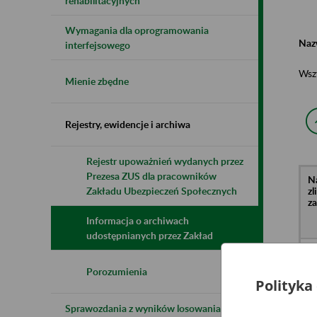
rehabilitacyjnych
Wymagania dla oprogramowania
Naz
interfejsowego
Wsz
Mienie zbędne
Rejestry, ewidencje i archiwa
Rejestr upoważnień wydanych przez
Prezesa ZUS dla pracowników
N
z
Zakładu Ubezpieczeń Społecznych
z
Informacja o archiwach
udostępnianych przez Zakład
Kl
o.
li
Porozumienia
Wr
Polityka
Dr
Sprawozdania z wyników losowania do