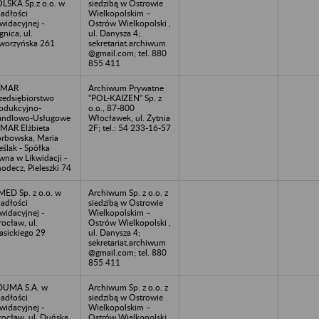
LSKA Sp.z o.o. w
siedzibą w Ostrowie
adłości
Wielkopolskim –
kwidacyjnej -
Ostrów Wielkopolski ,
gnica, ul.
ul. Danysza 4;
worzyńska 261
sekretariat.archiwum
@gmail.com; tel. 880
855 411
LMAR
Archiwum Prywatne
zedsiębiorstwo
"POL-KAIZEN" Sp. z
odukcyjno-
o.o., 87-800
andlowo-Usługowe
Włocławek, ul. Żytnia
MAR Elżbieta
2F; tel.: 54 233-16-57
rbowska, Maria
eślak - Spółka
wna w Likwidacji -
odecz, Pieleszki 74
MED Sp. z o.o. w
Archiwum Sp. z o.o. z
adłości
siedzibą w Ostrowie
kwidacyjnej -
Wielkopolskim –
ocław, ul.
Ostrów Wielkopolski ,
asickiego 29
ul. Danysza 4;
sekretariat.archiwum
@gmail.com; tel. 880
855 411
DUMA S.A. w
Archiwum Sp. z o.o. z
adłości
siedzibą w Ostrowie
kwidacyjnej -
Wielkopolskim –
ocław, ul. Duńska
Ostrów Wielkopolski ,