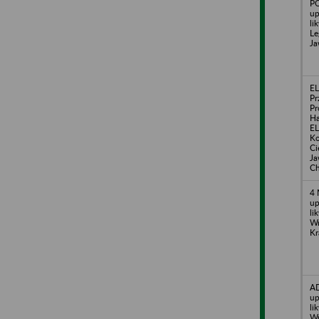
PO
up
li
Le
Ja
E
Pr
Pr
H
EL
Ko
Ci
Ja
Ch
4 
up
li
Wr
Kr
A
up
li
Wr