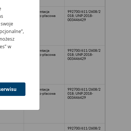
e
Dokumentacja
992700/611/2608/2
as
osobowo-płacowa
018; UNP:2018-
003446429
 swoje
opcjonalne”,
 możesz
ies” w
Dokumentacja
992700/611/2608/2
osobowo-płacowa
018; UNP:2018-
003446429
serwisu
Dokumentacja
992700/611/2608/2
osobowo-płacowa
018; UNP:2018-
003446429
992700/611/2608/2