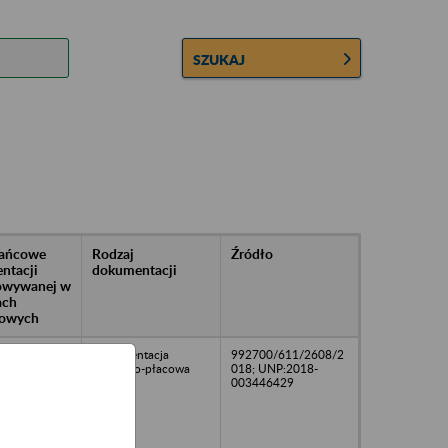
SZUKAJ
rańcowe
Rodzaj
Źródło
ntacji
dokumentacji
owywanej w
ach
owych
Dokumentacja
992700/611/2608/2
osobowo-płacowa
018; UNP:2018-
003446429