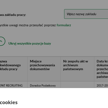
wa zakładu pracy:
ystkie uwagi można przesyłać poprzez
formularz
Ukryj wszystkie pozycje bazy
azwa
Miejsce
Nr zespołu akt w
Daty k
likwidowanego
przechowywania
archiwum
dokume
akładu pracy
dokumentów
państwowym
przech
archiw
państw
XPAT RECRUITING
Doradca Podatkowy
2017-20
. z o.o. w likwidacji
Piotr Maciejewski,
Jastrzębie Zdrój, ul.
Monika Maciejewska
oneczna 2
Spółka z ograniczoną
odpowiedzialnością -
 cookies
ul. 11 Listopada 9 44-
330 Jastrzębie-Zdrój,