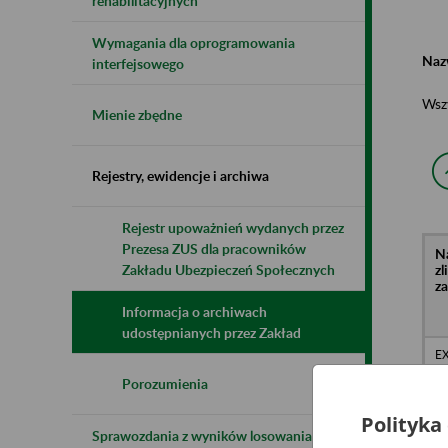
rehabilitacyjnych
Wymagania dla oprogramowania
Naz
interfejsowego
Wsz
Mienie zbędne
Rejestry, ewidencje i archiwa
Rejestr upoważnień wydanych przez
Prezesa ZUS dla pracowników
N
z
Zakładu Ubezpieczeń Społecznych
z
Informacja o archiwach
udostępnianych przez Zakład
E
Sp
- 
Porozumienia
Sł
Polityka
Sprawozdania z wyników losowania do