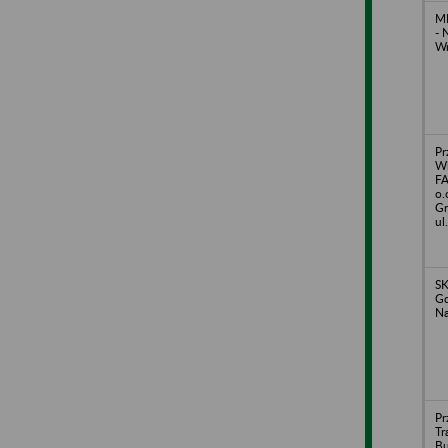
ME
- 
Wr
Pr
Wi
FA
o.
Gr
ul
S
Gd
Na
Pr
Tr
B