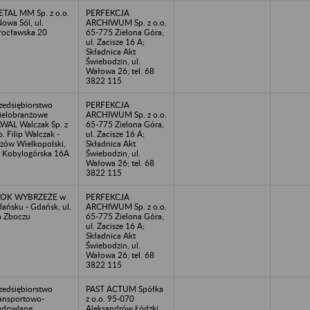
TAL MM Sp. z o.o.
PERFEKCJA
Nowa Sól, ul.
ARCHIWUM Sp. z o.o.
ocławska 20
65-775 Zielona Góra,
ul. Zacisze 16 A;
Składnica Akt
Świebodzin, ul.
Wałowa 26; tel. 68
3822 115
zedsiębiorstwo
PERFEKCJA
elobranżowe
ARCHIWUM Sp. z o.o.
WAL Walczak Sp. z
65-775 Zielona Góra,
o. Filip Walczak -
ul. Zacisze 16 A;
zów Wielkopolski,
Składnica Akt
. Kobylogórska 16A
Świebodzin, ul.
Wałowa 26; tel. 68
3822 115
KOK WYBRZEŻE w
PERFEKCJA
ańsku - Gdańsk, ul.
ARCHIWUM Sp. z o.o.
 Zboczu
65-775 Zielona Góra,
ul. Zacisze 16 A;
Składnica Akt
Świebodzin, ul.
Wałowa 26; tel. 68
3822 115
zedsiębiorstwo
PAST ACTUM Spółka
ansportowo-
z o.o. 95-070
udowlane
Aleksandrów Łódzki,