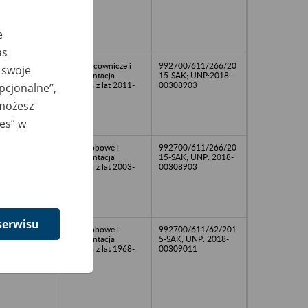
e
as
Akta pracownicze i
992700/611/266/20
 swoje
dokumentacja
15-SAK; UNP:2018-
płacowa z lat 2011-
00308903
opcjonalne”,
2015
 możesz
ies” w
Akta osobowe i
992700/611/266/20
dokumentacja
15-SAK; UNP: 2018-
płacowa z lat 2003-
00308903
2018
serwisu
Akta osobowe i
992700/611/62/201
dokumentacja
5-SAK; UNP: 2018-
płacowa z lat 1968-
00309011
2017