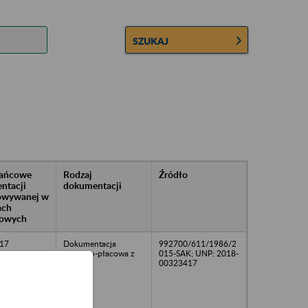
SZUKAJ
rańcowe
Rodzaj
Źródło
ntacji
dokumentacji
owywanej w
ach
owych
17
Dokumentacja
992700/611/1986/2
kadrowo-płacowa z
015-SAK; UNP: 2018-
2017 r.
00323417