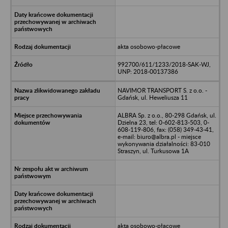
akta osobowo-płacowe
992700/611/1233/2018-SAK-WJ,
UNP: 2018-00137386
NAVIMOR TRANSPORT S. z o.o. -
Gdańsk, ul. Heweliusza 11
ALBRA Sp. z o.o., 80-298 Gdańsk, ul.
Dzielna 23, tel: 0-602-813-503, 0-
608-119-806, fax: (058) 349-43-41,
e-mail: biuro@albra.pl - miejsce
wykonywania działalności: 83-010
Straszyn, ul. Turkusowa 1A
akta osobowo-płacowe