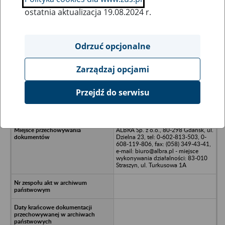
ostatnia aktualizacja 19.08.2024 r.
Wszystkie uwagi można przesyłać poprzez
formularz
Odrzuć opcjonalne
Zarządzaj opcjami
Ukryj wszystkie pozycje bazy
Przejdź do serwisu
OMNIREM Sp. z o.o. - Gdynia, ul.
Stryjska 24
ALBRA Sp. z o.o., 80-298 Gdańsk, ul.
Dzielna 23, tel: 0-602-813-503, 0-
608-119-806, fax: (058) 349-43-41,
e-mail: biuro@albra.pl - miejsce
wykonywania działalności: 83-010
Straszyn, ul. Turkusowa 1A