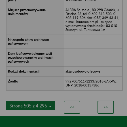
ALBRA Sp. z o.o., 80-298 Gdańsk, ul.
Dzielna 23, tel: 0-602-813-503, 0-
608-119-806, fax: (058) 349-43-41,
e-mail: biuro@albra.pl - miejsce
wykonywania działalności: 83-010
Straszyn, ul. Turkusowa 1A
akta osobowo-płacowe
992700/611/1233/2018-SAK-WJ,
UNP: 2018-00137386
Strona 505 z 4 295
<<
>>