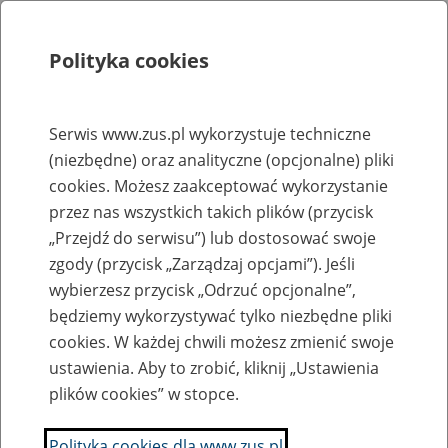
Polityka cookies
Szukaj
Menu
Serwis www.zus.pl wykorzystuje techniczne
(niezbędne) oraz analityczne (opcjonalne) pliki
Rejestry, ewidencje i archiwa
cookies. Możesz zaakceptować wykorzystanie
Baza zlikwidowanych lub
przez nas wszystkich takich plików (przycisk
„Przejdź do serwisu”) lub dostosować swoje
przekształconych zakładów pracy
zgody (przycisk „Zarządzaj opcjami”). Jeśli
wybierzesz przycisk „Odrzuć opcjonalne”,
Nazwa zakładu pracy:
będziemy wykorzystywać tylko niezbędne pliki
cookies. W każdej chwili możesz zmienić swoje
ustawienia. Aby to zrobić, kliknij „Ustawienia
plików cookies” w stopce.
SZUKAJ
Polityka cookies dla www.zus.pl