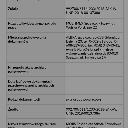
992700/611/1233/2018-SAK-WJ,
UNP: 2018-00137386
MULTIMEX Sp. z o.o. - Tczew, ul.
Wojska Polskiego 22
ALBRA Sp. z o.o., 80-298 Gdańsk, ul.
Dzielna 23, tel: 0-602-813-503, 0-
608-119-806, fax: (058) 349-43-41,
e-mail: biuro@albra.pl - miejsce
wykonywania działalności: 83-010
Straszyn, ul. Turkusowa 1A
akta osobowo-płacowe
992700/611/1233/2018-SAK-WJ,
UNP: 2018-00137386
MORS Zasadnicza Szkoła Zawodowa
w Gdańsku - Gdańsk