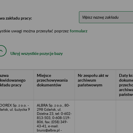
wa zakładu pracy:
ystkie uwagi można przesyłać poprzez
formularz
Ukryj wszystkie pozycje bazy
azwa
Miejsce
Nr zespołu akt w
Daty k
likwidowanego
przechowywania
archiwum
dokume
akładu pracy
dokumentów
państwowym
przech
archiw
państw
OREX Sp. z o.o. -
ALBRA Sp. z o.o., 80-
ańsk, ul. Łużycka 9
298 Gdańsk, ul.
Dzielna 23, tel: 0-602-
813-503, 0-608-119-
806, fax: (058) 349-
43-41, e-mail:
biuro@albra.pl -