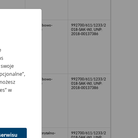
akta osobowo-
992700/611/1233/2
płacowe
018-SAK-WJ, UNP:
2018-00137386
e
as
 swoje
opcjonalne”,
akta osobowo-
992700/611/1233/2
 możesz
płacowe
018-SAK-WJ, UNP:
2018-00137386
ies” w
akta emerytalno-
992700/611/1233/2
serwisu
rentowe
018-SAK-WJ, UNP: