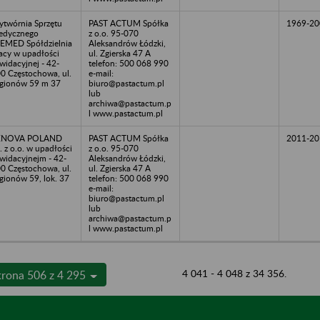
twórnia Sprzętu
PAST ACTUM Spółka
1969-20
edycznego
z o.o. 95-070
EMED Spółdzielnia
Aleksandrów Łódzki,
acy w upadłości
ul. Zgierska 47 A
kwidacyjnej - 42-
telefon: 500 068 990
0 Częstochowa, ul.
e-mail:
gionów 59 m 37
biuro@pastactum.pl
lub
archiwa@pastactum.p
l www.pastactum.pl
ENOVA POLAND
PAST ACTUM Spółka
2011-20
. z o.o. w upadłości
z o.o. 95-070
kwidacyjnejm - 42-
Aleksandrów Łódzki,
0 Częstochowa, ul.
ul. Zgierska 47 A
gionów 59, lok. 37
telefon: 500 068 990
e-mail:
biuro@pastactum.pl
lub
archiwa@pastactum.p
l www.pastactum.pl
4 041 - 4 048 z 34 356.
trona 506 z 4 295