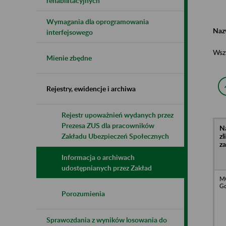
rehabilitacyjnych
Wymagania dla oprogramowania
Naz
interfejsowego
Wsz
Mienie zbędne
Rejestry, ewidencje i archiwa
Rejestr upoważnień wydanych przez
Prezesa ZUS dla pracowników
N
z
Zakładu Ubezpieczeń Społecznych
z
Informacja o archiwach
udostępnianych przez Zakład
MO
Gd
Porozumienia
Sprawozdania z wyników losowania do