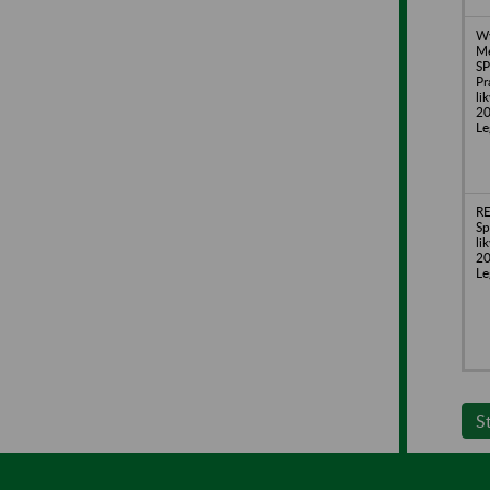
Wy
M
SP
Pr
li
20
Le
R
Sp
li
20
Le
S