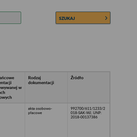
SZUKAJ
rańcowe
Rodzaj
Źródło
ntacji
dokumentacji
owywanej w
ach
owych
akta osobowo-
992700/611/1233/2
płacowe
018-SAK-WJ, UNP:
2018-00137386