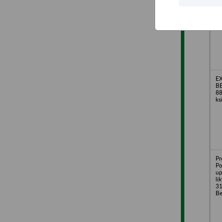
2
E
BE
88
ks
Pr
Po
up
li
31
Be