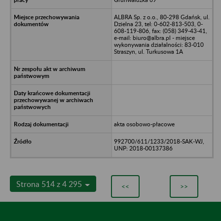
ALBRA Sp. z o.o., 80-298 Gdańsk, ul.
Dzielna 23, tel: 0-602-813-503, 0-
608-119-806, fax: (058) 349-43-41,
e-mail: biuro@albra.pl - miejsce
wykonywania działalności: 83-010
Straszyn, ul. Turkusowa 1A
akta osobowo-płacowe
992700/611/1233/2018-SAK-WJ,
UNP: 2018-00137386
Strona 514 z 4 295
<<
>>