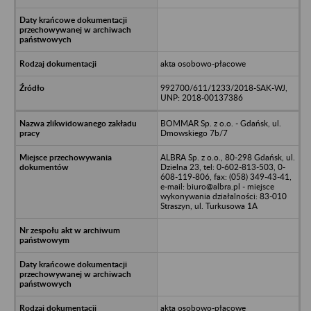
akta osobowo-płacowe
992700/611/1233/2018-SAK-WJ,
UNP: 2018-00137386
BOMMAR Sp. z o.o. - Gdańsk, ul.
Dmowskiego 7b/7
ALBRA Sp. z o.o., 80-298 Gdańsk, ul.
Dzielna 23, tel: 0-602-813-503, 0-
608-119-806, fax: (058) 349-43-41,
e-mail: biuro@albra.pl - miejsce
wykonywania działalności: 83-010
Straszyn, ul. Turkusowa 1A
akta osobowo-płacowe