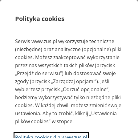
Polityka cookies
Szukaj
Menu
Serwis www.zus.pl wykorzystuje techniczne
(niezbędne) oraz analityczne (opcjonalne) pliki
Rejestry, ewidencje i archiwa
cookies. Możesz zaakceptować wykorzystanie
Baza zlikwidowanych lub
przez nas wszystkich takich plików (przycisk
„Przejdź do serwisu”) lub dostosować swoje
przekształconych zakładów pracy
zgody (przycisk „Zarządzaj opcjami”). Jeśli
wybierzesz przycisk „Odrzuć opcjonalne”,
Nazwa zakładu pracy:
będziemy wykorzystywać tylko niezbędne pliki
cookies. W każdej chwili możesz zmienić swoje
ustawienia. Aby to zrobić, kliknij „Ustawienia
plików cookies” w stopce.
SZUKAJ
Polityka cookies dla www.zus.pl