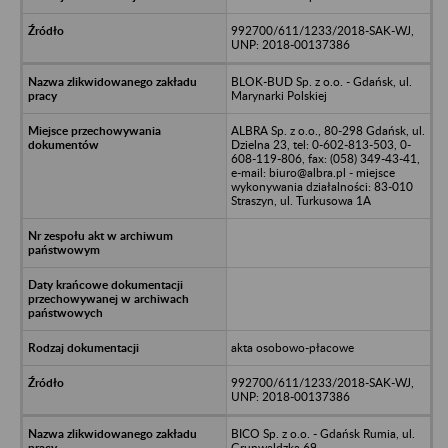
992700/611/1233/2018-SAK-WJ,
UNP: 2018-00137386
BLOK-BUD Sp. z o.o. - Gdańsk, ul.
Marynarki Polskiej
ALBRA Sp. z o.o., 80-298 Gdańsk, ul.
Dzielna 23, tel: 0-602-813-503, 0-
608-119-806, fax: (058) 349-43-41,
e-mail: biuro@albra.pl - miejsce
wykonywania działalności: 83-010
Straszyn, ul. Turkusowa 1A
akta osobowo-płacowe
992700/611/1233/2018-SAK-WJ,
UNP: 2018-00137386
BICO Sp. z o.o. - Gdańsk Rumia, ul.
Grunwaldzka 69