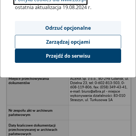
ostatnia aktualizacja 19.08.2024 r.
Wszystkie uwagi można przesyłać poprzez
formularz
Odrzuć opcjonalne
Zarządzaj opcjami
Ukryj wszystkie pozycje bazy
Przejdź do serwisu
CREST Sp. z o.o. - Gdańsk, ul.
Grunwaldzka 131
ALBRA Sp. z o.o., 80-298 Gdańsk, ul.
Dzielna 23, tel: 0-602-813-503, 0-
608-119-806, fax: (058) 349-43-41,
e-mail: biuro@albra.pl - miejsce
wykonywania działalności: 83-010
Straszyn, ul. Turkusowa 1A