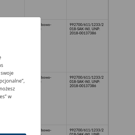
akta osobowo-
992700/611/1233/2
płacowe
018-SAK-WJ, UNP:
2018-00137386
e
as
 swoje
akta osobowo-
992700/611/1233/2
opcjonalne”,
płacowe
018-SAK-WJ, UNP:
2018-00137386
 możesz
ies” w
akta osobowo-
992700/611/1233/2
płacowe
018-SAK-WJ, UNP: