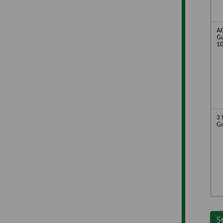
AG
Gd
10
3 
G
S