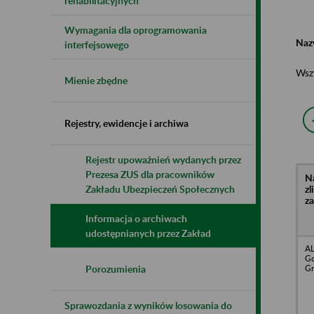
rehabilitacyjnych
Wymagania dla oprogramowania
Naz
interfejsowego
Wsz
Mienie zbędne
Rejestry, ewidencje i archiwa
Rejestr upoważnień wydanych przez
Prezesa ZUS dla pracowników
N
z
Zakładu Ubezpieczeń Społecznych
z
Informacja o archiwach
udostępnianych przez Zakład
AL
Gd
Gr
Porozumienia
Sprawozdania z wyników losowania do