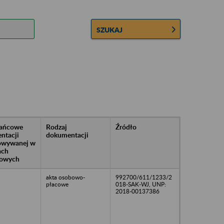
SZUKAJ
rańcowe
Rodzaj
Źródło
ntacji
dokumentacji
owywanej w
ach
owych
akta osobowo-
992700/611/1233/2
płacowe
018-SAK-WJ, UNP:
2018-00137386