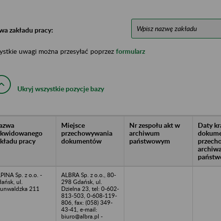
wa zakładu pracy:
ystkie uwagi można przesyłać poprzez
formularz
Ukryj wszystkie pozycje bazy
azwa
Miejsce
Nr zespołu akt w
Daty k
likwidowanego
przechowywania
archiwum
dokume
akładu pracy
dokumentów
państwowym
przech
archiw
państw
PINA Sp. z o.o. -
ALBRA Sp. z o.o., 80-
ańsk, ul.
298 Gdańsk, ul.
unwaldzka 211
Dzielna 23, tel: 0-602-
813-503, 0-608-119-
806, fax: (058) 349-
43-41, e-mail:
biuro@albra.pl -