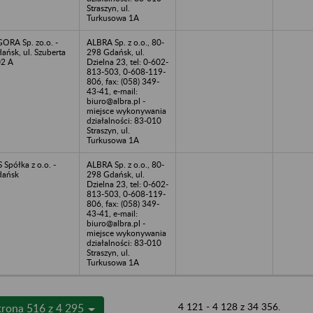
Straszyn, ul.
Turkusowa 1A
ORA Sp. zo.o. -
ALBRA Sp. z o.o., 80-
ańsk, ul. Szuberta
298 Gdańsk, ul.
2 A
Dzielna 23, tel: 0-602-
813-503, 0-608-119-
806, fax: (058) 349-
43-41, e-mail:
biuro@albra.pl -
miejsce wykonywania
działalności: 83-010
Straszyn, ul.
Turkusowa 1A
S Spółka z o.o. -
ALBRA Sp. z o.o., 80-
dańsk
298 Gdańsk, ul.
Dzielna 23, tel: 0-602-
813-503, 0-608-119-
806, fax: (058) 349-
43-41, e-mail:
biuro@albra.pl -
miejsce wykonywania
działalności: 83-010
Straszyn, ul.
Turkusowa 1A
4 121 - 4 128 z 34 356.
trona 516 z 4 295