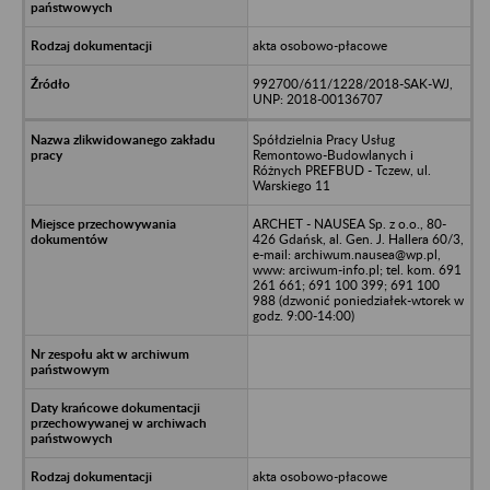
akta osobowo-płacowe
992700/611/1228/2018-SAK-WJ,
UNP: 2018-00136707
Spółdzielnia Pracy Usług
Remontowo-Budowlanych i
Różnych PREFBUD - Tczew, ul.
Warskiego 11
ARCHET - NAUSEA Sp. z o.o., 80-
426 Gdańsk, al. Gen. J. Hallera 60/3,
e-mail: archiwum.nausea@wp.pl,
www: arciwum-info.pl; tel. kom. 691
261 661; 691 100 399; 691 100
988 (dzwonić poniedziałek-wtorek w
godz. 9:00-14:00)
akta osobowo-płacowe