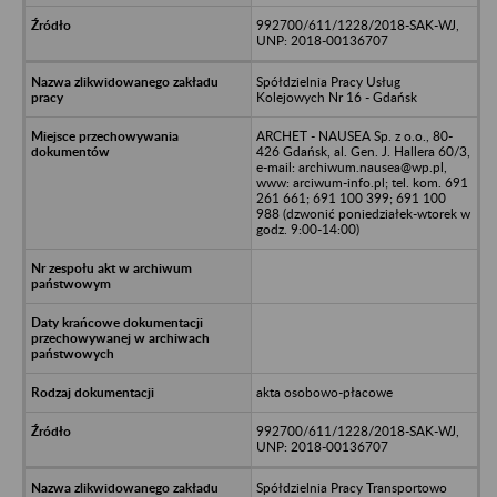
992700/611/1228/2018-SAK-WJ,
UNP: 2018-00136707
Spółdzielnia Pracy Usług
Kolejowych Nr 16 - Gdańsk
ARCHET - NAUSEA Sp. z o.o., 80-
426 Gdańsk, al. Gen. J. Hallera 60/3,
e-mail: archiwum.nausea@wp.pl,
www: arciwum-info.pl; tel. kom. 691
261 661; 691 100 399; 691 100
988 (dzwonić poniedziałek-wtorek w
godz. 9:00-14:00)
akta osobowo-płacowe
992700/611/1228/2018-SAK-WJ,
UNP: 2018-00136707
Spółdzielnia Pracy Transportowo