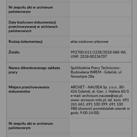
akta osobowo-płacowe
992700/611/1228/2018-SAK-WJ,
UNP: 2018-00136707
Spółdzielnia Pracy Techniczno-
Budowlana INREM - Gdańsk, ul.
Nowolipie 28a
ARCHET - NAUSEA Sp. z o.o., 80-
426 Gdańsk, al. Gen. J. Hallera 60/3,
e-mail: archiwum.nausea@wp.pl,
www: arciwum-info.pl; tel. kom. 691
261 661; 691 100 399; 691 100
988 (dzwonić poniedziałek-wtorek w
godz. 9:00-14:00)