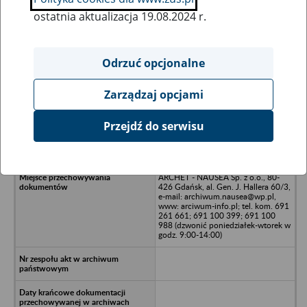
ostatnia aktualizacja 19.08.2024 r.
Wszystkie uwagi można przesyłać poprzez
formularz
Odrzuć opcjonalne
Zarządzaj opcjami
Ukryj wszystkie pozycje bazy
Przejdź do serwisu
Spółdzielnia Pracy Usług Różnych
FABER - Gdynia
ARCHET - NAUSEA Sp. z o.o., 80-
426 Gdańsk, al. Gen. J. Hallera 60/3,
e-mail: archiwum.nausea@wp.pl,
www: arciwum-info.pl; tel. kom. 691
261 661; 691 100 399; 691 100
988 (dzwonić poniedziałek-wtorek w
godz. 9:00-14:00)