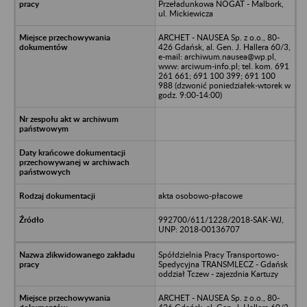
Przeładunkowa NOGAT - Malbork,
ul. Mickiewicza
ARCHET - NAUSEA Sp. z o.o., 80-
426 Gdańsk, al. Gen. J. Hallera 60/3,
e-mail: archiwum.nausea@wp.pl,
www: arciwum-info.pl; tel. kom. 691
261 661; 691 100 399; 691 100
988 (dzwonić poniedziałek-wtorek w
godz. 9:00-14:00)
akta osobowo-płacowe
992700/611/1228/2018-SAK-WJ,
UNP: 2018-00136707
Spółdzielnia Pracy Transportowo-
Spedycyjna TRANSMLECZ - Gdańsk
oddział Tczew - zajezdnia Kartuzy
ARCHET - NAUSEA Sp. z o.o., 80-