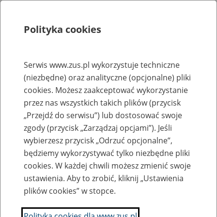
Polityka cookies
Szukaj
Menu
Serwis www.zus.pl wykorzystuje techniczne
(niezbędne) oraz analityczne (opcjonalne) pliki
Rejestry, ewidencje i archiwa
cookies. Możesz zaakceptować wykorzystanie
Baza zlikwidowanych lub
przez nas wszystkich takich plików (przycisk
„Przejdź do serwisu”) lub dostosować swoje
przekształconych zakładów pracy
zgody (przycisk „Zarządzaj opcjami”). Jeśli
wybierzesz przycisk „Odrzuć opcjonalne”,
Nazwa zakładu pracy:
będziemy wykorzystywać tylko niezbędne pliki
cookies. W każdej chwili możesz zmienić swoje
ustawienia. Aby to zrobić, kliknij „Ustawienia
plików cookies” w stopce.
SZUKAJ
Polityka cookies dla www.zus.pl