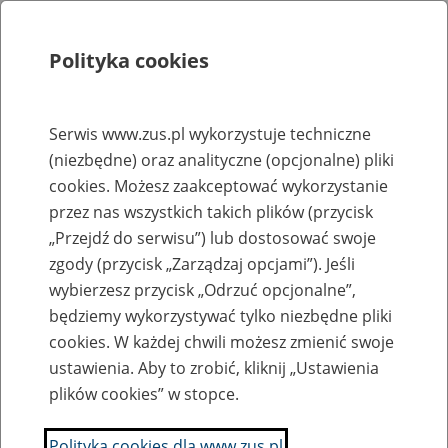
Polityka cookies
Szukaj
Menu
Serwis www.zus.pl wykorzystuje techniczne
(niezbędne) oraz analityczne (opcjonalne) pliki
Rejestry, ewidencje i archiwa
cookies. Możesz zaakceptować wykorzystanie
Baza zlikwidowanych lub
przez nas wszystkich takich plików (przycisk
„Przejdź do serwisu”) lub dostosować swoje
przekształconych zakładów pracy
zgody (przycisk „Zarządzaj opcjami”). Jeśli
wybierzesz przycisk „Odrzuć opcjonalne”,
Nazwa zakładu pracy:
będziemy wykorzystywać tylko niezbędne pliki
cookies. W każdej chwili możesz zmienić swoje
ustawienia. Aby to zrobić, kliknij „Ustawienia
plików cookies” w stopce.
SZUKAJ
Polityka cookies dla www.zus.pl