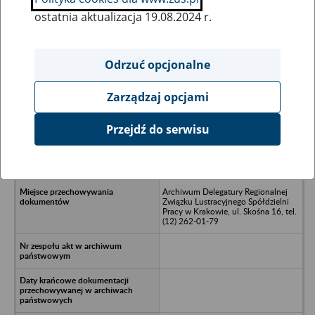
ostatnia aktualizacja 19.08.2024 r.
Wszystkie uwagi można przesyłać poprzez
formularz
Odrzuć opcjonalne
Zarządzaj opcjami
Ukryj wszystkie pozycje bazy
Przejdź do serwisu
Przedsiębiorstwo Usługowo-
Handlowe FOTO PLUS, Sp. z o.o.,
Kraków
Archiwum Delegatury Regionalnej
Związku Lustracyjnego Spółdzielni
Pracy w Krakowie, ul. Skośna 16, tel.
(12) 262-01-79