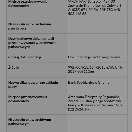
"ARCHIPAX" Sp. z o.o., 42-400
Zawiercie-Kromołów, ul. Żniwna 1
A, (032) 671-60-56, 509 783 648,
503 118 66
Dokumentacja osobowo-płacowa
992700/611/634/2015-SAK; UNP:
2017-00311366
Bank Spółdzielczy, Gnojno
Archiwum Delegatury Regionalnej
Związku Lustracyjnego Spółdzielni
Pracy w Krakowie, ul. Skośna 16, tel.
(12) 262-01-79