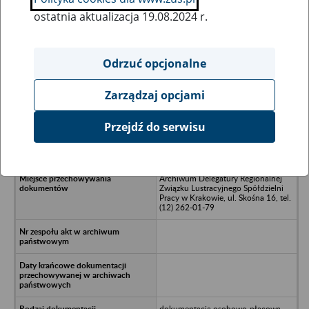
ostatnia aktualizacja 19.08.2024 r.
Wszystkie uwagi można przesyłać poprzez
formularz
Odrzuć opcjonalne
Zarządzaj opcjami
Ukryj wszystkie pozycje bazy
Przejdź do serwisu
BUDCO Ryszard Kostuch, Kraków
Archiwum Delegatury Regionalnej
Związku Lustracyjnego Spółdzielni
Pracy w Krakowie, ul. Skośna 16, tel.
(12) 262-01-79
dokumentacja osobowo-płacowa