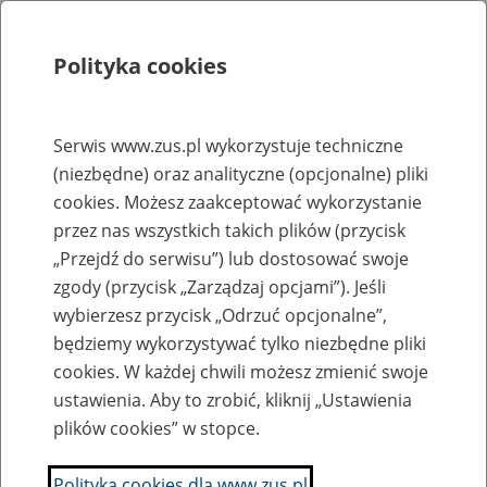
Polityka cookies
Szukaj
Menu
Serwis www.zus.pl wykorzystuje techniczne
(niezbędne) oraz analityczne (opcjonalne) pliki
Rejestry, ewidencje i archiwa
cookies. Możesz zaakceptować wykorzystanie
Baza zlikwidowanych lub
przez nas wszystkich takich plików (przycisk
„Przejdź do serwisu”) lub dostosować swoje
przekształconych zakładów pracy
zgody (przycisk „Zarządzaj opcjami”). Jeśli
wybierzesz przycisk „Odrzuć opcjonalne”,
Nazwa zakładu pracy:
będziemy wykorzystywać tylko niezbędne pliki
cookies. W każdej chwili możesz zmienić swoje
ustawienia. Aby to zrobić, kliknij „Ustawienia
plików cookies” w stopce.
SZUKAJ
Polityka cookies dla www.zus.pl