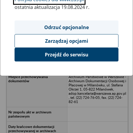
ostatnia aktualizacja 19.08.2024 r.
Wszystkie uwagi można przesyłać poprzez
formularz
Odrzuć opcjonalne
Zarządzaj opcjami
Ukryj wszystkie pozycje bazy
Przejdź do serwisu
TELMATIK Sp. z o.o. w likwidacji,
Warszawa
Archiwum Państwowe w Warszawie -
Archiwum Dokumentacji Osobowej i
Płacowej w Milanówku, ul. Stefana
Okrzei 1, 05-822 Milanówek,
adop.kancelaria@warszawa.ap.gov.pl
, tel. (22) 724-76-05, fax. (22) 724-
82-61