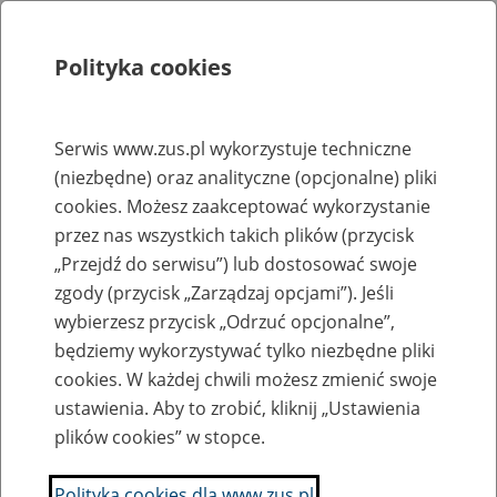
Polityka cookies
Szukaj
Menu
Serwis www.zus.pl wykorzystuje techniczne
(niezbędne) oraz analityczne (opcjonalne) pliki
Rejestry, ewidencje i archiwa
cookies. Możesz zaakceptować wykorzystanie
Baza zlikwidowanych lub
przez nas wszystkich takich plików (przycisk
„Przejdź do serwisu”) lub dostosować swoje
przekształconych zakładów pracy
zgody (przycisk „Zarządzaj opcjami”). Jeśli
wybierzesz przycisk „Odrzuć opcjonalne”,
Nazwa zakładu pracy:
będziemy wykorzystywać tylko niezbędne pliki
cookies. W każdej chwili możesz zmienić swoje
ustawienia. Aby to zrobić, kliknij „Ustawienia
plików cookies” w stopce.
SZUKAJ
Polityka cookies dla www.zus.pl