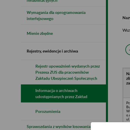
rehabilitacyjnych
Wymagania dla oprogramowania
Naz
interfejsowego
Wsz
Mienie zbędne
Rejestry, ewidencje i archiwa
Rejestr upoważnień wydanych przez
Prezesa ZUS dla pracowników
N
z
Zakładu Ubezpieczeń Społecznych
z
Informacja o archiwach
udostępnianych przez Zakład
Pr
B
W
Porozumienia
o.
ul
Sprawozdania z wyników losowania do