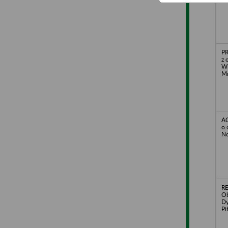
P
z 
Wi
Mi
A
o.
No
RE
Ob
Dy
Pi