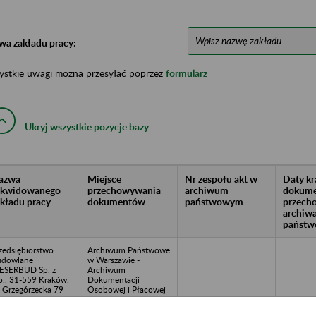
wa zakładu pracy:
ystkie uwagi można przesyłać poprzez
formularz
Ukryj wszystkie pozycje bazy
azwa
Miejsce
Nr zespołu akt w
Daty k
likwidowanego
przechowywania
archiwum
dokume
akładu pracy
dokumentów
państwowym
przech
archiw
państw
zedsiębiorstwo
Archiwum Państwowe
udowlane
w Warszawie -
ESERBUD Sp. z
Archiwum
o., 31-559 Kraków,
Dokumentacji
. Grzegórzecka 79
Osobowej i Płacowej
w Milanówku, ul.
Stefana Okrzei 1, 05-