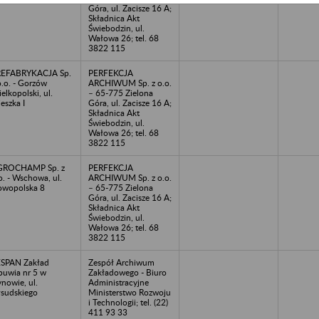
Góra, ul. Zacisze 16 A;
Składnica Akt
Świebodzin, ul.
Wałowa 26; tel. 68
3822 115
REFABRYKACJA Sp.
PERFEKCJA
o.o. - Gorzów
ARCHIWUM Sp. z o.o.
elkopolski, ul.
– 65-775 Zielona
eszka I
Góra, ul. Zacisze 16 A;
Składnica Akt
Świebodzin, ul.
Wałowa 26; tel. 68
3822 115
GROCHAMP Sp. z
PERFEKCJA
o. - Wschowa, ul.
ARCHIWUM Sp. z o.o.
wopolska 8
– 65-775 Zielona
Góra, ul. Zacisze 16 A;
Składnica Akt
Świebodzin, ul.
Wałowa 26; tel. 68
3822 115
SPAN Zakład
Zespół Archiwum
uwia nr 5 w
Zakładowego - Biuro
nowie, ul.
Administracyjne
łsudskiego
Ministerstwo Rozwoju
i Technologii; tel. (22)
411 93 33