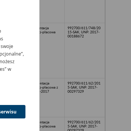
dokumentacja
992700/611/748/20
e
osobowo-płacowa
15-SAK, UNP: 2017-
00188672
as
 swoje
opcjonalne”,
 możesz
ies” w
Dokumentacja
992700/611/62/201
osobowo-płacowa z
5-SAK, UNP: 2017-
lat 2012-2017
00297329
serwisu
Dokumentacja
992700/611/62/201
osobowo-płacowa
5-SAK, UNP: 2017-
00297329