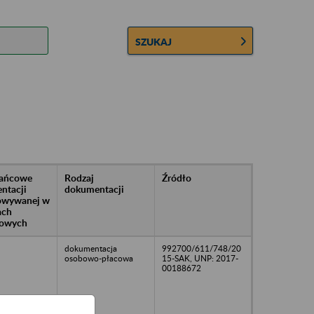
SZUKAJ
rańcowe
Rodzaj
Źródło
ntacji
dokumentacji
owywanej w
ach
owych
dokumentacja
992700/611/748/20
osobowo-płacowa
15-SAK, UNP: 2017-
00188672