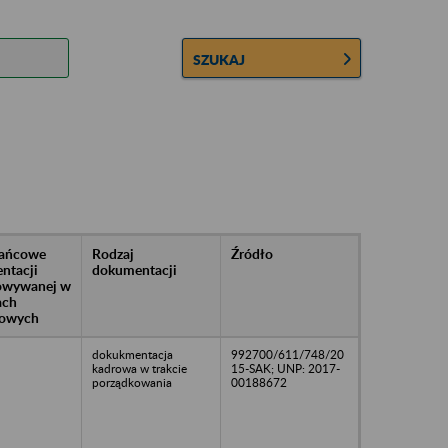
SZUKAJ
rańcowe
Rodzaj
Źródło
ntacji
dokumentacji
owywanej w
ach
owych
dokukmentacja
992700/611/748/20
kadrowa w trakcie
15-SAK; UNP: 2017-
porządkowania
00188672