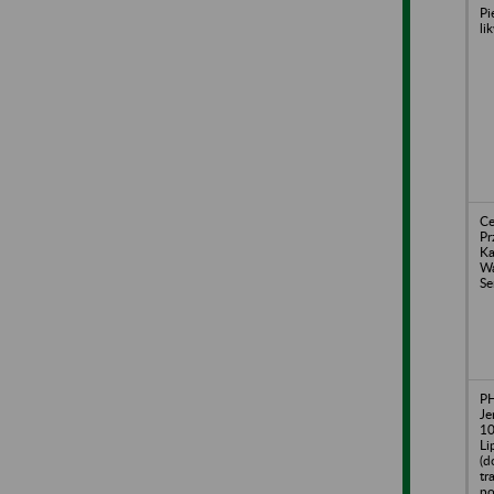
Pi
li
Ce
Pr
Ka
Wa
Se
P
Je
10
Li
(d
tr
po