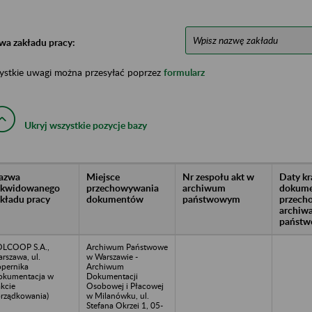
wa zakładu pracy:
ystkie uwagi można przesyłać poprzez
formularz
Ukryj wszystkie pozycje bazy
azwa
Miejsce
Nr zespołu akt w
Daty k
likwidowanego
przechowywania
archiwum
dokume
akładu pracy
dokumentów
państwowym
przech
archiw
państw
LCOOP S.A.,
Archiwum Państwowe
rszawa, ul.
w Warszawie -
pernika
Archiwum
okumentacja w
Dokumentacji
akcie
Osobowej i Płacowej
rządkowania)
w Milanówku, ul.
Stefana Okrzei 1, 05-