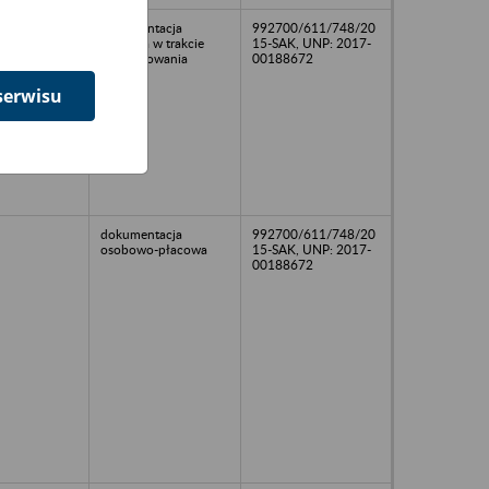
dokumentacja
992700/611/748/20
kadrowa w trakcie
15-SAK, UNP: 2017-
porządkowania
00188672
serwisu
dokumentacja
992700/611/748/20
osobowo-płacowa
15-SAK, UNP: 2017-
00188672