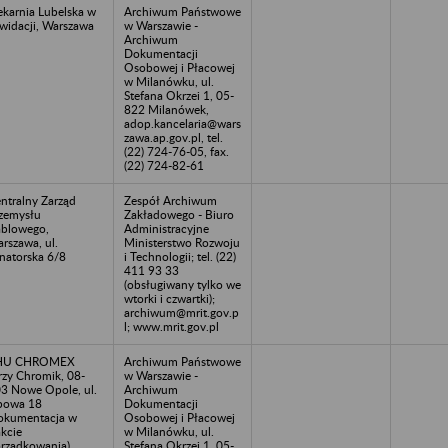
ekarnia Lubelska w
Archiwum Państwowe
kwidacji, Warszawa
w Warszawie -
Archiwum
Dokumentacji
Osobowej i Płacowej
w Milanówku, ul.
Stefana Okrzei 1, 05-
822 Milanówek,
adop.kancelaria@wars
zawa.ap.gov.pl, tel.
(22) 724-76-05, fax.
(22) 724-82-61
ntralny Zarząd
Zespół Archiwum
zemysłu
Zakładowego - Biuro
blowego,
Administracyjne
rszawa, ul.
Ministerstwo Rozwoju
natorska 6/8
i Technologii; tel. (22)
411 93 33
(obsługiwany tylko we
wtorki i czwartki);
archiwum@mrit.gov.p
l; www.mrit.gov.pl
HU CHROMEX
Archiwum Państwowe
rzy Chromik, 08-
w Warszawie -
3 Nowe Opole, ul.
Archiwum
powa 18
Dokumentacji
okumentacja w
Osobowej i Płacowej
akcie
w Milanówku, ul.
rządkowania)
Stefana Okrzei 1, 05-