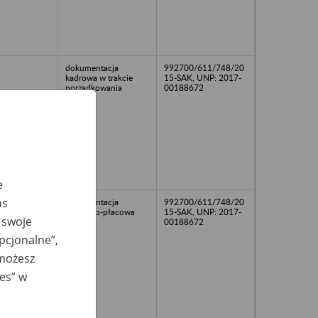
dokumentacja
992700/611/748/20
kadrowa w trakcie
15-SAK, UNP: 2017-
porządkowania
00188672
e
as
dokumentacja
992700/611/748/20
osobowo-płacowa
15-SAK, UNP: 2017-
 swoje
00188672
opcjonalne”,
 możesz
ies” w