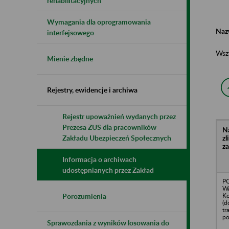
rehabilitacyjnych
Wymagania dla oprogramowania
Naz
interfejsowego
Wsz
Mienie zbędne
Rejestry, ewidencje i archiwa
Rejestr upoważnień wydanych przez
Prezesa ZUS dla pracowników
N
z
Zakładu Ubezpieczeń Społecznych
z
Informacja o archiwach
udostępnianych przez Zakład
PO
Wa
Ko
Porozumienia
(d
tr
po
Sprawozdania z wyników losowania do