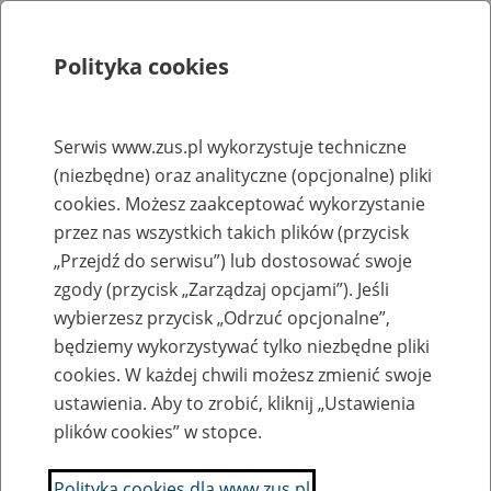
Polityka cookies
Szukaj
Menu
Serwis www.zus.pl wykorzystuje techniczne
(niezbędne) oraz analityczne (opcjonalne) pliki
Rejestry, ewidencje i archiwa
cookies. Możesz zaakceptować wykorzystanie
Baza zlikwidowanych lub
przez nas wszystkich takich plików (przycisk
„Przejdź do serwisu”) lub dostosować swoje
przekształconych zakładów pracy
zgody (przycisk „Zarządzaj opcjami”). Jeśli
wybierzesz przycisk „Odrzuć opcjonalne”,
Nazwa zakładu pracy:
będziemy wykorzystywać tylko niezbędne pliki
cookies. W każdej chwili możesz zmienić swoje
ustawienia. Aby to zrobić, kliknij „Ustawienia
plików cookies” w stopce.
SZUKAJ
Polityka cookies dla www.zus.pl