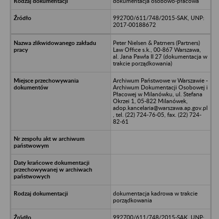
dokumentacja osobowo-płacowa
992700/611/748/2015-SAK, UNP:
2017-00188672
Peter Nielsen & Patrners (Partners)
Law Office s.k., 00-867 Warszawa,
al. Jana Pawła II 27 (dokumentacja w
trakcie porządkowania)
Archiwum Państwowe w Warszawie -
Archiwum Dokumentacji Osobowej i
Płacowej w Milanówku, ul. Stefana
Okrzei 1, 05-822 Milanówek,
adop.kancelaria@warszawa.ap.gov.pl
, tel. (22) 724-76-05, fax. (22) 724-
82-61
dokumentacja kadrowa w trakcie
porządkowania
992700/611/748/2015-SAK, UNP: