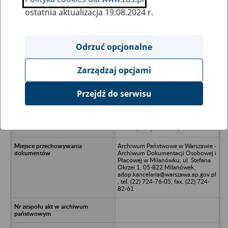
ostatnia aktualizacja 19.08.2024 r.
Wszystkie uwagi można przesyłać poprzez
formularz
Odrzuć opcjonalne
Zarządzaj opcjami
Ukryj wszystkie pozycje bazy
Przejdź do serwisu
PEZETEL-DEVELOPMENT Sp. z o.o.
04-028 Warszawa, al. Stanów
Zjednoczonych 61 (dokumentacja w
trakcie porządkowania)
Archiwum Państwowe w Warszawie -
Archiwum Dokumentacji Osobowej i
Płacowej w Milanówku, ul. Stefana
Okrzei 1, 05-822 Milanówek,
adop.kancelaria@warszawa.ap.gov.pl
, tel. (22) 724-76-05, fax. (22) 724-
82-61