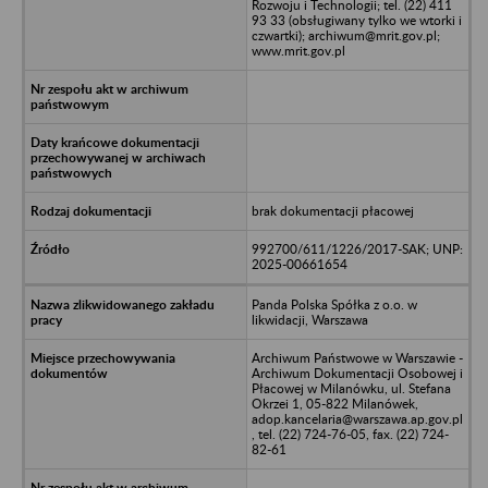
Rozwoju i Technologii; tel. (22) 411
93 33 (obsługiwany tylko we wtorki i
czwartki); archiwum@mrit.gov.pl;
www.mrit.gov.pl
brak dokumentacji płacowej
992700/611/1226/2017-SAK; UNP:
2025-00661654
Panda Polska Spółka z o.o. w
likwidacji, Warszawa
Archiwum Państwowe w Warszawie -
Archiwum Dokumentacji Osobowej i
Płacowej w Milanówku, ul. Stefana
Okrzei 1, 05-822 Milanówek,
adop.kancelaria@warszawa.ap.gov.pl
, tel. (22) 724-76-05, fax. (22) 724-
82-61