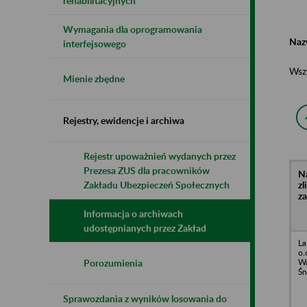
rehabilitacyjnych
Wymagania dla oprogramowania
Naz
interfejsowego
Wsz
Mienie zbędne
Rejestry, ewidencje i archiwa
Rejestr upoważnień wydanych przez
Prezesa ZUS dla pracowników
N
z
Zakładu Ubezpieczeń Społecznych
z
Informacja o archiwach
udostępnianych przez Zakład
La
o.
Wa
Porozumienia
Śn
Sprawozdania z wyników losowania do