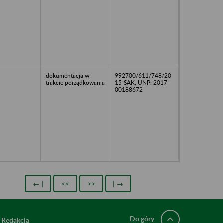
dokumentacja w
992700/611/748/20
trakcie porządkowania
15-SAK, UNP: 2017-
00188672
← |
<<
>>
| →
Do góry
Redakcja