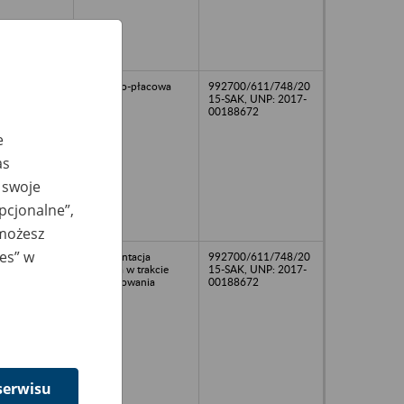
osobowo-płacowa
992700/611/748/20
15-SAK, UNP: 2017-
00188672
e
as
 swoje
opcjonalne”,
 możesz
ies” w
dokumentacja
992700/611/748/20
kadrowa w trakcie
15-SAK, UNP: 2017-
porządkowania
00188672
serwisu