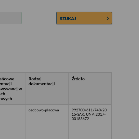
SZUKAJ
rańcowe
Rodzaj
Źródło
ntacji
dokumentacji
owywanej w
ach
owych
osobowo-płacowa
992700/611/748/20
15-SAK, UNP: 2017-
00188672