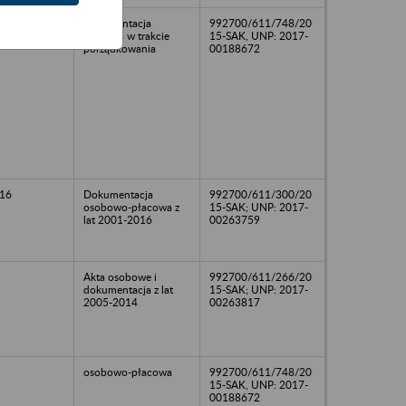
dokumentacja
992700/611/748/20
kadrowa w trakcie
15-SAK, UNP: 2017-
porządkowania
00188672
16
Dokumentacja
992700/611/300/20
osobowo-płacowa z
15-SAK; UNP: 2017-
lat 2001-2016
00263759
Akta osobowe i
992700/611/266/20
dokumentacja z lat
15-SAK; UNP: 2017-
2005-2014
00263817
osobowo-płacowa
992700/611/748/20
15-SAK, UNP: 2017-
00188672