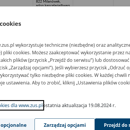
822 Milanówek,
adop.kancelaria@wars
zawa.ap.gov.pl, tel.
(22) 724-76-05, fax.
(22) 724-82-61
 cookies
zedsiębiorstwo
Archiwum Państwowe
elobranżowe LAMI
w Warszawie -
ółka z o.o., Toruń,
Archiwum
. Łąkowa 36A
Dokumentacji
Osobowej i Płacowej
zus.pl wykorzystuje techniczne (niezbędne) oraz analityczn
w Milanówku, ul.
) pliki cookies. Możesz zaakceptować wykorzystanie przez n
Stefana Okrzei 1, 05-
822 Milanówek,
takich plików (przycisk „Przejdź do serwisu”) lub dostosować
adop.kancelaria@wars
zawa.ap.gov.pl, tel.
cisk „Zarządzaj opcjami”). Jeśli wybierzesz przycisk „Odrzuć 
(22) 724-76-05, fax.
(22) 724-82-61
korzystywać tylko niezbędne pliki cookies. W każdej chwili
je ustawienia. Aby to zrobić, kliknij „Ustawienia plików cook
edyt-Trade Spółka z
Archiwum Państwowe
o. w likwidacji, 01-
w Warszawie -
1 Warszawa, ul.
Archiwum
sprzaka nr 2/8
Dokumentacji
okumentacja w
Osobowej i Płacowej
akcie
w Milanówku, ul.
okies dla www.zus.pl
ostatnia aktualizacja 19.08.2024 r.
rządkowania)
Stefana Okrzei 1, 05-
822 Milanówek,
adop.kancelaria@wars
zawa.ap.gov.pl, tel.
(22) 724-76-05, fax.
 opcjonalne
Zarządzaj opcjami
Przejdź do 
(22) 724-82-61