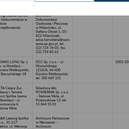
BUŚ PHU - Dorota
Archiwum Państwowe
nik, Zielona Góra,
w Warszawie -
. Agrestowa 3B lok.
Archiwum
 (dokumentacja w
Dokumentacji
akcie
Osobowej i Płacowej
rządkowania)
w Milanówku, ul.
Stefana Okrzei 1, 05-
822 Milanówek,
adop.kancelaria@wars
zawa.ap.gov.pl, tel.
(22) 724-76-05, fax.
(22) 724-82-61
OANG LONG Sp. z
DCC Sp. z o.o. - ul.
2001-20
o. w likwidacji -
Wyszyńskiego
rzów Wielkopolski,
121A/A, 66-400
. Baczyńskiego 18
Gorzów Wielkopolski,
tel. 500 469 101
TA Cezary Żur,
Składnica Akt
deusz i Tamara
POWIERNIK Sp. z o.o.
rcz Spółka Jawna
– Stalowa Wola, ul.
likwidacji - ul.
Przemysłowa 13; tel.
rutowicza 6,
15 844 55 01
alowa Wola
AK Leasing Spółka
Archiwum Państwowe
o.o., 31-117
w Warszawie -
aków, ul. Wenecja
Archiwum