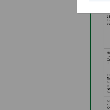
KU
Ja
ul
13
tr
po
H
o.
Go
ul
CE
Ta
Ku
w 
Na
St
KR
z 
Kr