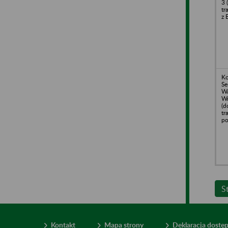
3 
tr
z 
Ko
Se
Wa
Wr
(d
tr
po
S
Kontakt
Mapa strony
Deklaracja dostę