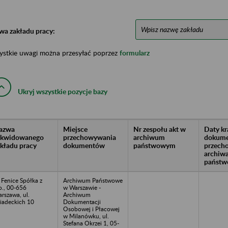
wa zakładu pracy:
ystkie uwagi można przesyłać poprzez
formularz
Ukryj wszystkie pozycje bazy
azwa
Miejsce
Nr zespołu akt w
Daty k
likwidowanego
przechowywania
archiwum
dokume
akładu pracy
dokumentów
państwowym
przech
archiw
państw
 Fenice Spółka z
Archiwum Państwowe
o., 00-656
w Warszawie -
rszawa, ul.
Archiwum
iadeckich 10
Dokumentacji
Osobowej i Płacowej
w Milanówku, ul.
Stefana Okrzei 1, 05-