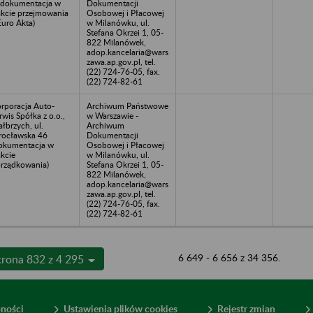
(dokumentacja w
Dokumentacji
akcie przejmowania
Osobowej i Płacowej
Euro Akta)
w Milanówku, ul.
Stefana Okrzei 1, 05-
822 Milanówek,
adop.kancelaria@wars
zawa.ap.gov.pl, tel.
(22) 724-76-05, fax.
(22) 724-82-61
rporacja Auto-
Archiwum Państwowe
rwis Spółka z o.o.,
w Warszawie -
łbrzych, ul.
Archiwum
ocławska 46
Dokumentacji
okumentacja w
Osobowej i Płacowej
akcie
w Milanówku, ul.
rządkowania)
Stefana Okrzei 1, 05-
822 Milanówek,
adop.kancelaria@wars
zawa.ap.gov.pl, tel.
(22) 724-76-05, fax.
(22) 724-82-61
6 649 - 6 656 z 34 356.
trona 832 z 4 295
pności
Ustawienia plików cookies
Rejestr zmian