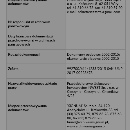
o.o. ul. Kościuszki 8, 62-051 Wiry;
tel. 61 810 66 73; fax. 61 810 59 20,
e-mail: sekretariat.terra@gmail.com
Dokumenty osobowe: 2002-2015;
okumentacja płacowa 2002-2015
992700/611/1233/2015-SAK; UNP:
2017-00228678
Przedsiębiorstwo Usługowo-
Inwestycyjne INWEST Sp. z o.o. w
Cieszynie - Cieszyn, ul. Chemików
4/25
"SIGNUM" Sp. z o.o. 34-120
Andrychów, ul. Krakowska 83; tel.
(33) 875-63-79; 875-63-28, 875-63-
80; fax (33) 875-63-28;
biuro@archiwumsignum.pl;
www.archiwumsignum.pl