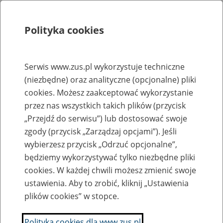
Polityka cookies
Szukaj
Menu
Serwis www.zus.pl wykorzystuje techniczne
(niezbędne) oraz analityczne (opcjonalne) pliki
Rejestry, ewidencje i archiwa
cookies. Możesz zaakceptować wykorzystanie
Baza zlikwidowanych lub
przez nas wszystkich takich plików (przycisk
„Przejdź do serwisu”) lub dostosować swoje
przekształconych zakładów pracy
zgody (przycisk „Zarządzaj opcjami”). Jeśli
wybierzesz przycisk „Odrzuć opcjonalne”,
Nazwa zakładu pracy:
będziemy wykorzystywać tylko niezbędne pliki
cookies. W każdej chwili możesz zmienić swoje
ustawienia. Aby to zrobić, kliknij „Ustawienia
plików cookies” w stopce.
SZUKAJ
Polityka cookies dla www.zus.pl