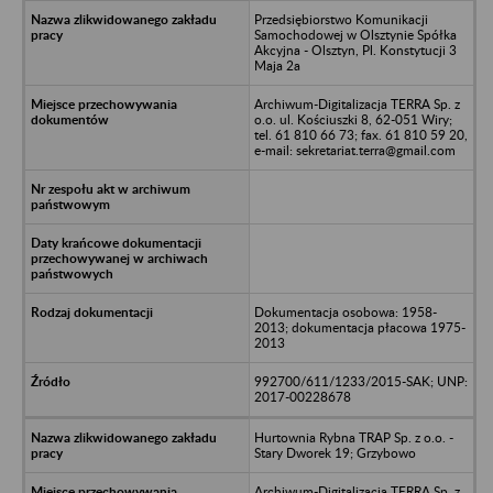
Przedsiębiorstwo Komunikacji
Samochodowej w Olsztynie Spółka
Akcyjna - Olsztyn, Pl. Konstytucji 3
Maja 2a
Archiwum-Digitalizacja TERRA Sp. z
o.o. ul. Kościuszki 8, 62-051 Wiry;
tel. 61 810 66 73; fax. 61 810 59 20,
e-mail: sekretariat.terra@gmail.com
Dokumentacja osobowa: 1958-
2013; dokumentacja płacowa 1975-
2013
992700/611/1233/2015-SAK; UNP:
2017-00228678
Hurtownia Rybna TRAP Sp. z o.o. -
Stary Dworek 19; Grzybowo
Archiwum-Digitalizacja TERRA Sp. z