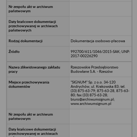
Dokumentacja osobowo-płacowa
992700/611/1046/2015-SAK; UNP:
2017-00226290
Rzeszowskie Przedsiębiorstwo
Budowlane S.A. - Rzeszów
"SIGNUM" Sp. z o.o. 34-120
Andrychów, ul. Krakowska 83; tel.
(33) 875-63-79; 875-63-28, 875-63-
80; fax (33) 875-63-28;
biuro@archiwumsignum.pl;
www.archiwumsignum.pl