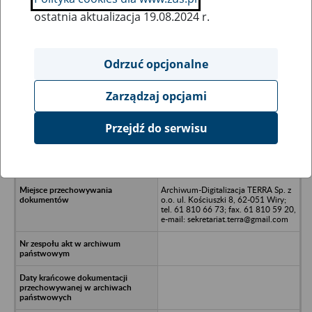
ostatnia aktualizacja 19.08.2024 r.
Wszystkie uwagi można przesyłać poprzez
formularz
Odrzuć opcjonalne
Zarządzaj opcjami
Ukryj wszystkie pozycje bazy
Przejdź do serwisu
Przedsiębiorstwo Odzieżowe
CONRES Spółka Akcyjna - Rzeszów;
al. Tadeusza Rejtana
Archiwum-Digitalizacja TERRA Sp. z
o.o. ul. Kościuszki 8, 62-051 Wiry;
tel. 61 810 66 73; fax. 61 810 59 20,
e-mail: sekretariat.terra@gmail.com