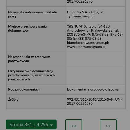
2017-00226290
Uniontex S.A. - Łódź, ul
Tymienieckiego 3
"SIGNUM" Sp. z o.o. 34-120
Andrychów, ul. Krakowska 83; tel.
(33) 875-63-79; 875-63-28, 875-63-
80; fax (33) 875-63-28;
biuro@archiwumsignum.pl;
www.archiwumsignum.pl
Dokumentacja osobowo-płacowa
992700/611/1046/2015-SAK; UNP:
2017-00226290
Strona 851 z 4 295
<<
>>