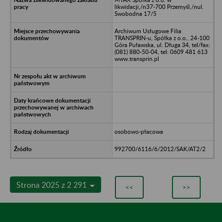
likwidacji,/n37-700 Przemyśl,/nul.
Swobodna 17/5
Archiwum Usługowe Filia
TRANSPRIN-u, Spółka z o.o., 24-100
Góra Puławska, ul. Długa 34, tel/fax:
(081) 880-50-04, tel: 0609 481 613
www.transprin.pl
osobowo-płacowa
992700/6116/6/2012/SAK/AT2/2
Strona 2025 z 2 291
<<
>>