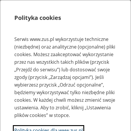
Polityka cookies
Szukaj
Menu
Serwis www.zus.pl wykorzystuje techniczne
(niezbędne) oraz analityczne (opcjonalne) pliki
Rejestry, ewidencje i archiwa
cookies. Możesz zaakceptować wykorzystanie
Baza zlikwidowanych lub
przez nas wszystkich takich plików (przycisk
„Przejdź do serwisu”) lub dostosować swoje
przekształconych zakładów pracy
zgody (przycisk „Zarządzaj opcjami”). Jeśli
wybierzesz przycisk „Odrzuć opcjonalne”,
Nazwa zakładu pracy:
będziemy wykorzystywać tylko niezbędne pliki
cookies. W każdej chwili możesz zmienić swoje
ustawienia. Aby to zrobić, kliknij „Ustawienia
plików cookies” w stopce.
SZUKAJ
Polityka cookies dla www.zus.pl