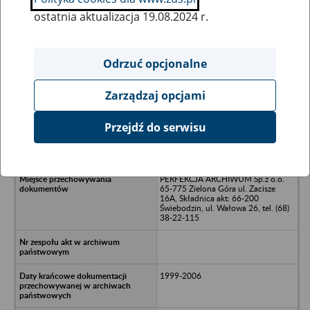
ostatnia aktualizacja 19.08.2024 r.
Wszystkie uwagi można przesyłać poprzez
formularz
Odrzuć opcjonalne
Zarządzaj opcjami
Ukryj wszystkie pozycje bazy
Przejdź do serwisu
"SOLAR" S.A./n68-114
Tomaszowo,/nul. Przemysłowa 1
PERFEKCJA ARCHIWUM Sp.z o.o.
65-775 Zielona Góra ul. Zacisze
16A, Składnica akt: 66-200
Świebodzin, ul. Wałowa 26, tel. (68)
38-22-115
1999-2006