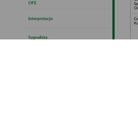
OFE
Sp
Od
Interpretacje
Ce
Ku
Sygnalista
Ch
Ce
w 
Zakładowe Plany Kont
Eu
i 
Kontrola płatników składek
Su
Polityka cookies
Ce
Pr
Te
Instrukcja korzystania z BIP ZUS
„P
Wa
Gm
gm