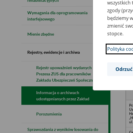
rehabilitacyjnych
wszystkich 
zgody (przy
Wymagania dla oprogramowania
będziemy wy
Naz
interfejsowego
zmienić swo
Wsz
stopce.
Mienie zbędne
Polityka co
Rejestry, ewidencje i archiwa
Rejestr upoważnień wydanych przez
Odrzuć
Prezesa ZUS dla pracowników
N
z
Zakładu Ubezpieczeń Społecznych
z
Informacja o archiwach
udostępnianych przez Zakład
Pr
Us
H
Porozumienia
„H
ul
Sprawozdania z wyników losowania do
Ce