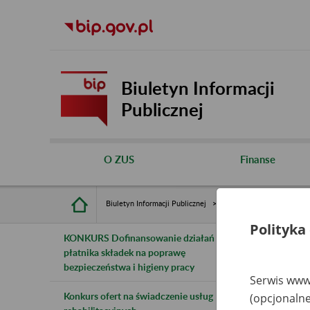
Biuletyn Informacji
Publicznej
O ZUS
Finanse
Biuletyn Informacji Publicznej
Inne
Rejestry, ewiden
Polityka
KONKURS Dofinansowanie działań
B
płatnika składek na poprawę
bezpieczeństwa i higieny pracy
z
Serwis www.
Konkurs ofert na świadczenie usług
(opcjonalne