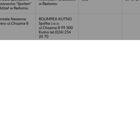
ożywców “Społem”
w Radomiu
dział w Radomiu
ntrala Nasienna
ROLIMPEX-KUTNO
tno ul.Chopina 8
Spółka z o.o.
ul.Chopina 8 99 300
Kutno tel.(024) 254
20 70
ełmskie Zakłady
Archiwum Państwowe
197
1951-19
ramiki Budowlanej
w Lublinie Oddział w
Horodyszczu
Chełmie
rocentrum Biznesu
Urząd Miejski w
Promocji w
Suwałkach – 16-400
wałkach
Suwałki, ul.
Mickiewicza 1, 87
562 80 00,
bip@um.suwalki.pl,
www.um.suwalki.pl
ntralna Wytwórnia
Telewizja Polska S.A.
ogramów i Filmów
00-999 Warszawa ul.
lewizyjnych
Jana Pawła
OLTEL” w
Woronicza 17
rszawie
ina Zahajki – akta
Archiwum Państwowe
80
1944-19
iny
w Lublinie Oddział w