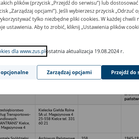
takich plików (przycisk „Przejdź do serwisu”) lub dostosować
cisk „Zarządzaj opcjami”). Jeśli wybierzesz przycisk „Odrzuć 
korzystywać tylko niezbędne pliki cookies. W każdej chwili
wa zakładu pracy:
je ustawienia. Aby to zrobić, kliknij „Ustawienia plików cook
ystkie uwagi można przesyłać poprzez
formularz
okies dla www.zus.pl
ostatnia aktualizacja 19.08.2024 r.
Ukryj wszystkie pozycje bazy
 opcjonalne
Zarządzaj opcjami
Przejdź do 
azwa
Miejsce
Nr zespołu akt w
Daty k
likwidowanego
przechowywania
archiwum
dokume
akładu pracy
dokumentów
państwowym
przech
archiw
państw
zedsiębiorstwo
Kielecka Giełda Rolna
ług Transportowo-
SA ul. Magazynowa 4
andlowych
25-558 Kielce tel. 331
ANTRANS” Kielce,
60 21
. Magazynowa 4
ntrala Spółdzielni
Archiwum Państwowe
358
1945-19