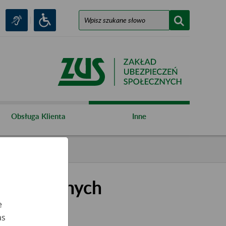
Obsługa Klienta
Inne
kształconych
e
as