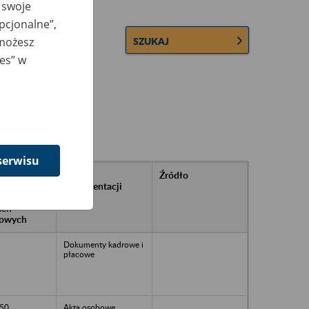
 swoje
opcjonalne”,
 możesz
SZUKAJ
ies” w
serwisu
rańcowe
Rodzaj
Źródło
ntacji
dokumentacji
owywanej w
ach
owych
Dokumenty kadrowe i
płacowe
50
Akta osobowe