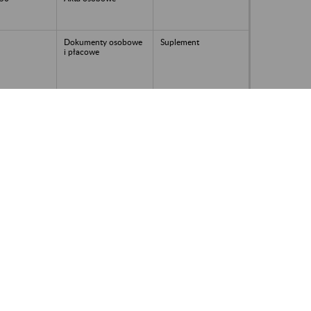
Dokumenty osobowe
Suplement
i płacowe
58
niekompletna
osobowa i płacowa
dokumenty kadrowe i
992700/611/2739/2
płacowe
017-SAK; 2017-
00308682
Dokumenty kadrowe i
płacowe
51
akta osobowe