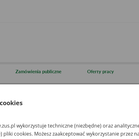
Zamówienia publiczne
Oferty pracy
cje i archiwa
Informacja o archiwach udostępnianych przez Zakład
 cookies
aza zlikwidowanych lub prze
akładów pracy
zus.pl wykorzystuje techniczne (niezbędne) oraz analityczn
) pliki cookies. Możesz zaakceptować wykorzystanie przez n