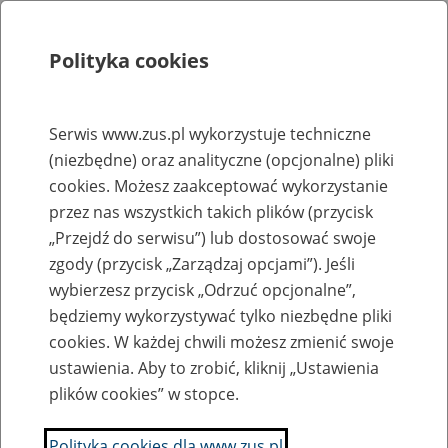
Polityka cookies
Szukaj
Menu
Serwis www.zus.pl wykorzystuje techniczne
(niezbędne) oraz analityczne (opcjonalne) pliki
Rejestry, ewidencje i archiwa
cookies. Możesz zaakceptować wykorzystanie
Baza zlikwidowanych lub
przez nas wszystkich takich plików (przycisk
„Przejdź do serwisu”) lub dostosować swoje
przekształconych zakładów pracy
zgody (przycisk „Zarządzaj opcjami”). Jeśli
wybierzesz przycisk „Odrzuć opcjonalne”,
Nazwa zakładu pracy:
będziemy wykorzystywać tylko niezbędne pliki
cookies. W każdej chwili możesz zmienić swoje
ustawienia. Aby to zrobić, kliknij „Ustawienia
plików cookies” w stopce.
SZUKAJ
Polityka cookies dla www.zus.pl