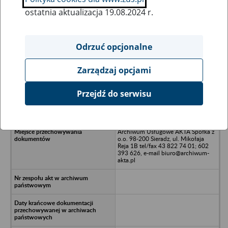
ostatnia aktualizacja 19.08.2024 r.
Wszystkie uwagi można przesyłać poprzez
formularz
Odrzuć opcjonalne
Zarządzaj opcjami
Ukryj wszystkie pozycje bazy
Przejdź do serwisu
Spółdzielnia Mieszkaniowa Nadzieja
- Gorzkowice, ul. 1000-lecia 65
Archiwum Usługowe AKTA Spółka z
o.o. 98-200 Sieradz, ul. Mikołaja
Reja 1B tel/fax 43 822 74 01; 602
393 626, e-mail biuro@archiwum-
akta.pl