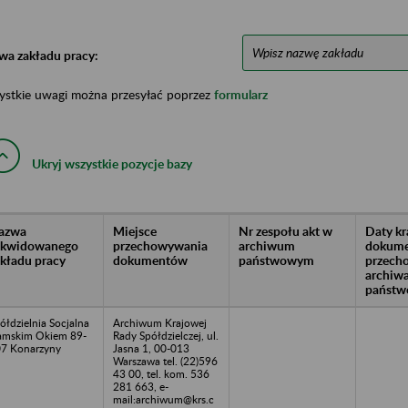
wa zakładu pracy:
ystkie uwagi można przesyłać poprzez
formularz
Ukryj wszystkie pozycje bazy
azwa
Miejsce
Nr zespołu akt w
Daty k
likwidowanego
przechowywania
archiwum
dokume
akładu pracy
dokumentów
państwowym
przech
archiw
państw
ółdzielnia Socjalna
Archiwum Krajowej
mskim Okiem 89-
Rady Spółdzielczej, ul.
7 Konarzyny
Jasna 1, 00-013
Warszawa tel. (22)596
43 00, tel. kom. 536
281 663, e-
mail:archiwum@krs.c