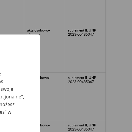
akta osobowo-
suplement II, UNP
płacowe
2023-00485047
e
akta osobowo-
suplement II, UNP
as
płacowe
2023-00485047
 swoje
opcjonalne”,
 możesz
ies” w
akta osobowo-
suplement II, UNP
płacowe
2023-00485047