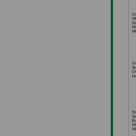
Zw
Wr
Sp
Mi
Wr
Gm
S
Ch
Ła
N
Sp
Bu
Mi
Wa