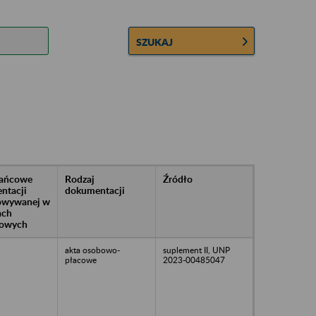
SZUKAJ
rańcowe
Rodzaj
Źródło
ntacji
dokumentacji
owywanej w
ach
owych
akta osobowo-
suplement II, UNP
płacowe
2023-00485047