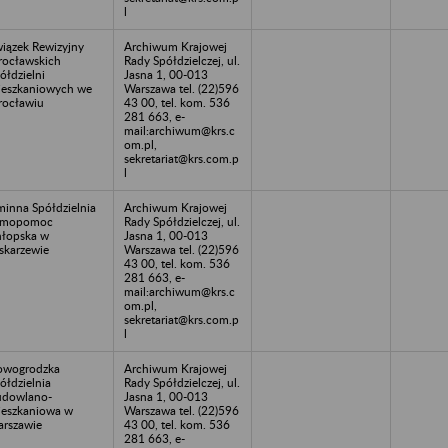
l
iązek Rewizyjny
Archiwum Krajowej
ocławskich
Rady Spółdzielczej, ul.
ółdzielni
Jasna 1, 00-013
eszkaniowych we
Warszawa tel. (22)596
ocławiu
43 00, tel. kom. 536
281 663, e-
mail:archiwum@krs.c
om.pl,
sekretariat@krs.com.p
l
inna Spółdzielnia
Archiwum Krajowej
amopomoc
Rady Spółdzielczej, ul.
łopska w
Jasna 1, 00-013
skarzewie
Warszawa tel. (22)596
43 00, tel. kom. 536
281 663, e-
mail:archiwum@krs.c
om.pl,
sekretariat@krs.com.p
l
owogrodzka
Archiwum Krajowej
ółdzielnia
Rady Spółdzielczej, ul.
dowlano-
Jasna 1, 00-013
eszkaniowa w
Warszawa tel. (22)596
rszawie
43 00, tel. kom. 536
281 663, e-