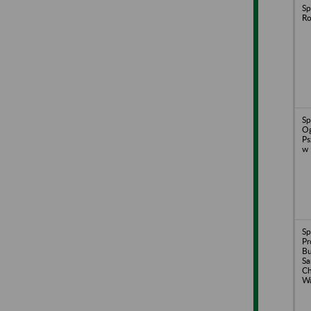
Sp
Ro
Sp
Og
Ps
w 
Sp
Pr
B
S
Ch
Wa