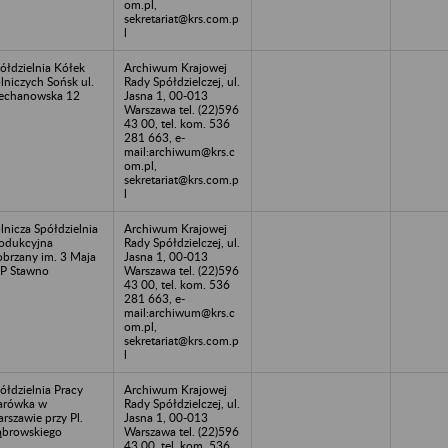
om.pl,
sekretariat@krs.com.p
l
ółdzielnia Kółek
Archiwum Krajowej
lniczych Sońsk ul.
Rady Spółdzielczej, ul.
echanowska 12
Jasna 1, 00-013
Warszawa tel. (22)596
43 00, tel. kom. 536
281 663, e-
mail:archiwum@krs.c
om.pl,
sekretariat@krs.com.p
l
lnicza Spółdzielnia
Archiwum Krajowej
odukcyjna
Rady Spółdzielczej, ul.
brzany im. 3 Maja
Jasna 1, 00-013
P Stawno
Warszawa tel. (22)596
43 00, tel. kom. 536
281 663, e-
mail:archiwum@krs.c
om.pl,
sekretariat@krs.com.p
l
ółdzielnia Pracy
Archiwum Krajowej
arówka w
Rady Spółdzielczej, ul.
rszawie przy Pl.
Jasna 1, 00-013
browskiego
Warszawa tel. (22)596
43 00, tel. kom. 536