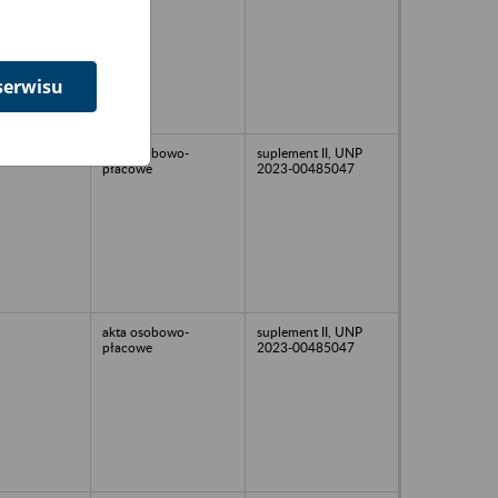
serwisu
akta osobowo-
suplement II, UNP
płacowe
2023-00485047
akta osobowo-
suplement II, UNP
płacowe
2023-00485047