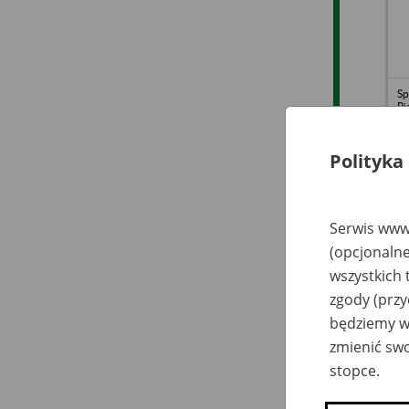
Sp
Pi
Op
Polityka
Serwis www.
Sp
(opcjonalne
Pa
M
wszystkich 
zgody (przy
będziemy wy
zmienić swo
stopce.
Sp
Rz