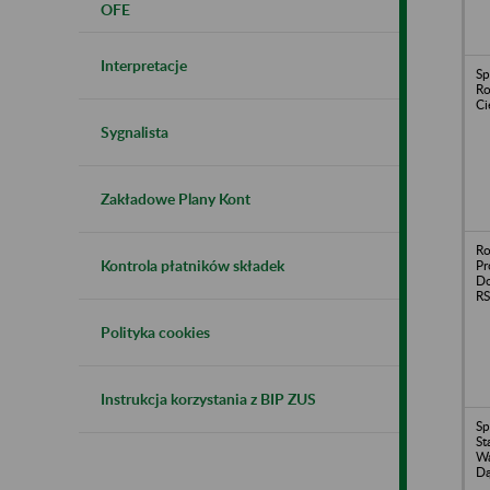
OFE
Interpretacje
Sp
Ro
Ci
Sygnalista
Zakładowe Plany Kont
Ro
Kontrola płatników składek
Pr
Do
RS
Polityka cookies
Instrukcja korzystania z BIP ZUS
Sp
St
Wa
Dą