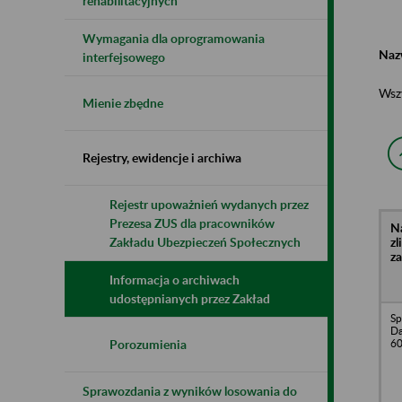
rehabilitacyjnych
Wymagania dla oprogramowania
Naz
interfejsowego
Wsz
Mienie zbędne
Rejestry, ewidencje i archiwa
Rejestr upoważnień wydanych przez
Prezesa ZUS dla pracowników
N
z
Zakładu Ubezpieczeń Społecznych
z
Informacja o archiwach
udostępnianych przez Zakład
Sp
Da
60
Porozumienia
Sprawozdania z wyników losowania do