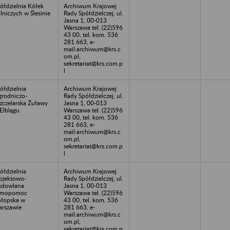
ółdzielnia Kółek
Archiwum Krajowej
lniczych w Ślesinie
Rady Spółdzielczej, ul.
Jasna 1, 00-013
Warszawa tel. (22)596
43 00, tel. kom. 536
281 663, e-
mail:archiwum@krs.c
om.pl,
sekretariat@krs.com.p
l
ółdzielnia
Archiwum Krajowej
rodniczo-
Rady Spółdzielczej, ul.
zczelarska Żuławy
Jasna 1, 00-013
Elblągu
Warszawa tel. (22)596
43 00, tel. kom. 536
281 663, e-
mail:archiwum@krs.c
om.pl,
sekretariat@krs.com.p
l
ółdzielnia
Archiwum Krajowej
ojektowo-
Rady Spółdzielczej, ul.
udowlana
Jasna 1, 00-013
amopomoc
Warszawa tel. (22)596
łopska w
43 00, tel. kom. 536
rszawie
281 663, e-
mail:archiwum@krs.c
om.pl,
sekretariat@krs.com.p