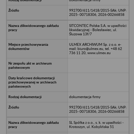
992700/611/1418/2015-SAk; UNP:
2025- 00718306, 2026-00266858
SITCONTEC Polska S.A. w upadłości
likwidacyjnej - Bolesławiec, ul.
Śluzowa 13f/7
ULMEX ARCHIWUM Sp. z o.o. e-
mail: biuro@ulmex.eu, tel. +48 62
736 11 20, www.ulmex.eu
dokumentacja firmy
992700/611/1418/2015-SAk; UNP:
2025- 00718306, 2026-00266858
SL Spółka z o.o., s. k. w upadłości -
Krotoszyn, ul. Kobylińska 51