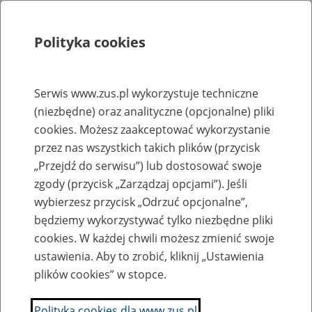
Polityka cookies
Szukaj
Menu
Serwis www.zus.pl wykorzystuje techniczne
(niezbędne) oraz analityczne (opcjonalne) pliki
Rejestry, ewidencje i archiwa
cookies. Możesz zaakceptować wykorzystanie
Baza zlikwidowanych lub
przez nas wszystkich takich plików (przycisk
„Przejdź do serwisu”) lub dostosować swoje
przekształconych zakładów pracy
zgody (przycisk „Zarządzaj opcjami”). Jeśli
wybierzesz przycisk „Odrzuć opcjonalne”,
Nazwa zakładu pracy:
będziemy wykorzystywać tylko niezbędne pliki
cookies. W każdej chwili możesz zmienić swoje
ustawienia. Aby to zrobić, kliknij „Ustawienia
plików cookies” w stopce.
SZUKAJ
Polityka cookies dla www.zus.pl