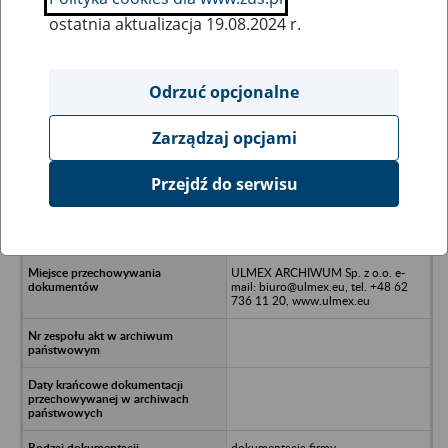
ostatnia aktualizacja 19.08.2024 r.
Wszystkie uwagi można przesyłać poprzez
formularz
Odrzuć opcjonalne
Zarządzaj opcjami
Ukryj wszystkie pozycje bazy
Przejdź do serwisu
P.P.H.U DRAGON Robert Tomczyk
Zielona Łąka, ul. Wenecka 13 -
Pleszew
ULMEX ARCHIWUM Sp. z o.o. e-
mail: biuro@ulmex.eu, tel. +48 62
736 11 20, www.ulmex.eu
dokumentacja firmy