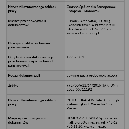
Gminna Spółdzielia Samopomoc
Chłopska - Klonowo 8
Ośrodek Archiwizacji i Usług
Ekonomicznych Audiator Piła ul.
Sikorskiego 33 tel. 67 351 78 55
www.audiator.com.pl
1995-2024
dokumentacja osobowo-płacowa
992700/611/64/2015-SAK, UNP:
2025-00711192
P.P.H.U. DRAGON Tobert Tomczyk
Zielona Łąka ul. Wenecka 13 -
Pleszew
ULMEX ARCHIWUM Sp. z o.o. e-
mail: biuro@ulmex.eu, tel. +48 62
736 11 20, www.ulmex.eu