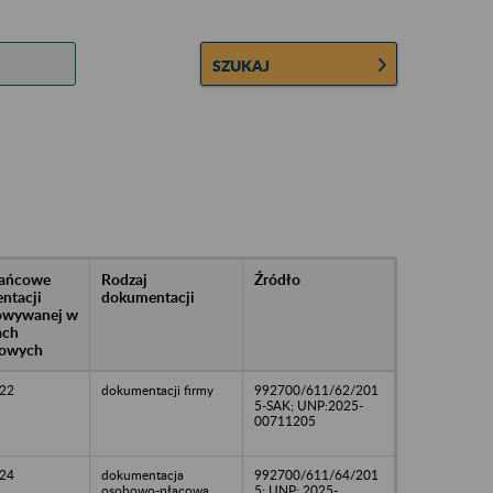
SZUKAJ
rańcowe
Rodzaj
Źródło
ntacji
dokumentacji
owywanej w
ach
owych
22
dokumentacji firmy
992700/611/62/201
5-SAK; UNP:2025-
00711205
24
dokumentacja
992700/611/64/201
osobowo-płacowa
5; UNP: 2025-