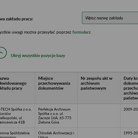
wa zakładu pracy:
ystkie uwagi można przesyłać poprzez
formularz
Ukryj wszystkie pozycje bazy
azwa
Miejsce
Nr zespołu akt w
Daty k
likwidowanego
przechowywania
archiwum
dokume
akładu pracy
dokumentów
państwowym
przech
archiw
państw
-TECH Spółka z o.o.
Perfekcja Archiwum
2009-20
Gorzów
Spółka z o.o. ul.
elkopolski, ul.
Zacisze 16A, 65-775
emcewicza 41B
Zielona Góra
inna Spółdzielnia
Ośrodek Archiwizacji i
1995-20
amopomoc
Usług