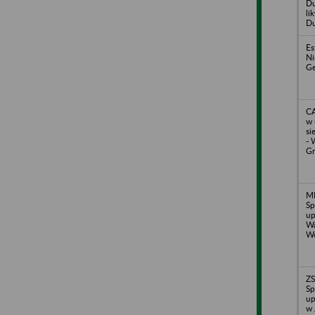
D
li
Du
Es
Ni
Ge
CA
w 
si
- 
Gr
M
Sp
up
Wa
W
Z
Sp
up
w 