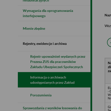
rehabilitacyjnych
Wymagania dla oprogramowania
Naz
interfejsowego
Wsz
Mienie zbędne
Rejestry, ewidencje i archiwa
Rejestr upoważnień wydanych przez
Prezesa ZUS dla pracowników
N
z
Zakładu Ubezpieczeń Społecznych
z
Informacja o archiwach
udostępnianych przez Zakład
EL
- 
Wi
Porozumienia
Ni
Gm
Sprawozdania z wyników losowania do
S