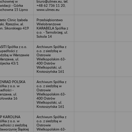
uchownej w
biuro@ulmex.eu, tel.
kwidacji - Górka
+48 62 736 11 20,
chowna 15 Lipno
www.ulmex.eu
tetic Clinic Izabela
Przedsiębiorstwo
ski, Rzeszów, al.
Wielobranżowe
n. Sikorskiego 419
KARABELA Spółka z
o.o. - Tarnobrzeg, ul.
Sokola 14
SITI Spółka z o.o.
Archiwum Spółka z
upadłości z
o.o. z siedzibą w
edzibą w Warszawie
Ostrowie
Warszawa, ul.
Wielkopolskim 63-
ójecka 43/1
400 Ostrów
Wielkopolski, ul.
Krotoszyńska 161
ENRAD POLSKA
Archiwum Spółka z
ółka z o.o. w
o.o. z siedzibą w
adłości -
Ostrowie
rszawa, ul.
Wielkopolskim 63-
ołowska 16
400 Ostrów
Wielkopolski, ul.
Krotoszyńska 161
SP KAROLINA
Archiwum Spółka z
ółka z o.o. w
o.o. z siedzibą w
adłości z siedzibą
Ostrowie
Jaworzynie Śląskiej
Wielkopolskim 63-