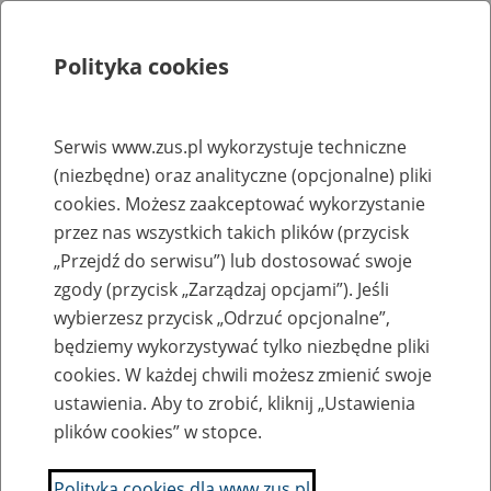
Polityka cookies
Szukaj
Menu
Serwis www.zus.pl wykorzystuje techniczne
(niezbędne) oraz analityczne (opcjonalne) pliki
Rejestry, ewidencje i archiwa
cookies. Możesz zaakceptować wykorzystanie
Baza zlikwidowanych lub
przez nas wszystkich takich plików (przycisk
„Przejdź do serwisu”) lub dostosować swoje
przekształconych zakładów pracy
zgody (przycisk „Zarządzaj opcjami”). Jeśli
wybierzesz przycisk „Odrzuć opcjonalne”,
Nazwa zakładu pracy:
będziemy wykorzystywać tylko niezbędne pliki
cookies. W każdej chwili możesz zmienić swoje
ustawienia. Aby to zrobić, kliknij „Ustawienia
plików cookies” w stopce.
SZUKAJ
Polityka cookies dla www.zus.pl