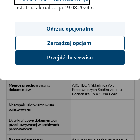
ostatnia aktualizacja 19.08.2024 r.
Wszystkie uwagi można przesyłać poprzez
formularz
Odrzuć opcjonalne
Zarządzaj opcjami
Ukryj wszystkie pozycje bazy
Przejdź do serwisu
Przedsiębiorstwo Wielobranżowe
AMBOZJA Organista Marek -
Jutrosin, Bartoszewice 23
ARCHEON Składnica Akt
Pracowniczych Spółka z o.o. ul.
Poznańska 15 62-080 Góra
dokumentacja osobowo-płacowa