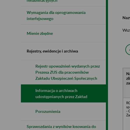
rehabilitacyjnych
Wymagania dla oprogramowania
Naz
interfejsowego
Wsz
Mienie zbędne
Rejestry, ewidencje i archiwa
Rejestr upoważnień wydanych przez
Prezesa ZUS dla pracowników
N
z
Zakładu Ubezpieczeń Społecznych
z
Informacja o archiwach
udostępnianych przez Zakład
RC
sp
- 
Porozumienia
Z
Sprawozdania z wyników losowania do