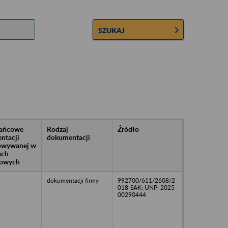
SZUKAJ
rańcowe
Rodzaj
Źródło
ntacji
dokumentacji
owywanej w
ach
owych
dokumentacji firmy
992700/611/2608/2
018-SAK; UNP: 2025-
00290444