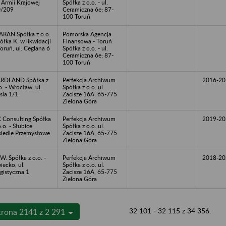
. Armii Krajowej
Spółka z o.o. - ul.
0/209
Ceramiczna 6e; 87-
100 Toruń
RAN Spółka z o.o.
Pomorska Agencja
ółka K. w likwidacji
Finansowa - Toruń
Toruń, ul. Ceglana 6
Spółka z o.o. - ul.
Ceramiczna 6e; 87-
100 Toruń
RDLAND Spółka z
Perfekcja Archiwum
2016-20
o. - Wrocław, ul.
Spółka z o.o. ul.
sia 1/1
Zacisze 16A, 65-775
Zielona Góra
 Consulting Spółka
Perfekcja Archiwum
2019-20
o.o. - Słubice,
Spółka z o.o. ul.
iedle Przemysłowe
Zacisze 16A, 65-775
Zielona Góra
W. Spółka z o.o. -
Perfekcja Archiwum
2018-20
iecko, ul.
Spółka z o.o. ul.
gistyczna 1
Zacisze 16A, 65-775
Zielona Góra
32 101 - 32 115 z 34 356.
trona 2141 z 2 291