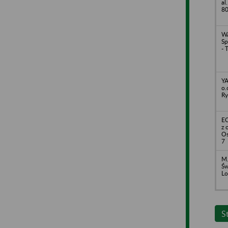
al
8
WA
Sp
- 
YA
o.
Ry
EC
z 
Os
7
M.
Św
Lo
S