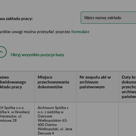
wa zakładu pracy:
ystkie uwagi można przesyłać poprzez
formularz
Ukryj wszystkie pozycje bazy
azwa
Miejsce
Nr zespołu akt w
Daty k
likwidowanego
przechowywania
archiwum
dokume
akładu pracy
dokumentów
państwowym
przech
archiw
państw
H Spółka z o.o.
Archiwum Spółka z
ółka k. w likwidacji
o.o. z siedzibą w
Ostrzeszów, ul.
Ostrowie
amkowa 28
Wielkopolskim 63-
400 Ostrów
Wielkopolski, ul. Jana
Danysza 4