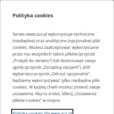
Polityka cookies
Szukaj
Menu
Serwis www.zus.pl wykorzystuje techniczne
(niezbędne) oraz analityczne (opcjonalne) pliki
Rejestry, ewidencje i archiwa
cookies. Możesz zaakceptować wykorzystanie
Baza zlikwidowanych lub
przez nas wszystkich takich plików (przycisk
„Przejdź do serwisu”) lub dostosować swoje
przekształconych zakładów pracy
zgody (przycisk „Zarządzaj opcjami”). Jeśli
wybierzesz przycisk „Odrzuć opcjonalne”,
Nazwa zakładu pracy:
będziemy wykorzystywać tylko niezbędne pliki
cookies. W każdej chwili możesz zmienić swoje
ustawienia. Aby to zrobić, kliknij „Ustawienia
plików cookies” w stopce.
SZUKAJ
Polityka cookies dla www.zus.pl