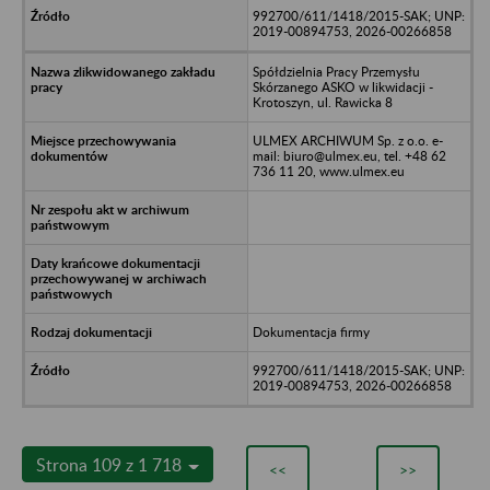
992700/611/1418/2015-SAK; UNP:
2019-00894753, 2026-00266858
Spółdzielnia Pracy Przemysłu
Skórzanego ASKO w likwidacji -
Krotoszyn, ul. Rawicka 8
ULMEX ARCHIWUM Sp. z o.o. e-
mail: biuro@ulmex.eu, tel. +48 62
736 11 20, www.ulmex.eu
Dokumentacja firmy
992700/611/1418/2015-SAK; UNP:
2019-00894753, 2026-00266858
Strona 109 z 1 718
<<
>>