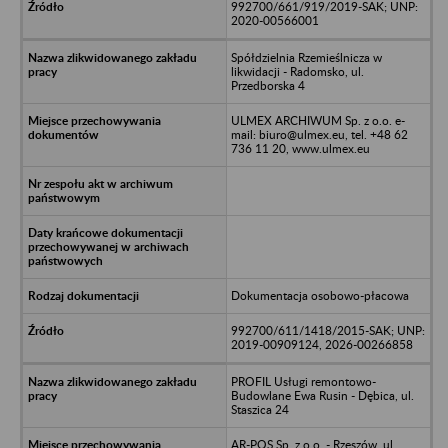
992700/661/919/2019-SAK; UNP:
2020-00566001
Spółdzielnia Rzemieślnicza w
likwidacji - Radomsko, ul.
Przedborska 4
ULMEX ARCHIWUM Sp. z o.o. e-
mail: biuro@ulmex.eu, tel. +48 62
736 11 20, www.ulmex.eu
Dokumentacja osobowo-płacowa
992700/611/1418/2015-SAK; UNP:
2019-00909124, 2026-00266858
PROFIL Usługi remontowo-
Budowlane Ewa Rusin - Dębica, ul.
Staszica 24
AR-POS Sp. z o.o. - Rzeszów, ul.