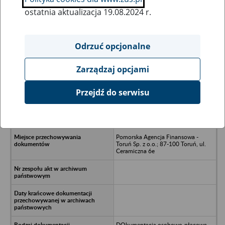
ostatnia aktualizacja 19.08.2024 r.
Wszystkie uwagi można przesyłać poprzez
formularz
Odrzuć opcjonalne
Zarządzaj opcjami
Ukryj wszystkie pozycje bazy
Przejdź do serwisu
Przedsiębiorstwo Produkcyjno-
Handlowe FOREST Sp. z o.o. -
Włocławek, ul. Spokojna 14
Pomorska Agencja Finansowa -
Toruń Sp. z o.o.; 87-100 Toruń, ul.
Ceramiczna 6e
DOkumentacja osobowo-płacowa