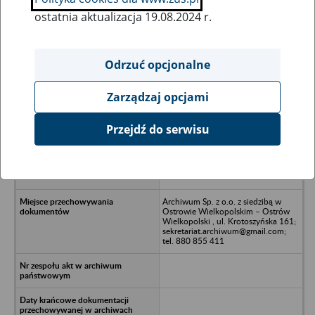
ostatnia aktualizacja 19.08.2024 r.
Wszystkie uwagi można przesyłać poprzez
formularz
Odrzuć opcjonalne
Zarządzaj opcjami
Ukryj wszystkie pozycje bazy
Przejdź do serwisu
Dolnośląskie Biuro Inwestycji Sp z
o.o. w ikwidacji z siedzibą we
Wrocławiu - Wrocław, ul. Żernicka
296
Archiwum Sp. z o.o. z siedzibą w
Ostrowie Wielkopolskim – Ostrów
Wielkopolski , ul. Krotoszyńska 161;
sekretariat.archiwum@gmail.com;
tel. 880 855 411