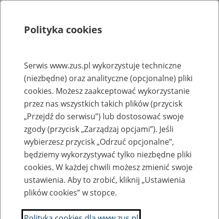
Polityka cookies
Szukaj
Menu
Serwis www.zus.pl wykorzystuje techniczne
(niezbędne) oraz analityczne (opcjonalne) pliki
Rejestry, ewidencje i archiwa
cookies. Możesz zaakceptować wykorzystanie
Baza zlikwidowanych lub
przez nas wszystkich takich plików (przycisk
„Przejdź do serwisu”) lub dostosować swoje
przekształconych zakładów pracy
zgody (przycisk „Zarządzaj opcjami”). Jeśli
wybierzesz przycisk „Odrzuć opcjonalne”,
Nazwa zakładu pracy:
będziemy wykorzystywać tylko niezbędne pliki
cookies. W każdej chwili możesz zmienić swoje
ustawienia. Aby to zrobić, kliknij „Ustawienia
plików cookies” w stopce.
SZUKAJ
Polityka cookies dla www.zus.pl