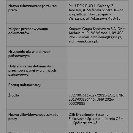
PHU DEK-BUD L. Galanty, Z.
Jańczuk, A. Stefański Spółka Jawna
w upadłości likwidacyjnej -
Warszawa, ul. Arkuszowa 45B/15
Krajowa Grupa Spożywcza S.A. Dział
Archiwum. Pl. W. Witosa 1, 09-408
Płock, e-mail: archiwum@kgssa.pl,
archiwum.kgssa.pl.
992700/611/627/2015-SAK; UNP:
2019-00836446; UNP 2026-
00039885
DSE Draexlmaier Systemy
Elektryczne Sp. z o.o. - Jelenia Góra,
ul. Spółdzielcza 45