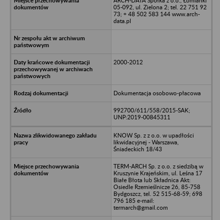
ARCH-DATA Spółka z o.o., Łomianki
05-092, ul. Zielona 2; tel. 22 751 92
73; + 48 502 583 144 www.arch-
data.pl
2000-2012
Dokumentacja osobowo-płacowa
992700/611/558/2015-SAK;
UNP:2019-00845311
KNOW Sp. z z o.o. w upadłości
likwidacyjnej - Warszawa,
Śniadeckich 18/43
TERM-ARCH Sp. z o.o. z siedzibą w
Kruszynie Krajeńskim, ul. Leśna 17
Białe Błota lub Składnica Akt:
Osiedle Rzemieślnicze 26, 85-758
Bydgoszcz, tel. 52 515-68-59; 698
796 185 e-mail:
termarch@gmail.com