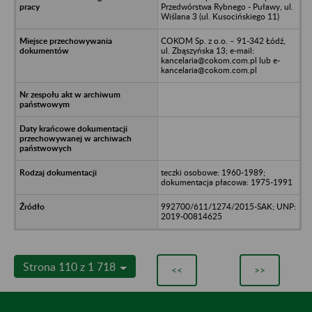
Przedwórstwa Rybnego - Puławy, ul.
Wiślana 3 (ul. Kusocińskiego 11)
COKOM Sp. z o.o. – 91-342 Łódź,
ul. Zbąszyńska 13; e-mail:
kancelaria@cokom.com.pl lub e-
kancelaria@cokom.com.pl
teczki osobowe: 1960-1989;
dokumentacja płacowa: 1975-1991
992700/611/1274/2015-SAK; UNP:
2019-00814625
Strona 110 z 1 718
<<
>>