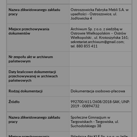
Ostroszowicka Fabryka Mebli S.A. w
upadłości - Ostroszowice, ul.
Jodłowicka 4
Archiwum Sp. z o.o. z siedzibą w
Ostrowie Wielkopolskim – Ostrów
Wielkopolski , ul. Krotoszyńska 161;
sekretariat.archiwum@gmail.com;
tel. 880 855 411
Dokumentacja osobowo-płacowa
992700/611/2608/2018-SAK; UNP:
2019 - 00894732
Społeczne Gimnazjum w
Targowiskach - Targowiska, ul.
Suchodolskiego 38
Składnica Akt KLE Sp. z o.o. w Jaśle,