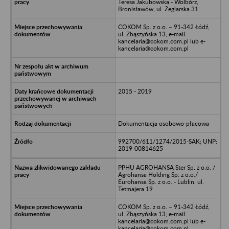
Teresa Jakubowska - Wolbórz,
Bronisławów, ul. Żeglarska 31
COKOM Sp. z o.o. – 91-342 Łódź,
ul. Zbąszyńska 13; e-mail:
kancelaria@cokom.com.pl lub e-
kancelaria@cokom.com.pl
2015 - 2019
Dokumentacja osobowo-płacowa
992700/611/1274/2015-SAK; UNP:
2019-00814625
PPHU AGROHANSA Ster Sp. z o.o. /
Agrohansa Holding Sp. z o.o./
Eurohansa Sp. z o.o. - Lublin, ul.
Tetmajera 19
COKOM Sp. z o.o. – 91-342 Łódź,
ul. Zbąszyńska 13; e-mail:
kancelaria@cokom.com.pl lub e-
kancelaria@cokom.com.pl