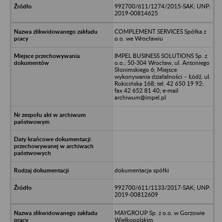
992700/611/1274/2015-SAK; UNP:
2019-00814625
COMPLEMENT SERVICES Spółka z
o.o. we Wrocławiu
IMPEL BUSINESS SOLUTIONS Sp. z
o.o.; 50-304 Wrocław, ul. Antoniego
Słonimskiego 6; Miejsce
wykonywania działalności – Łódź, ul.
Rokicińska 168; tel. 42 650 19 92;
fax 42 652 81 40; e-mail
archiwum@impel.pl
dokumentacja spółki
992700/611/1133/2017-SAK; UNP:
2019-00812609
MAYGROUP Sp. z o.o. w Gorzowie
Wielkopolskim