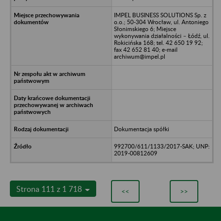
IMPEL BUSINESS SOLUTIONS Sp. z
o.o.; 50-304 Wrocław, ul. Antoniego
Słonimskiego 6; Miejsce
wykonywania działalności – Łódź, ul.
Rokicińska 168; tel. 42 650 19 92;
fax 42 652 81 40; e-mail
archiwum@impel.pl
Dokumentacja spółki
992700/611/1133/2017-SAK; UNP:
2019-00812609
Strona 111 z 1 718
<<
>>