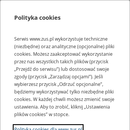
Polityka cookies
Szukaj
Menu
Serwis www.zus.pl wykorzystuje techniczne
(niezbędne) oraz analityczne (opcjonalne) pliki
Rejestry, ewidencje i archiwa
cookies. Możesz zaakceptować wykorzystanie
Baza zlikwidowanych lub
przez nas wszystkich takich plików (przycisk
„Przejdź do serwisu”) lub dostosować swoje
przekształconych zakładów pracy
zgody (przycisk „Zarządzaj opcjami”). Jeśli
wybierzesz przycisk „Odrzuć opcjonalne”,
Nazwa zakładu pracy:
będziemy wykorzystywać tylko niezbędne pliki
cookies. W każdej chwili możesz zmienić swoje
ustawienia. Aby to zrobić, kliknij „Ustawienia
plików cookies” w stopce.
SZUKAJ
Polityka cookies dla www.zus.pl