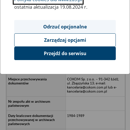
ostatnia aktualizacja 19.08.2024 r.
Wszystkie uwagi można przesyłać poprzez
formularz
Odrzuć opcjonalne
Zarządzaj opcjami
Ukryj wszystkie pozycje bazy
Przejdź do serwisu
Przedsiębiorstwo Zagraniczne
HANSEATIC - Lublin, ul. Tetmajera
22
COKOM Sp. z o.o. – 91-342 Łódź,
ul. Zbąszyńska 13; e-mail:
kancelaria@cokom.com.pl lub e-
kancelaria@cokom.com.pl
1984-1989