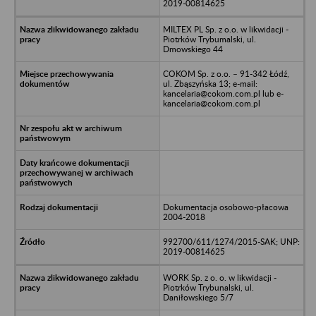
2019-00814625
MILTEX PL Sp. z o.o. w likwidacji -
Piotrków Trybumalski, ul.
Dmowskiego 44
COKOM Sp. z o.o. – 91-342 Łódź,
ul. Zbąszyńska 13; e-mail:
kancelaria@cokom.com.pl lub e-
kancelaria@cokom.com.pl
Dokumentacja osobowo-płacowa
2004-2018
992700/611/1274/2015-SAK; UNP:
2019-00814625
WORK Sp. z o. o. w likwidacji -
Piotrków Trybunalski, ul.
Daniłowskiego 5/7