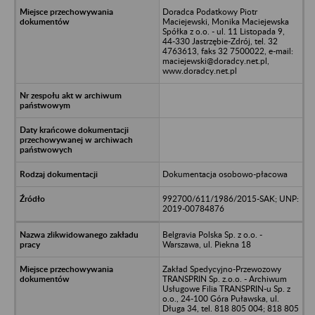
Doradca Podatkowy Piotr
Maciejewski, Monika Maciejewska
Spółka z o.o. - ul. 11 Listopada 9,
44-330 Jastrzębie-Zdrój, tel. 32
4763613, faks 32 7500022, e-mail:
maciejewski@doradcy.net.pl,
www.doradcy.net.pl
Dokumentacja osobowo-płacowa
992700/611/1986/2015-SAK; UNP:
2019-00784876
Belgravia Polska Sp. z o.o. -
Warszawa, ul. Piekna 18
Zakład Spedycyjno-Przewozowy
TRANSPRIN Sp. z.o.o. - Archiwum
Usługowe Filia TRANSPRIN-u Sp. z
o.o., 24-100 Góra Puławska, ul.
Długa 34, tel. 818 805 004; 818 805