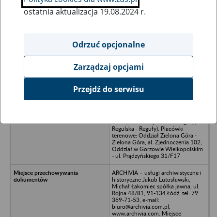
ostatnia aktualizacja 19.08.2024 r.
Wszystkie uwagi można przesyłać poprzez
formularz
Odrzuć opcjonalne
Zarządzaj opcjami
Ukryj wszystkie pozycje bazy
Przejdź do serwisu
R.TEC-HANSE POLSKA Sp. z o.o. -
Opacz-Kolonia, ul. Środkowa 18
(poprzednie nazwy: RTEC-Polska Sp.
z o.o., ul. S. Badycha 77 - Reguły, ul.
Regulska - Reguły). Placówki
terenowe: Oddział Zielona Góra -
Zielona Góra, al. Zjednoczenia 102;
Oddział w Gorzowie Wielkopolskim
- ul. Prądzyńskiego 31/F17
ARCHIVIA – usługi archiwistyczne i
historyczne Jakub Lutosławski,
Michał Łakomiec spółka jawna, ul.
Rojna 48/81, 91-134 Łódź, tel. 79
369-71-53, e-mail:
biuro@archivia.com.pl,
www.archivia.com. Miejsce