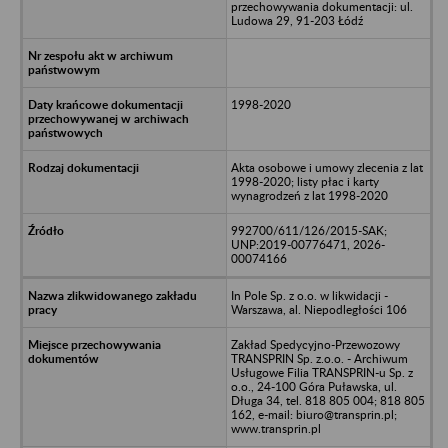
przechowywania dokumentacji: ul.
Ludowa 29, 91-203 Łódź
1998-2020
Akta osobowe i umowy zlecenia z lat
1998-2020; listy płac i karty
wynagrodzeń z lat 1998-2020
992700/611/126/2015-SAK;
UNP:2019-00776471, 2026-
00074166
In Pole Sp. z o.o. w likwidacji -
Warszawa, al. Niepodległości 106
Zakład Spedycyjno-Przewozowy
TRANSPRIN Sp. z.o.o. - Archiwum
Usługowe Filia TRANSPRIN-u Sp. z
o.o., 24-100 Góra Puławska, ul.
Długa 34, tel. 818 805 004; 818 805
162, e-mail: biuro@transprin.pl;
www.transprin.pl