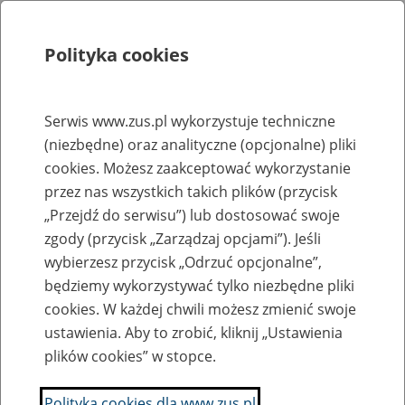
Polityka cookies
Szukaj
Menu
Serwis www.zus.pl wykorzystuje techniczne
(niezbędne) oraz analityczne (opcjonalne) pliki
Rejestry, ewidencje i archiwa
cookies. Możesz zaakceptować wykorzystanie
Baza zlikwidowanych lub
przez nas wszystkich takich plików (przycisk
„Przejdź do serwisu”) lub dostosować swoje
przekształconych zakładów pracy
zgody (przycisk „Zarządzaj opcjami”). Jeśli
wybierzesz przycisk „Odrzuć opcjonalne”,
Nazwa zakładu pracy:
będziemy wykorzystywać tylko niezbędne pliki
cookies. W każdej chwili możesz zmienić swoje
ustawienia. Aby to zrobić, kliknij „Ustawienia
plików cookies” w stopce.
SZUKAJ
Polityka cookies dla www.zus.pl