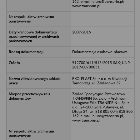
162, e-mail: biuro@transprin.pl;
www.transprin.pl
2007-2016
Dokumentacja osobowo-płacawa
992700/611/515/2015-SAK; UNP:
2019-00780851
EKO-PLAST Sp. z o.o. w likwidacji -
Tarnobrzeg, ul. Zakładowa 39
Zakład Spedycyjno-Przewozowy
TRANSPRIN Sp. z.o.o. - Archiwum
Usługowe Filia TRANSPRIN-u Sp. z
o.o., 24-100 Góra Puławska, ul.
Długa 34, tel. 818 805 004; 818 805
162, e-mail: biuro@transprin.pl;
www.transprin.pl