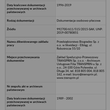
1996-2019
Dokumentacja osobowo-płacowa
992700/611/515/2015-SAK; UNP:
2019-00780851
Przedsiębiorstwo Biogradex Sp. z
o.o. w likwidacji - Elbląg, ul.
Robotnicza 55/10
Zakład Spedycyjno-Przewozowy
TRANSPRIN Sp. z.o.o. - Archiwum
Usługowe Filia TRANSPRIN-u Sp. z
o.o., 24-100 Góra Puławska, ul.
Długa 34, tel. 818 805 004; 818 805
162, e-mail: biuro@transprin.pl;
www.transprin.pl
1989 - 2002