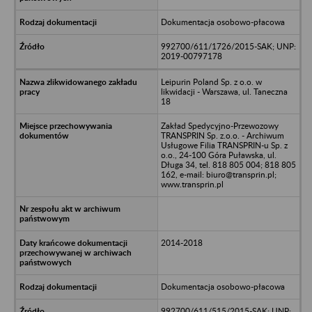
Dokumentacja osobowo-płacowa
992700/611/1726/2015-SAK; UNP:
2019-00797178
Leipurin Poland Sp. z o.o. w
likwidacji - Warszawa, ul. Taneczna
18
Zakład Spedycyjno-Przewozowy
TRANSPRIN Sp. z.o.o. - Archiwum
Usługowe Filia TRANSPRIN-u Sp. z
o.o., 24-100 Góra Puławska, ul.
Długa 34, tel. 818 805 004; 818 805
162, e-mail: biuro@transprin.pl;
www.transprin.pl
2014-2018
Dokumentacja osobowo-płacowa
992700/611/515/2015-SAK; UNP: