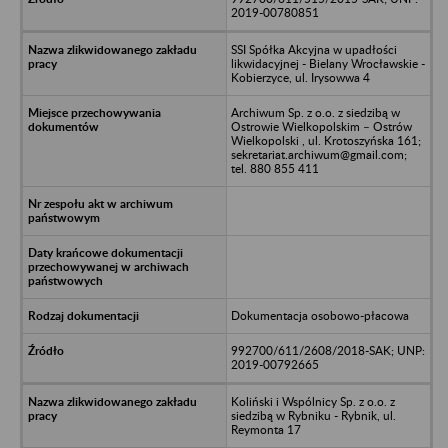
2019-00780851
SSI Spółka Akcyjna w upadłości
likwidacyjnej - Bielany Wrocławskie -
Kobierzyce, ul. Irysowwa 4
Archiwum Sp. z o.o. z siedzibą w
Ostrowie Wielkopolskim – Ostrów
Wielkopolski , ul. Krotoszyńska 161;
sekretariat.archiwum@gmail.com;
tel. 880 855 411
Dokumentacja osobowo-płacowa
992700/611/2608/2018-SAK; UNP:
2019-00792665
Koliński i Wspólnicy Sp. z o.o. z
siedzibą w Rybniku - Rybnik, ul.
Reymonta 17