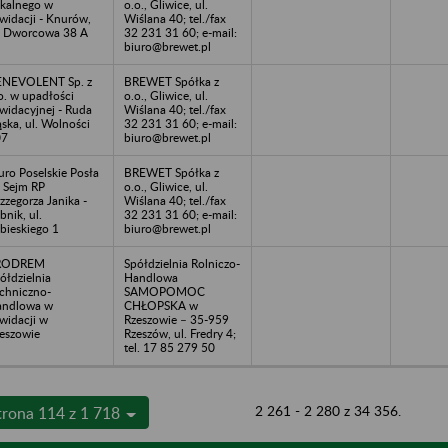
kalnego w
o.o., Gliwice, ul.
kwidacji - Knurów,
Wiślana 40; tel./fax
. Dworcowa 38 A
32 231 31 60; e-mail:
biuro@brewet.pl
ENEVOLENT Sp. z
BREWET Spółka z
o. w upadłości
o.o., Gliwice, ul.
kwidacyjnej - Ruda
Wiślana 40; tel./fax
ąska, ul. Wolności
32 231 31 60; e-mail:
07
biuro@brewet.pl
uro Poselskie Posła
BREWET Spółka z
 Sejm RP
o.o., Gliwice, ul.
zzegorza Janika -
Wiślana 40; tel./fax
bnik, ul.
32 231 31 60; e-mail:
bieskiego 1
biuro@brewet.pl
RODREM
Spółdzielnia Rolniczo-
ółdzielnia
Handlowa
chniczno-
SAMOPOMOC
andlowa w
CHŁOPSKA w
kwidacji w
Rzeszowie – 35-959
eszowie
Rzeszów, ul. Fredry 4;
tel. 17 85 279 50
2 261 - 2 280 z 34 356.
trona 114 z 1 718