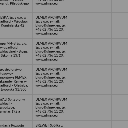
ra, ul. Piłsudskiego
www.ulmex.eu
7
ESKA Sp. z o.o. w
ULMEX ARCHIWUM
adłości - Wrocław,
Sp. z o.o. e-mail:
. Kominiarska 42
biuro@ulmex.eu, tel.
+48 62 736 11 20,
www.ulmex.eu
upa M-T-B Sp. z o.
ULMEX ARCHIWUM
 w upadłości
Sp. z o.o. e-mail:
kwidacyjnej - Brzeg,
biuro@ulmex.eu, tel.
. Szkolna 13/1
+48 62 736 11 20,
www.ulmex.eu
zedsiębiorstwo
ULMEX ARCHIWUM
ługowo-
Sp. z o.o. e-mail:
emontowe REMEX
biuro@ulmex.eu, tel.
eksander Remer w
+48 62 736 11 20,
adłości - Oleśnica,
www.ulmex.eu
. Lwowska 31/305
YALI Sp. z o.o. w
ULMEX ARCHIWUM
kwidacji -
Sp. z o.o. e-mail:
zygodzice,
biuro@ulmex.eu, tel.
arnylas 192 a
+48 62 736 11 20,
www.ulmex.eu
ndacja Rozwoju
BREWET Spółka z