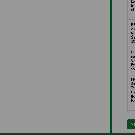
Lo
li
ul
B
o.
li
Śl
1
Bi
na
Gr
Ry
So
P
Sp
Te
H
li
Rz
S