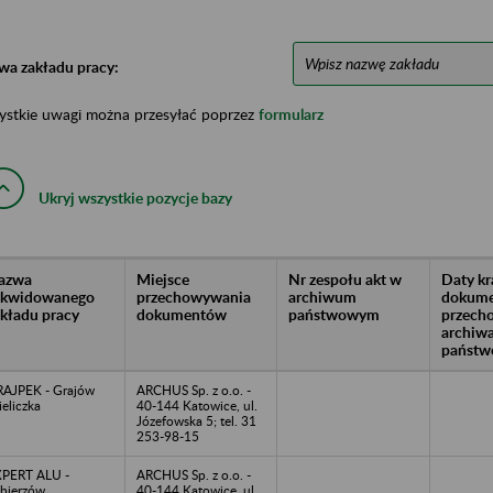
wa zakładu pracy:
ystkie uwagi można przesyłać poprzez
formularz
Ukryj wszystkie pozycje bazy
azwa
Miejsce
Nr zespołu akt w
Daty k
likwidowanego
przechowywania
archiwum
dokume
akładu pracy
dokumentów
państwowym
przech
archiw
państw
AJPEK - Grajów
ARCHUS Sp. z o.o. -
eliczka
40-144 Katowice, ul.
Józefowska 5; tel. 31
253-98-15
PERT ALU -
ARCHUS Sp. z o.o. -
bierzów
40-144 Katowice, ul.