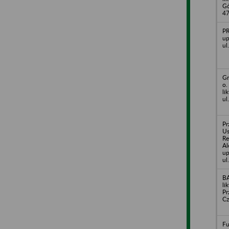
Gó
4
PR
up
ul
Gr
o.
li
ul
Pr
Us
R
Al
up
ul
BA
li
Pr
Cz
Fu