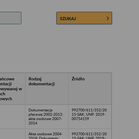
SZUKAJ
rańcowe
Rodzaj
Źródło
ntacji
dokumentacji
owywanej w
ach
owych
Dokumentacja
992700/611/352/20
płacowa 2002-2013;
15-SAK; UNP: 2019-
akta osobowe 2007-
00754159
2014
Akta osobowe 2004-
992700/611/352/20
2018; Dokumenty
15-SAK; UNP: 2019-