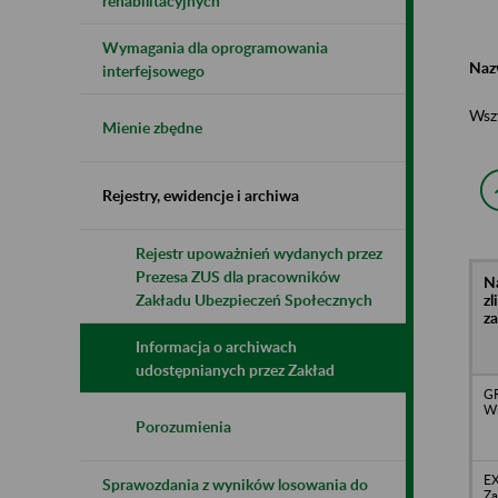
rehabilitacyjnych
Wymagania dla oprogramowania
Naz
interfejsowego
Wsz
Mienie zbędne
Rejestry, ewidencje i archiwa
Rejestr upoważnień wydanych przez
Prezesa ZUS dla pracowników
N
z
Zakładu Ubezpieczeń Społecznych
z
Informacja o archiwach
udostępnianych przez Zakład
GR
Wi
Porozumienia
EX
Sprawozdania z wyników losowania do
Za