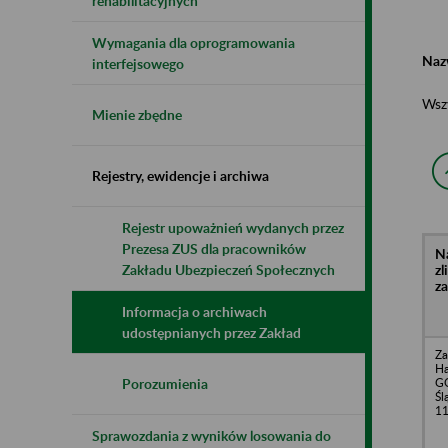
rehabilitacyjnych
Wymagania dla oprogramowania
Naz
interfejsowego
Wsz
Mienie zbędne
Rejestry, ewidencje i archiwa
Rejestr upoważnień wydanych przez
Prezesa ZUS dla pracowników
N
z
Zakładu Ubezpieczeń Społecznych
z
Informacja o archiwach
udostępnianych przez Zakład
Za
H
GO
Porozumienia
Śl
1
Sprawozdania z wyników losowania do