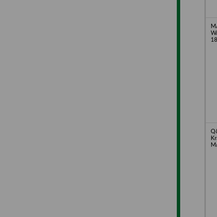
MA
Wa
1
Q&
Kr
Ma