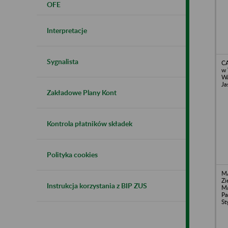
OFE
Interpretacje
Sygnalista
CA
w 
Wa
Ja
Zakładowe Plany Kont
Kontrola płatników składek
Polityka cookies
MA
Zi
Instrukcja korzystania z BIP ZUS
Ma
Pa
St