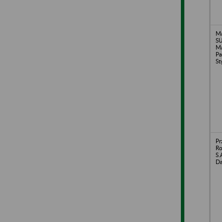
Ma
SU
Ma
Pa
St
Pr
Ro
S.
Da