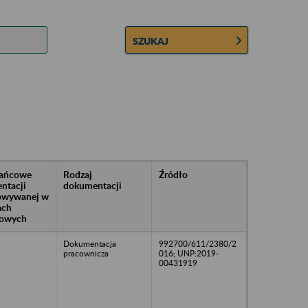
SZUKAJ
rańcowe
Rodzaj
Źródło
ntacji
dokumentacji
owywanej w
ach
owych
Dokumentacja
992700/611/2380/2
pracownicza
016; UNP:2019-
00431919