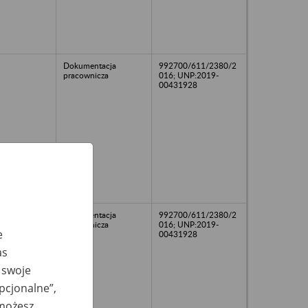
Dokumentacja
992700/611/2380/2
pracownicza
016; UNP:2019-
00431928
Dokumentacja
992700/611/2380/2
pracownicza
016; UNP:2019-
e
00431928
as
 swoje
opcjonalne”,
 możesz