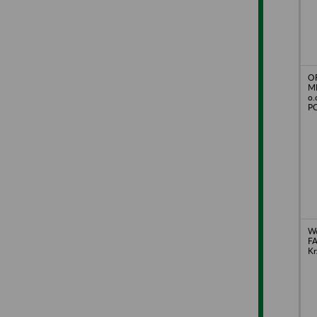
O
M
o.
PC
Wo
FA
Kr