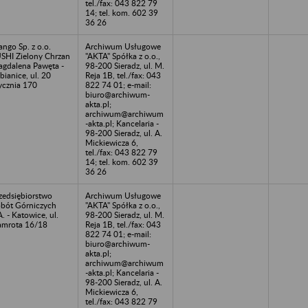
tel./fax: 043 822 79
14; tel. kom. 602 39
36 26
ngo Sp. z o.o.
Archiwum Usługowe
SHI Zielony Chrzan
"AKTA" Spółka z o.o.,
gdalena Pawęta -
98-200 Sieradz, ul. M.
bianice, ul. 20
Reja 1B, tel./fax: 043
ycznia 170
822 74 01; e-mail:
biuro@archiwum-
akta.pl;
archiwum@archiwum
-akta.pl; Kancelaria -
98-200 Sieradz, ul. A.
Mickiewicza 6,
tel./fax: 043 822 79
14; tel. kom. 602 39
36 26
zedsiębiorstwo
Archiwum Usługowe
bót Górniczych
"AKTA" Spółka z o.o.,
A. - Katowice, ul.
98-200 Sieradz, ul. M.
mrota 16/18
Reja 1B, tel./fax: 043
822 74 01; e-mail:
biuro@archiwum-
akta.pl;
archiwum@archiwum
-akta.pl; Kancelaria -
98-200 Sieradz, ul. A.
Mickiewicza 6,
tel./fax: 043 822 79