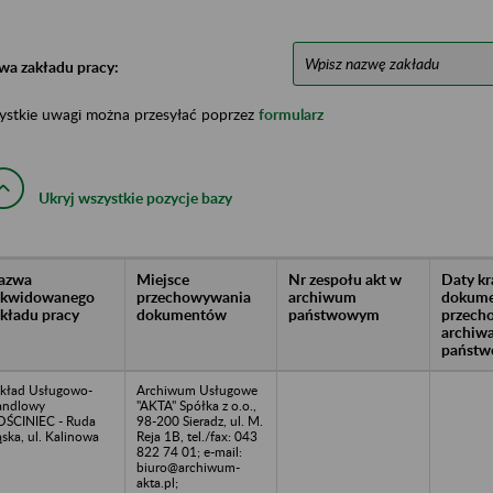
wa zakładu pracy:
ystkie uwagi można przesyłać poprzez
formularz
Ukryj wszystkie pozycje bazy
azwa
Miejsce
Nr zespołu akt w
Daty k
likwidowanego
przechowywania
archiwum
dokume
akładu pracy
dokumentów
państwowym
przech
archiw
państw
kład Usługowo-
Archiwum Usługowe
andlowy
"AKTA" Spółka z o.o.,
ŚCINIEC - Ruda
98-200 Sieradz, ul. M.
ąska, ul. Kalinowa
Reja 1B, tel./fax: 043
1
822 74 01; e-mail:
biuro@archiwum-
akta.pl;