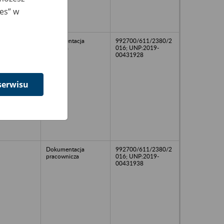
ies” w
Dokumentacja
992700/611/2380/2
płacowa
016; UNP:2019-
00431928
serwisu
Dokumentacja
992700/611/2380/2
pracownicza
016; UNP:2019-
00431938