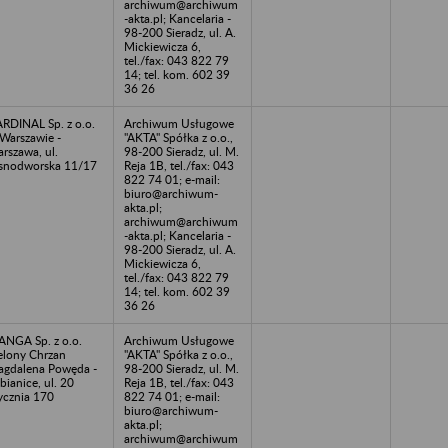
archiwum@archiwum
-akta.pl; Kancelaria -
98-200 Sieradz, ul. A.
Mickiewicza 6,
tel./fax: 043 822 79
14; tel. kom. 602 39
36 26
RDINAL Sp. z o.o.
Archiwum Usługowe
Warszawie -
"AKTA" Spółka z o.o.,
rszawa, ul.
98-200 Sieradz, ul. M.
snodworska 11/17
Reja 1B, tel./fax: 043
822 74 01; e-mail:
biuro@archiwum-
akta.pl;
archiwum@archiwum
-akta.pl; Kancelaria -
98-200 Sieradz, ul. A.
Mickiewicza 6,
tel./fax: 043 822 79
14; tel. kom. 602 39
36 26
NGA Sp. z o.o.
Archiwum Usługowe
elony Chrzan
"AKTA" Spółka z o.o.,
gdalena Powęda -
98-200 Sieradz, ul. M.
bianice, ul. 20
Reja 1B, tel./fax: 043
ycznia 170
822 74 01; e-mail:
biuro@archiwum-
akta.pl;
archiwum@archiwum