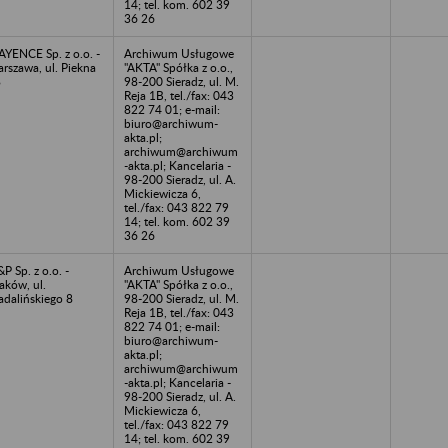
14; tel. kom. 602 39
36 26
YENCE Sp. z o.o. -
Archiwum Usługowe
rszawa, ul. Piekna
"AKTA" Spółka z o.o.,
8
98-200 Sieradz, ul. M.
Reja 1B, tel./fax: 043
822 74 01; e-mail:
biuro@archiwum-
akta.pl;
archiwum@archiwum
-akta.pl; Kancelaria -
98-200 Sieradz, ul. A.
Mickiewicza 6,
tel./fax: 043 822 79
14; tel. kom. 602 39
36 26
P Sp. z o.o. -
Archiwum Usługowe
aków, ul.
"AKTA" Spółka z o.o.,
dalińskiego 8
98-200 Sieradz, ul. M.
Reja 1B, tel./fax: 043
822 74 01; e-mail:
biuro@archiwum-
akta.pl;
archiwum@archiwum
-akta.pl; Kancelaria -
98-200 Sieradz, ul. A.
Mickiewicza 6,
tel./fax: 043 822 79
14; tel. kom. 602 39