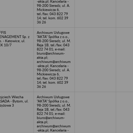
-akta.pl; Kancelaria -
98-200 Sieradz, ul. A.
Mickiewicza 6,
tel./fax: 043 822 79
14; tel. kom. 602 39
36 26
FFIS
Archiwum Usługowe
ENAGEMENT Sp. z
"AKTA" Spółka z o.o.,
o. - Katowice, ul.
98-200 Sieradz, ul. M.
K 10/7
Reja 1B, tel./fax: 043
822 74 01; e-mail:
biuro@archiwum-
akta.pl;
archiwum@archiwum
-akta.pl; Kancelaria -
98-200 Sieradz, ul. A.
Mickiewicza 6,
tel./fax: 043 822 79
14; tel. kom. 602 39
36 26
jciech Wiecha
Archiwum Usługowe
SADA - Bytom, ul.
"AKTA" Spółka z o.o.,
zyżowa 3
98-200 Sieradz, ul. M.
Reja 1B, tel./fax: 043
822 74 01; e-mail:
biuro@archiwum-
akta.pl;
archiwum@archiwum
-akta.pl; Kancelaria -