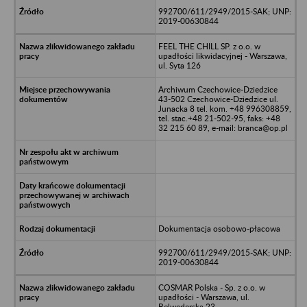
992700/611/2949/2015-SAK; UNP:
2019-00630844
FEEL THE CHILL SP. z o.o. w
upadłości likwidacyjnej - Warszawa,
ul. Syta 126
Archiwum Czechowice-Dziedzice
43-502 Czechowice-Dziedzice ul.
Junacka 8 tel. kom. +48 996308859,
tel. stac.+48 21-502-95, faks: +48
32 215 60 89, e-mail: branca@op.pl
Dokumentacja osobowo-płacowa
992700/611/2949/2015-SAK; UNP:
2019-00630844
COSMAR Polska - Sp. z o.o. w
upadłości - Warszawa, ul.
Belwederska 23