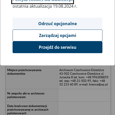
ostatnia aktualizacja 19.08.2024 r.
Wszystkie uwagi można przesyłać poprzez
formularz
Odrzuć opcjonalne
Zarządzaj opcjami
Ukryj wszystkie pozycje bazy
Przejdź do serwisu
CCP PL Sp. z o.o. w upadłości
likwidacyjnej - Warszawa, ul.
Marynarska 11
Archiwum Czechowice-Dziedzice
43-502 Czechowice-Dziedzice ul.
Junacka 8 tel. kom. +48 996308859,
tel. stac.+48 21-502-95, faks: +48
32 215 60 89, e-mail: branca@op.pl