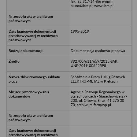
fax. 32 317-14-86; e-mail:
biuro@ibra.pl; www.ibra.pl
1995-2019
Dokumentacja osobowo-płacowa
992700/611/659/2015-SAK;
UNP:2019-00622598
Spółdzielnia Pracy Usług Różnych
ELEKTRO-METAL w Kielcach
Agencja Rozwoju Regionalnego w
Starachowicach - Starachowice 27-
200, ul. Główna 8; tel. 41 275 30
70; archiwum.farr@wp.pl