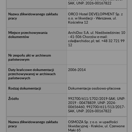
SAK, UNP: 2026-00167822
ORCO Hotel DEVELOPMENT Sp. z
o.o. w likwidacji - Warszawa, ul.
Kościelna 12
ArchiDoc S.A. ul. Niedźwiedziniec 10
- 41-506 Chorzów e-mail:
cda@archidoc.pl; tel. +48 32 721 99
12
2006-2014
Dokumentacja osobowo-płacowa
992700/611/1702/2019-SAK; UNP:
2019 - 00478839, UNP: 2024-
00656460, 992700/611/513/2017-
SAK, UNP: 2026-00167822
OSMOZA Sp. z o.o. w upadłości
likwidacyjnej - Kraków, ul. Czerwone
Maki 65