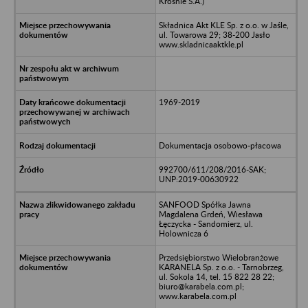
Krośnie S.A.)
Składnica Akt KLE Sp. z o.o. w Jaśle,
ul. Towarowa 29; 38-200 Jasło
www.skladnicaaktkle.pl
1969-2019
Dokumentacja osobowo-płacowa
992700/611/208/2016-SAK;
UNP:2019-00630922
SANFOOD Spółka Jawna
Magdalena Grdeń, Wiesława
Łęczycka - Sandomierz, ul.
Holownicza 6
Przedsiębiorstwo Wielobranżowe
KARANELA Sp. z o.o. - Tarnobrzeg,
ul. Sokola 14, tel. 15 822 28 22;
biuro@karabela.com.pl;
www.karabela.com.pl