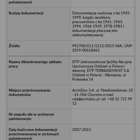
Dokumentacja osobowa z lat 1945-
1999; książki zarobków
pracowników z lat 1961, 1963,
1994, 1966-1969; 1978-1983 (
dokumentacja płacowa jest
zdekompletowana)
992700/611/1213/2015-SAK; UNP:
2019-00618462
DTP Jednoosobowa Spółka Akcyjna
Uproszczona Oddział w Polsce (
dawniej: DTP TERRASSEMENT S.A.
Oddział w Polsce) - Warszawa, ul
Puławska 14
ArchiDoc S.A. ul. Niedźwiedziniec 10
- 41-506 Chorzów e-mail:
cda@archidoc.pl; tel. +48 32 721 99
12
2007-2013