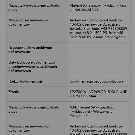
Alutech Sp. z o.o. w likwidacji - Kęty,
ul. Kościuszki 111
Archiwum Czechowice-Dziedzice
43-502 Czechowice-Dziedzice ul.
Junacka 8 tel. kom. +48 996308859,
tel. stac.+48 21-502-95, faks: +48
32 215 60 89, e-mail: branca@op.pl
Dokumentacja osobowo-płacowa
992700/611/2949/2015-SAK; UNP:
2019-00630844
A.PL Internet SA w upadłości
likwidacyjnej - Warszawa, ul.
Postęppu 6
Archiwum Czechowice-Dziedzice
43-502 Czechowice-Dziedzice ul.
Junacka 8 tel. kom. +48 996308859,