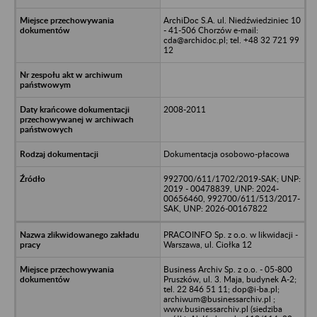
ArchiDoc S.A. ul. Niedźwiedziniec 10
- 41-506 Chorzów e-mail:
cda@archidoc.pl; tel. +48 32 721 99
12
2008-2011
Dokumentacja osobowo-płacowa
992700/611/1702/2019-SAK; UNP:
2019 - 00478839, UNP: 2024-
00656460, 992700/611/513/2017-
SAK, UNP: 2026-00167822
PRACOINFO Sp. z o.o. w likwidacji -
Warszawa, ul. Ciołka 12
Business Archiv Sp. z o.o. - 05-800
Pruszków, ul. 3. Maja, budynek A-2;
tel. 22 846 51 11; dop@i-ba.pl;
archiwum@businessarchiv.pl ;
www.businessarchiv.pl (siedziba