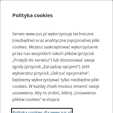
Polityka cookies
Szukaj
Menu
Serwis www.zus.pl wykorzystuje techniczne
(niezbędne) oraz analityczne (opcjonalne) pliki
Rejestry, ewidencje i archiwa
cookies. Możesz zaakceptować wykorzystanie
Baza zlikwidowanych lub
przez nas wszystkich takich plików (przycisk
„Przejdź do serwisu”) lub dostosować swoje
przekształconych zakładów pracy
zgody (przycisk „Zarządzaj opcjami”). Jeśli
wybierzesz przycisk „Odrzuć opcjonalne”,
Nazwa zakładu pracy:
będziemy wykorzystywać tylko niezbędne pliki
cookies. W każdej chwili możesz zmienić swoje
ustawienia. Aby to zrobić, kliknij „Ustawienia
plików cookies” w stopce.
SZUKAJ
Polityka cookies dla www.zus.pl