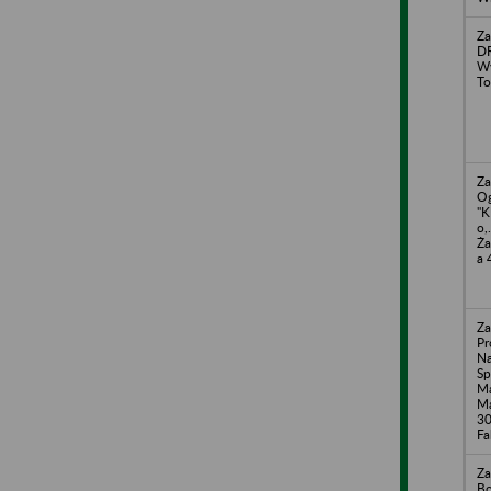
Za
DR
Wy
To
Za
O
"K
o,
Ża
a 
Za
Pr
N
Sp
Ma
Ma
30
Fa
Za
Bo