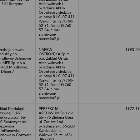
-141 Szczytno
Archiwalnych i
Składnica Akt w
Ostrołęce z siedzibą
w: Ławy 81 C, 07-411
Rzekuń, tel. (29) 760-
52-91, fax: (29) 760-
57-34, e-mail:
archiwum-
narew@o2.pl
zedsiębiorstwo
NAREW–
1993-20
odukcyjno-
OSTROŁĘKA Sp. z
andlowo-Usługowe
o.o. Zakład Usług
IMER Sp. z o.o.,
Archiwalnych i
-413 Miastkowo,
Składnica Akt w
. Długa 7
Ostrołęce z siedzibą
w: Ławy 81 C, 07-411
Rzekuń, tel. (29) 760-
52-91, fax: (29) 760-
57-34, e-mail:
archiwum-
narew@o2.pl
kład Produkcji
PERFEKCJA
1972-19
zewnej "LAS"
ARCHIWUM Sp.z o.o.
ółka z o.o./n66-
65-775 Zielona Góra
0 Skwierzyna/nul.
ul. Zacisze 16A,
rzowska
Składnica akt: 66-200
/nPlacówka
Świebodzin, ul.
renowa w Gorzowie
Wałowa 26, tel. (68)
kp.
38-22-115