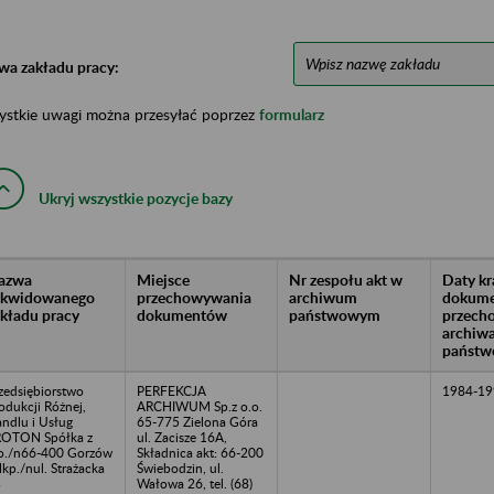
wa zakładu pracy:
ystkie uwagi można przesyłać poprzez
formularz
Ukryj wszystkie pozycje bazy
azwa
Miejsce
Nr zespołu akt w
Daty k
likwidowanego
przechowywania
archiwum
dokume
akładu pracy
dokumentów
państwowym
przech
archiw
państw
zedsiębiorstwo
PERFEKCJA
1984-19
odukcji Różnej,
ARCHIWUM Sp.z o.o.
ndlu i Usług
65-775 Zielona Góra
OTON Spółka z
ul. Zacisze 16A,
o./n66-400 Gorzów
Składnica akt: 66-200
kp./nul. Strażacka
Świebodzin, ul.
3
Wałowa 26, tel. (68)