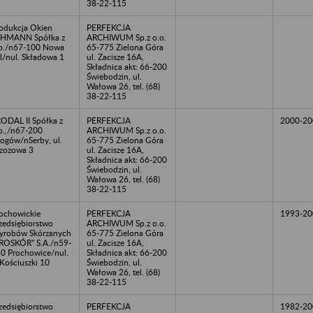
38-22-115
odukcja Okien
PERFEKCJA
EHMANN Spółka z
ARCHIWUM Sp.z o.o.
o./n67-100 Nowa
65-775 Zielona Góra
l/nul. Składowa 1
ul. Zacisze 16A,
Składnica akt: 66-200
Świebodzin, ul.
Wałowa 26, tel. (68)
38-22-115
ODAL II Spółka z
PERFEKCJA
2000-20
o.,/n67-200
ARCHIWUM Sp.z o.o.
ogów/nSerby, ul.
65-775 Zielona Góra
zozowa 3
ul. Zacisze 16A,
Składnica akt: 66-200
Świebodzin, ul.
Wałowa 26, tel. (68)
38-22-115
ochowickie
PERFEKCJA
1993-20
zedsiębiorstwo
ARCHIWUM Sp.z o.o.
robów Skórzanych
65-775 Zielona Góra
ROSKÓR" S.A./n59-
ul. Zacisze 16A,
0 Prochowice/nul.
Składnica akt: 66-200
 Kościuszki 10
Świebodzin, ul.
Wałowa 26, tel. (68)
38-22-115
zedsiębiorstwo
PERFEKCJA
1982-20