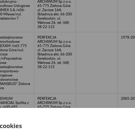
odukcyjno-
ARCHIWUM Sp.z o.o.
andlowo-Usługowe
65-775 Zielona Góra
IMEX S.A./n06-
ul. Zacisze 16A,
0 Mława/nul.
Składnica akt: 66-200
stalatorów 7
Świebodzin, ul.
Wałowa 26, tel. (68)
38-22-115
zedsiębiorstwo
PERFEKCJA
1978-20
amochodowe
ARCHIWUM Sp.z o.o.
REXAM /n65-775
65-775 Zielona Góra
elona Góra/nul.
ul. Zacisze 16A,
cisze
Składnica akt: 66-200
/nPoprzednia
Świebodzin, ul.
zwa:
Wałowa 26, tel. (68)
zedsiębiorstwo
38-22-115
ansportowo-
rzętowe
udownictwa
RANSBUD" Zielona
ra
REMIUM
PERFEKCJA
2005-20
NANCIAL Spółka z
ARCHIWUM Sp.z o.o.
o./n00-695
65-775 Zielona Góra
rszawa, /nul.
ul. Zacisze 16A,
wogrodzka 50 lok.
Składnica akt: 66-200
15
Świebodzin, ul.
Wałowa 26, tel. (68)
 cookies
38-22-115