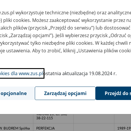
RAKTYKA
PERFEKCJA
TOMATOLOGICZN
ARCHIWUM Sp.z o.o.,
Małgorzata Grela,
65-775 Zielona Góra,
zus.pl wykorzystuje techniczne (niezbędne) oraz analityczn
-219 Tuplice, ul.
ul. Zacisze 16A,
) pliki cookies. Możesz zaakceptować wykorzystanie przez n
grodowa 1
Składnica akt: 66-200
Świebodzin, ul.
takich plików (przycisk „Przejdź do serwisu”) lub dostosować
Wałowa 26, tel. (68)
38-22-115
cisk „Zarządzaj opcjami”). Jeśli wybierzesz przycisk „Odrzuć 
korzystywać tylko niezbędne pliki cookies. W każdej chwili
wszechna
PERFEKCJA
ółdzielnia
ARCHIWUM Sp.z o.o.
je ustawienia. Aby to zrobić, kliknij „Ustawienia plików cook
pożywców
65-775 Zielona Góra
ETAL"/n66-400
ul. Zacisze 16A,
orzów
Składnica akt: 66-200
kp./nWełniany
Świebodzin, ul.
nek
Wałowa 26, tel. (68)
3/nPoprzednia
38-22-115
okies dla www.zus.pl
ostatnia aktualizacja 19.08.2024 r.
zwa: PSS i WSS
połem
aństwowe
PERFEKCJA
 opcjonalne
Zarządzaj opcjami
Przejdź do 
zedsiębiorstwo
ARCHIWUM Sp.z o.o.
lno-
65-775 Zielona Góra
andlowe/n66-340
ul. Zacisze 16A,
zytoczna
Składnica akt: 66-200
Świebodzin, ul.
Wałowa 26, tel. (68)
38-22-115
W. BUDREM Spółka
PERFEKCJA
1989-19