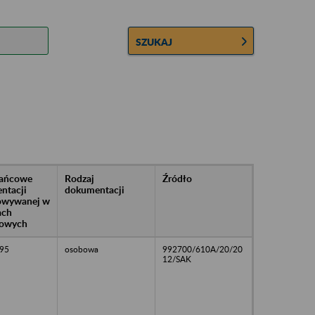
SZUKAJ
rańcowe
Rodzaj
Źródło
ntacji
dokumentacji
owywanej w
ach
owych
95
osobowa
992700/610A/20/20
12/SAK