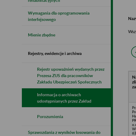
rehabilitacyjnych
Wymagania dla oprogramowania
Naz
interfejsowego
Wsz
Mienie zbędne
Rejestry, ewidencje i archiwa
Rejestr upoważnień wydanych przez
Prezesa ZUS dla pracowników
N
z
Zakładu Ubezpieczeń Społecznych
z
Informacja o archiwach
udostępnianych przez Zakład
Pr
Pr
Ha
Porozumienia
PR
o.
Wl
Sprawozdania z wyników losowania do
6