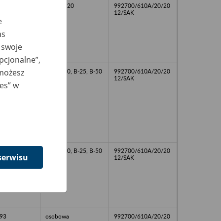
B-5, B-120
992700/610A/20/20
12/SAK
e
as
 swoje
opcjonalne”,
 możesz
B-5, B-10, B-25, B-50
992700/610A/20/20
12/SAK
ies” w
B-5, B-10, B-25, B-50
992700/610A/20/20
serwisu
12/SAK
93
osobowa
992700/610A/20/20