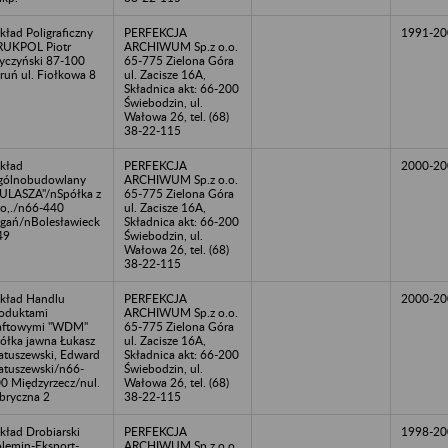
kład Poligraficzny
PERFEKCJA
1991-20
UKPOL Piotr
ARCHIWUM Sp.z o.o.
czyński 87-100
65-775 Zielona Góra
ruń ul. Fiołkowa 8
ul. Zacisze 16A,
Składnica akt: 66-200
Świebodzin, ul.
Wałowa 26, tel. (68)
38-22-115
kład
PERFEKCJA
2000-20
gólnobudowlany
ARCHIWUM Sp.z o.o.
ULASZA"/nSpółka z
65-775 Zielona Góra
.o,./n66-440
ul. Zacisze 16A,
gań/nBolesławieck
Składnica akt: 66-200
49
Świebodzin, ul.
Wałowa 26, tel. (68)
38-22-115
kład Handlu
PERFEKCJA
2000-20
oduktami
ARCHIWUM Sp.z o.o.
aftowymi "WDM"
65-775 Zielona Góra
ółka jawna Łukasz
ul. Zacisze 16A,
tuszewski, Edward
Składnica akt: 66-200
tuszewski/n66-
Świebodzin, ul.
0 Międzyrzecz/nul.
Wałowa 26, tel. (68)
bryczna 2
38-22-115
kład Drobiarski
PERFEKCJA
1998-20
lemin-Eksport-
ARCHIWUM Sp.z o.o.