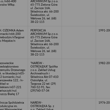
o.o./n66-400
ARCHIWUM Sp.z o.o.
rzów Wlkp.
65-775 Zielona Góra
ul. Zacisze 16A,
Składnica akt: 66-200
Świebodzin, ul.
Wałowa 26, tel. (68)
38-22-115
H. CIŻEMKA Adam
PERFEKCJA
1991-20
rnacki/n66-200
ARCHIWUM Sp.z o.o.
iebodzin/nTargowi
65-775 Zielona Góra
o Miejskie/n
ul. Zacisze 16A,
Składnica akt: 66-200
Świebodzin, ul.
Wałowa 26, tel. (68)
38-22-115
zowieckie
"NAREW -
1982-20
zedsiębiorstwo
OSTROŁĘKA" Spółka
zemysłu Drzewnego
z o.o. Zakład Usług
A. w likwidacji/n05-
Archiwalnych i
2 Łomianki,/nul.
Składnica Akt 07-410
rszawska 122, /n-
Ostrołęka, ul.
kład w
Targowa 22 tel: (29)
lekiem/n07-221
760-52-91, fax:
ańszczyk/nul.
(29)760-57-34
szczy Białej 17
lnicza Spółdzielnia
NAREW–
1976-20
odukcyjna im.
OSTROŁĘKA Sp. z
emi Mazowieckiej,
o.o. Zakład Usług