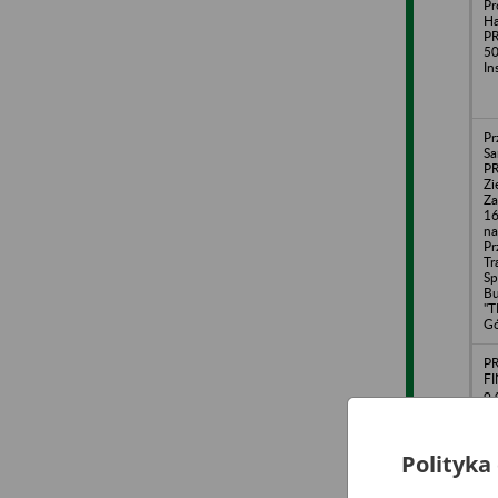
Pr
H
PR
50
In
Pr
S
P
Zi
Za
16
na
Pr
Tr
Sp
B
"T
Gó
P
FI
o.
Wa
No
5
Polityka