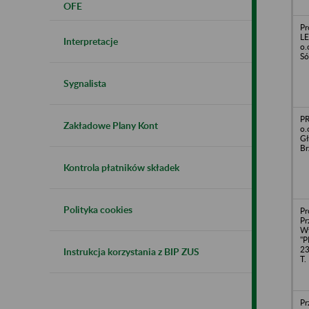
OFE
Pr
L
Interpretacje
o.
Só
Sygnalista
PR
Zakładowe Plany Kont
o.
Gł
Br
Kontrola płatników składek
Polityka cookies
Pr
Pr
Wy
"P
23
Instrukcja korzystania z BIP ZUS
T.
Pr