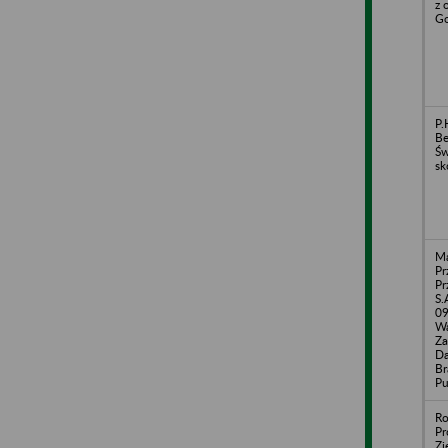
z 
Go
P.
Be
Św
sk
Ma
Pr
Pr
S.
09
Wa
Za
Da
Br
Pu
Ro
Pr
Zi