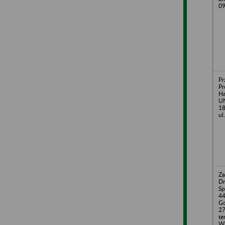
09
Pr
Pr
H
UN
18
ul
Za
Dr
Sp
44
Go
27
te
Wl