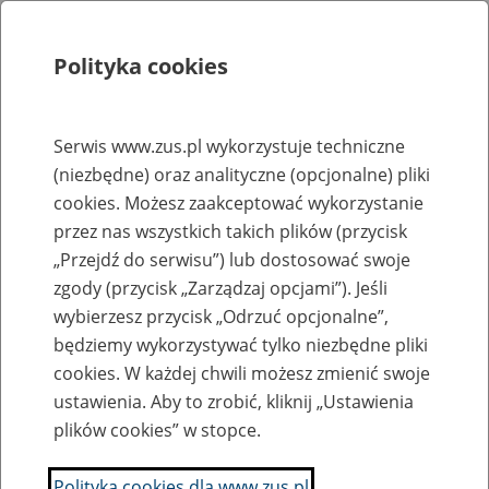
Polityka cookies
Szukaj
Menu
Serwis www.zus.pl wykorzystuje techniczne
(niezbędne) oraz analityczne (opcjonalne) pliki
Rejestry, ewidencje i archiwa
cookies. Możesz zaakceptować wykorzystanie
Baza zlikwidowanych lub
przez nas wszystkich takich plików (przycisk
„Przejdź do serwisu”) lub dostosować swoje
przekształconych zakładów pracy
zgody (przycisk „Zarządzaj opcjami”). Jeśli
wybierzesz przycisk „Odrzuć opcjonalne”,
Nazwa zakładu pracy:
będziemy wykorzystywać tylko niezbędne pliki
cookies. W każdej chwili możesz zmienić swoje
ustawienia. Aby to zrobić, kliknij „Ustawienia
plików cookies” w stopce.
SZUKAJ
Polityka cookies dla www.zus.pl