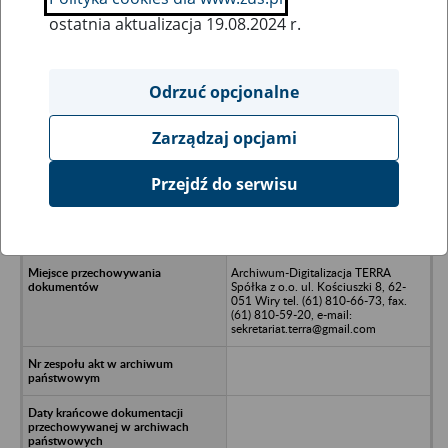
ostatnia aktualizacja 19.08.2024 r.
Wszystkie uwagi można przesyłać poprzez
formularz
Odrzuć opcjonalne
Zarządzaj opcjami
Ukryj wszystkie pozycje bazy
Przejdź do serwisu
Elbląskie Stowarzyszenie Rozwoju
Szkolnictwa Wyższego/n82-300
Elbląg, ul. Wodna 1
Archiwum-Digitalizacja TERRA
Spółka z o.o. ul. Kościuszki 8, 62-
051 Wiry tel. (61) 810-66-73, fax.
(61) 810-59-20, e-mail:
sekretariat.terra@gmail.com