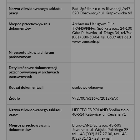
Radi Spółka z o.o. w likwidacji,/n47-
320 Obrowiec,/nul. Krapkowicka 63
Archiwum Usługowe Filia
TRANSPRIN-u, Spółka z o.o., 24-100
Góra Puławska, ul. Długa 34, tel/fax:
(081) 880-50-04, tel: 0609 481 613
www.transprin.pl
osobowo-płacowa
992700/6116/6/2012/SAK
LIFESTYLES POLAND Spółka z o.o. -
40-514 Katowice, ul. Ceglana 71
Biuro-LAND Sp. z o.o. 43-603
Jaworzno, ul. Wojska Polskiego 2F;
tel. +48 (032) 317 27 00; fax +48
(032) 317 27 28 ; e-mail: