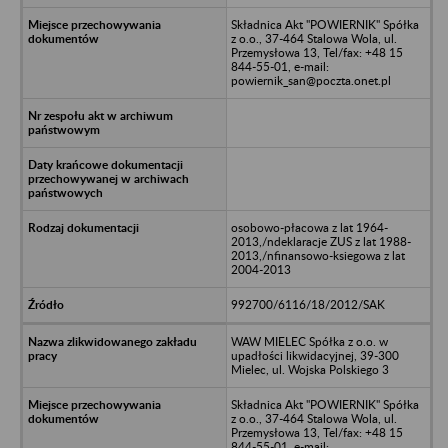
Składnica Akt "POWIERNIK" Spółka
z o.o., 37-464 Stalowa Wola, ul.
Przemysłowa 13, Tel/fax: +48 15
844-55-01, e-mail:
powiernik_san@poczta.onet.pl
osobowo-płacowa z lat 1964-
2013,/ndeklaracje ZUS z lat 1988-
2013,/nfinansowo-ksiegowa z lat
2004-2013
992700/6116/18/2012/SAK
WAW MIELEC Spółka z o.o. w
upadłości likwidacyjnej, 39-300
Mielec, ul. Wojska Polskiego 3
Składnica Akt "POWIERNIK" Spółka
z o.o., 37-464 Stalowa Wola, ul.
Przemysłowa 13, Tel/fax: +48 15
844-55-01, e-mail: