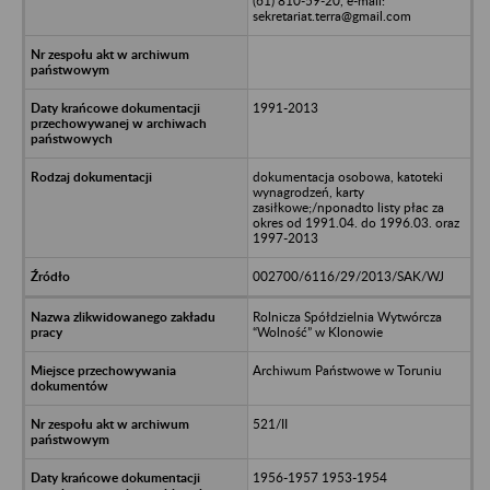
(61) 810-59-20, e-mail:
sekretariat.terra@gmail.com
1991-2013
dokumentacja osobowa, katoteki
wynagrodzeń, karty
zasiłkowe;/nponadto listy płac za
okres od 1991.04. do 1996.03. oraz
1997-2013
002700/6116/29/2013/SAK/WJ
Rolnicza Spółdzielnia Wytwórcza
“Wolność” w Klonowie
Archiwum Państwowe w Toruniu
521/II
1956-1957 1953-1954