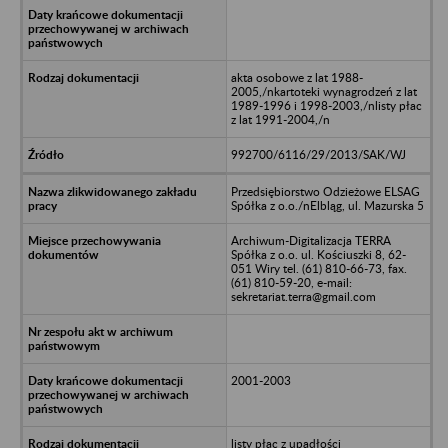
akta osobowe z lat 1988-
2005,/nkartoteki wynagrodzeń z lat
1989-1996 i 1998-2003,/nlisty płac
z lat 1991-2004,/n
992700/6116/29/2013/SAK/WJ
Przedsiębiorstwo Odzieżowe ELSAG
Spółka z o.o./nElbląg, ul. Mazurska 5
Archiwum-Digitalizacja TERRA
Spółka z o.o. ul. Kościuszki 8, 62-
051 Wiry tel. (61) 810-66-73, fax.
(61) 810-59-20, e-mail:
sekretariat.terra@gmail.com
2001-2003
listy płac z upadłości