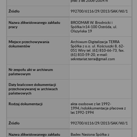
płac z lat 2006-2009/n
992700/6116/29/2013/SAK/WJ/1
BRODMAR W. Brodnicki i
Spółka/n14-100 Ostróda, ul.
Olszyńska 19
Archiwum-Digitalizacja TERRA
Spółka z o.o. ul. Kościuszki 8, 62-
051 Wiry tel. (61) 810-66-73, fax.
(61) 810-59-20, e-mail:
sekretariat.terra@gmail.com
akta osobowe z lat 1992-
1994,/ndokkumentacja płacowa z
lat 1992-1994
992700/6116/29/2013/SAK/WJ/1
Badex Nasiona Spółka z