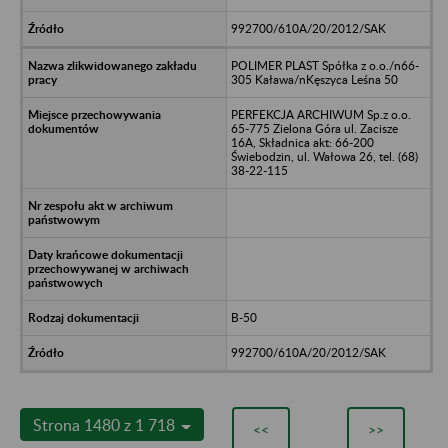
992700/610A/20/2012/SAK
POLIMER PLAST Spółka z o.o./n66-
305 Kaława/nKęszyca Leśna 50
PERFEKCJA ARCHIWUM Sp.z o.o.
65-775 Zielona Góra ul. Zacisze
16A, Składnica akt: 66-200
Świebodzin, ul. Wałowa 26, tel. (68)
38-22-115
B-50
992700/610A/20/2012/SAK
Strona 1480 z 1 718
<<
>>