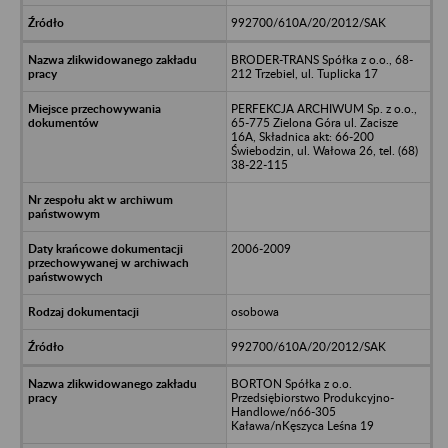
992700/610A/20/2012/SAK
BRODER-TRANS Spółka z o.o., 68-
212 Trzebiel, ul. Tuplicka 17
PERFEKCJA ARCHIWUM Sp. z o.o.,
65-775 Zielona Góra ul. Zacisze
16A, Składnica akt: 66-200
Świebodzin, ul. Wałowa 26, tel. (68)
38-22-115
2006-2009
osobowa
992700/610A/20/2012/SAK
BORTON Spółka z o.o.
Przedsiębiorstwo Produkcyjno-
Handlowe/n66-305
Kaława/nKęszyca Leśna 19