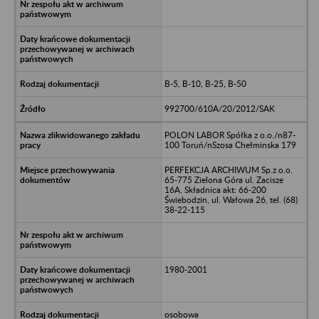
B-5, B-10, B-25, B-50
992700/610A/20/2012/SAK
POLON LABOR Spółka z o.o./n87-
100 Toruń/nSzosa Chełminska 179
PERFEKCJA ARCHIWUM Sp.z o.o.
65-775 Zielona Góra ul. Zacisze
16A, Składnica akt: 66-200
Świebodzin, ul. Wałowa 26, tel. (68)
38-22-115
1980-2001
osobowa