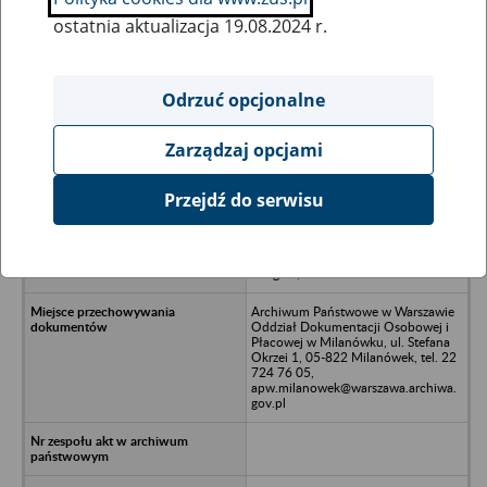
ostatnia aktualizacja 19.08.2024 r.
Wszystkie uwagi można przesyłać poprzez
formularz
Odrzuć opcjonalne
Zarządzaj opcjami
Ukryj wszystkie pozycje bazy
Przejdź do serwisu
Przedsiębiorstwo Budownictwa
Ogólnego i Konserwacji Zabytków
BUDKONS Spółka z o.o., 67-200
Głogów, ul. Balwierska 25
Archiwum Państwowe w Warszawie
Oddział Dokumentacji Osobowej i
Płacowej w Milanówku, ul. Stefana
Okrzei 1, 05-822 Milanówek, tel. 22
724 76 05,
apw.milanowek@warszawa.archiwa.
gov.pl