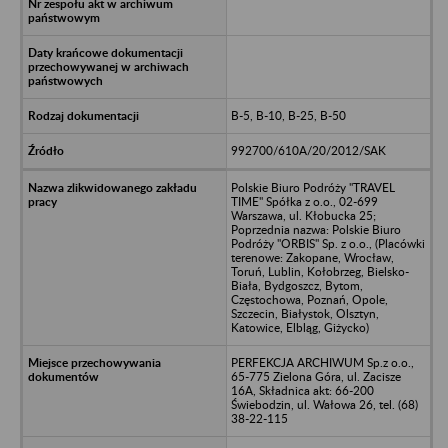
B-5, B-10, B-25, B-50
992700/610A/20/2012/SAK
Polskie Biuro Podróży "TRAVEL
TIME" Spółka z o.o., 02-699
Warszawa, ul. Kłobucka 25;
Poprzednia nazwa: Polskie Biuro
Podróży "ORBIS" Sp. z o.o., (Placówki
terenowe: Zakopane, Wrocław,
Toruń, Lublin, Kołobrzeg, Bielsko-
Biała, Bydgoszcz, Bytom,
Częstochowa, Poznań, Opole,
Szczecin, Białystok, Olsztyn,
Katowice, Elbląg, Giżycko)
PERFEKCJA ARCHIWUM Sp.z o.o.,
65-775 Zielona Góra, ul. Zacisze
16A, Składnica akt: 66-200
Świebodzin, ul. Wałowa 26, tel. (68)
38-22-115