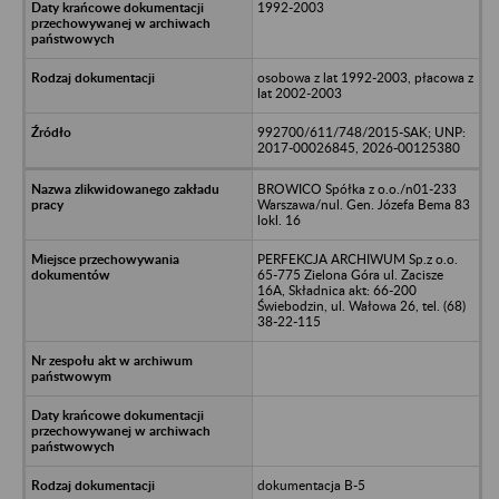
1992-2003
osobowa z lat 1992-2003, płacowa z
lat 2002-2003
992700/611/748/2015-SAK; UNP:
2017-00026845, 2026-00125380
BROWICO Spółka z o.o./n01-233
Warszawa/nul. Gen. Józefa Bema 83
lokl. 16
PERFEKCJA ARCHIWUM Sp.z o.o.
65-775 Zielona Góra ul. Zacisze
16A, Składnica akt: 66-200
Świebodzin, ul. Wałowa 26, tel. (68)
38-22-115
dokumentacja B-5