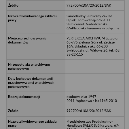
992700/610A/20/2012/SAK
Samodzielny Publiczny Zakład
Opieki Zdrowotnej/n69-100
Słubice/nul. Nadodrzańska
6/nPlacówka terenowa w Sulęcinie
PERFEKCJA ARCHIWUM Sp.z o.o.
65-775 Zielona Góra ul. Zacisze
16A, Składnica akt: 66-200
Świebodzin, ul. Wałowa 26, tel. (68)
38-22-115
osobowa z lat 1947-
2011,/npłacowa z lat 1965-2010
992700/610A/20/2012/SAK
Przedsięborstwo Produkcyjno-
Handlowe SALEX Spółka z o.o. 67-