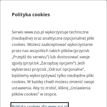
Polityka cookies
Szukaj
Menu
Serwis www.zus.pl wykorzystuje techniczne
(niezbędne) oraz analityczne (opcjonalne) pliki
Rejestry, ewidencje i archiwa
cookies. Możesz zaakceptować wykorzystanie
Baza zlikwidowanych lub
przez nas wszystkich takich plików (przycisk
„Przejdź do serwisu”) lub dostosować swoje
przekształconych zakładów pracy
zgody (przycisk „Zarządzaj opcjami”). Jeśli
wybierzesz przycisk „Odrzuć opcjonalne”,
Nazwa zakładu pracy:
będziemy wykorzystywać tylko niezbędne pliki
cookies. W każdej chwili możesz zmienić swoje
ustawienia. Aby to zrobić, kliknij „Ustawienia
plików cookies” w stopce.
SZUKAJ
Polityka cookies dla www.zus.pl