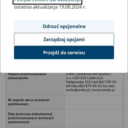
ostatnia aktualizacja 19.08.2024 r.
Wszystkie uwagi można przesyłać poprzez
formularz
Odrzuć opcjonalne
Zarządzaj opcjami
Ukryj wszystkie pozycje bazy
Przejdź do serwisu
TECNO POLONIA Spółka z
o.o./nWarszawa
EMIKS Składnica Akt Spółka z
o.o./n20-234 Lublin/nul.
Mełgiewska 152/ntel.(81) 749-65-
60/nfax:(81) 874-96-61/ne-mail:
emiks@emiks.pl,/nwww.emiks.pl