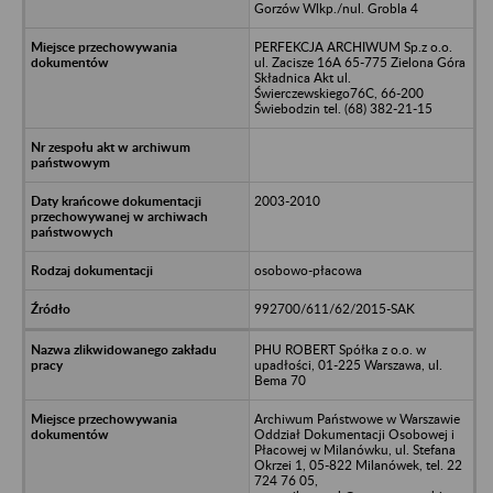
Gorzów Wlkp./nul. Grobla 4
PERFEKCJA ARCHIWUM Sp.z o.o.
ul. Zacisze 16A 65-775 Zielona Góra
Składnica Akt ul.
Świerczewskiego76C, 66-200
Świebodzin tel. (68) 382-21-15
2003-2010
osobowo-płacowa
992700/611/62/2015-SAK
PHU ROBERT Spółka z o.o. w
upadłości, 01-225 Warszawa, ul.
Bema 70
Archiwum Państwowe w Warszawie
Oddział Dokumentacji Osobowej i
Płacowej w Milanówku, ul. Stefana
Okrzei 1, 05-822 Milanówek, tel. 22
724 76 05,