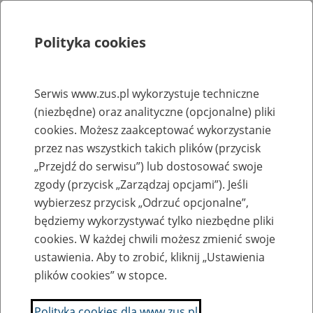
Polityka cookies
Szukaj
Menu
Serwis www.zus.pl wykorzystuje techniczne
(niezbędne) oraz analityczne (opcjonalne) pliki
Rejestry, ewidencje i archiwa
cookies. Możesz zaakceptować wykorzystanie
Baza zlikwidowanych lub
przez nas wszystkich takich plików (przycisk
„Przejdź do serwisu”) lub dostosować swoje
przekształconych zakładów pracy
zgody (przycisk „Zarządzaj opcjami”). Jeśli
wybierzesz przycisk „Odrzuć opcjonalne”,
Nazwa zakładu pracy:
będziemy wykorzystywać tylko niezbędne pliki
cookies. W każdej chwili możesz zmienić swoje
ustawienia. Aby to zrobić, kliknij „Ustawienia
plików cookies” w stopce.
SZUKAJ
Polityka cookies dla www.zus.pl