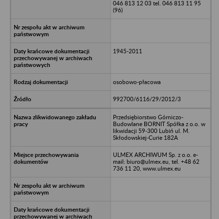
046 813 12 03 tel. 046 813 11 95
(96)
1945-2011
osobowo-płacowa
992700/6116/29/2012/3
Przedsiębiorstwo Górniczo-
Budowlane BORNIT Spółka z o.o. w
likwidacji 59-300 Lubiń ul. M.
Skłodowskiej-Curie 182A
ULMEX ARCHIWUM Sp. z o.o. e-
mail: biuro@ulmex.eu, tel. +48 62
736 11 20, www.ulmex.eu