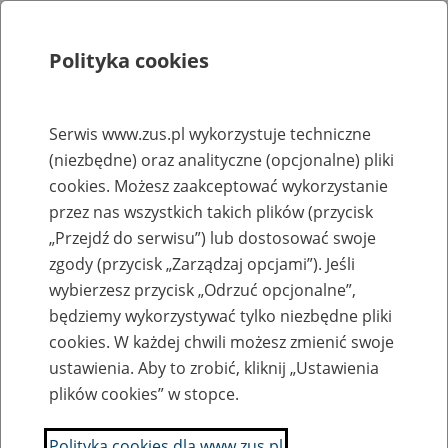
Polityka cookies
Szukaj
Menu
Serwis www.zus.pl wykorzystuje techniczne
(niezbędne) oraz analityczne (opcjonalne) pliki
Rejestry, ewidencje i archiwa
cookies. Możesz zaakceptować wykorzystanie
Baza zlikwidowanych lub
przez nas wszystkich takich plików (przycisk
„Przejdź do serwisu”) lub dostosować swoje
przekształconych zakładów pracy
zgody (przycisk „Zarządzaj opcjami”). Jeśli
wybierzesz przycisk „Odrzuć opcjonalne”,
Nazwa zakładu pracy:
będziemy wykorzystywać tylko niezbędne pliki
cookies. W każdej chwili możesz zmienić swoje
ustawienia. Aby to zrobić, kliknij „Ustawienia
plików cookies” w stopce.
SZUKAJ
Polityka cookies dla www.zus.pl