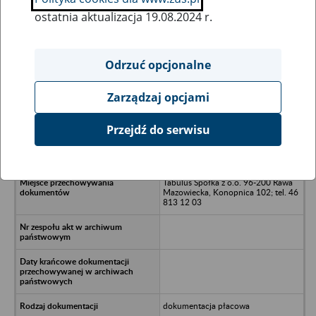
ostatnia aktualizacja 19.08.2024 r.
Wszystkie uwagi można przesyłać poprzez
formularz
Odrzuć opcjonalne
Zarządzaj opcjami
Ukryj wszystkie pozycje bazy
Przejdź do serwisu
Rolnicza Spóldzielnia Produkcyjna w
Łukowie w likwidacji - Łukowo 80
Tabulus Spółka z o.o. 96-200 Rawa
Mazowiecka, Konopnica 102; tel. 46
813 12 03
dokumentacja płacowa