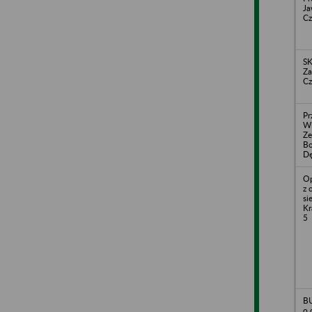
Ja
Cz
SK
Za
Cz
Pr
Wi
Ze
Bo
D
Op
z 
si
Kr
5
BU
o.