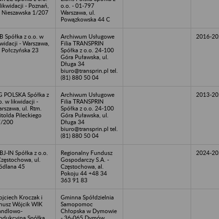
likwidacji - Poznań,
o.o. - 01-797
. Nieszawska 1/207
Warszawa, ul.
Powązkowska 44 C
B Spółka z o.o. w
Archiwum Usługowe
2016-20
kwidacji - Warszawa,
Filia TRANSPRIN
. Połczyńska 23
Spółka z o.o. 24-100
Góra Puławska, ul.
Długa 34
biuro@transprin.pl tel.
(81) 880 50 04
G POLSKA Spółka z
Archiwum Usługowe
2013-20
o. w likwidacji -
Filia TRANSPRIN
rszawa, ul. Rtm.
Spółka z o.o. 24-100
tolda Pileckiego
Góra Puławska, ul.
7/200
Długa 34
biuro@transprin.pl tel.
(81) 880 50 04
BJ-IN Spółka z o.o.
Regionalny Fundusz
2024-20
Częstochowa, ul.
Gospodarczy S.A. -
ódlana 45
Częstochowa, al.
Pokoju 44 +48 34
363 91 83
jciech Kroczak i
Gminna Spółdzielnia
nusz Wójcik WIK
Samopomoc
andlowo-
Chłopska w Dymowie
odukcyjna Spółka
- 36-065 Dymów,