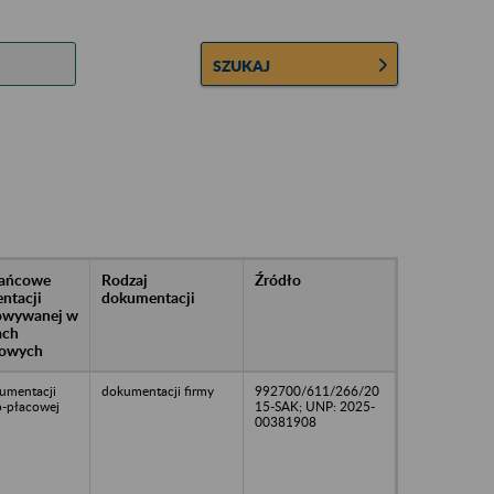
SZUKAJ
rańcowe
Rodzaj
Źródło
ntacji
dokumentacji
owywanej w
ach
owych
umentacji
dokumentacji firmy
992700/611/266/20
-płacowej
15-SAK; UNP: 2025-
00381908