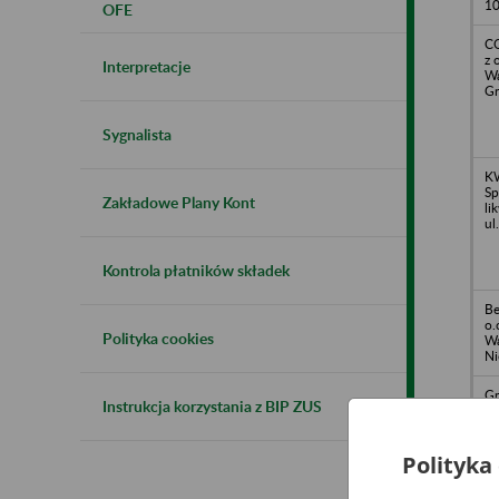
1
OFE
C
z 
Interpretacje
Wa
Gr
Sygnalista
K
Sp
Zakładowe Plany Kont
li
ul
Kontrola płatników składek
Be
o.
Polityka cookies
Wa
Ni
Gr
Instrukcja korzystania z BIP ZUS
o.
Wa
Pr
Polityka
Mi
Sp