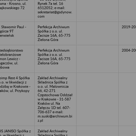
wna - Krosno, ul.
Rynek 7a tel. 16
ajkowskiego 72
6512052; e-mail:
sekretariat@gsdynow.
com
 Sławomir Paul -
Perfekcja Archiwum
2019-20
górze 9T
Spółka z o.o. ul.
erwieńsk
Zacisze 16A, 65-775
Zielona Góra
zedsiębiorstwo
Perfekcja Archiwum
2004-20
elobranżowe
Spółka z o.o. ul.
non Lewicz -
Zacisze 16A, 65-775
gaczów, ul.
Zielona Góra
ębowa
imp Rest 4 Spółka
Zakład Archiwalny
o.o. w likwidacji z
Składnica Spółka z
edzibą w Krakowie -
o.o. ul. Malownicza
aków, ul. Przykopy
66, 42-271
Częstochowa Oddział
w Krakowie - 31-587
Kraków ul. Na
Załęczu 1D tel. 607-
706-637 e-mail:
m.suski@archiwum.bi
z.pl
S JANISO Spółka z
Zakład Archiwalny
o. w likwidacji z
Składnica Spółka z