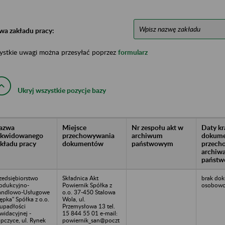
wa zakładu pracy:
ystkie uwagi można przesyłać poprzez
formularz
Ukryj wszystkie pozycje bazy
azwa
Miejsce
Nr zespołu akt w
Daty k
likwidowanego
przechowywania
archiwum
dokume
akładu pracy
dokumentów
państwowym
przech
archiw
państw
zedsiębiorstwo
Składnica Akt
brak dok
odukcyjno-
Powiernik Spółka z
osobowo
andlowo-Usługowe
o.o. 37-450 Stalowa
ępka" Spółka z o.o.
Wola, ul.
upadłości
Przemysłowa 13 tel.
kwidacyjnej -
15 844 55 01 e-mail:
pczyce, ul. Rynek
powiernik_san@poczt