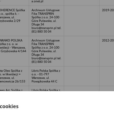
0
a.onet.pl
OHERENCE Spółka
Archiwum Usługowe
2019-20
o.o., spółka k. -
Filia TRANSPRIN
rszawa, ul.
Spółka z o.o. 24-100
zybowska 2/29
Góra Puławska, ul.
Długa 34
biuro@transprin.pl tel.
(81) 880 50 04
WANKO POLSKA
Archiwum Usługowe
2012-20
ółka z o. o. w
Filia TRANSPRIN
kwidacji - Warszawa,
Spółka z o.o. 24-100
. Grzybowska 4/144
Góra Puławska, ul.
Długa 34
biuro@transprin.pl tel.
(81) 880 50 04
ta Oleo Spółka z
Libris Polska Spółka z
o. w likwidacji =
o.o. - 01-797
rszawa, ul.
Warszawa, ul.
emcewicza 26/153
Powązkowska 44 C
een Art. Spółka z
Libris Polska Spółka z
o. Spółka K. -
o.o. - 01-797
rszawa, ul.
Warszawa, ul.
zewodowa 29
Powązkowska 44 C
 cookies
rage Spółka z o.o.
Libris Polska Spółka z
ółka K. - Kraków,
o.o. - 01-797