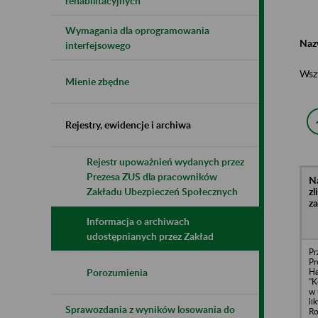
rehabilitacyjnych
Wymagania dla oprogramowania
Naz
interfejsowego
Wsz
Mienie zbędne
Rejestry, ewidencje i archiwa
Rejestr upoważnień wydanych przez
Prezesa ZUS dla pracowników
N
z
Zakładu Ubezpieczeń Społecznych
z
Informacja o archiwach
udostępnianych przez Zakład
Pr
Pr
H
Porozumienia
"K
w 
li
Sprawozdania z wyników losowania do
Ro