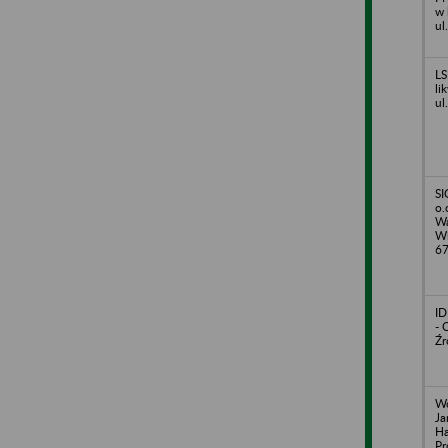
w 
ul
LS
li
ul
SI
o.
Wa
Wi
6
ID
- 
Źr
Wo
Ja
H
Pr