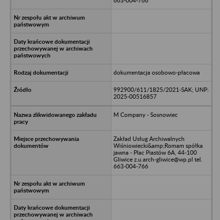
663-004-766
dokumentacja osobowo-płacowa
992900/611/1825/2021-SAK; UNP:
2025-00516857
M Company - Sosnowiec
Zakład Usług Archiwalnych
Wiśniowiecki&amp;Romam spółka
jawna - Plac Piastów 6A, 44-100
Gliwice z.u.arch-gliwice@wp.pl tel.
663-004-766