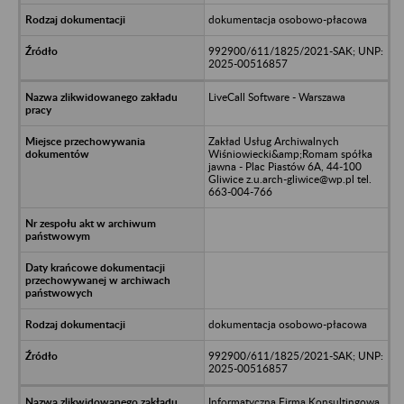
dokumentacja osobowo-płacowa
992900/611/1825/2021-SAK; UNP:
2025-00516857
LiveCall Software - Warszawa
Zakład Usług Archiwalnych
Wiśniowiecki&amp;Romam spółka
jawna - Plac Piastów 6A, 44-100
Gliwice z.u.arch-gliwice@wp.pl tel.
663-004-766
dokumentacja osobowo-płacowa
992900/611/1825/2021-SAK; UNP:
2025-00516857
Informatyczna Firma Konsultingowa