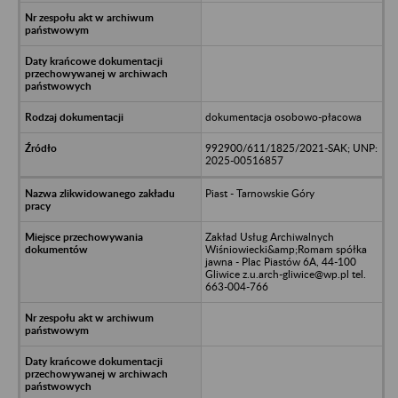
dokumentacja osobowo-płacowa
992900/611/1825/2021-SAK; UNP:
2025-00516857
Piast - Tarnowskie Góry
Zakład Usług Archiwalnych
Wiśniowiecki&amp;Romam spółka
jawna - Plac Piastów 6A, 44-100
Gliwice z.u.arch-gliwice@wp.pl tel.
663-004-766