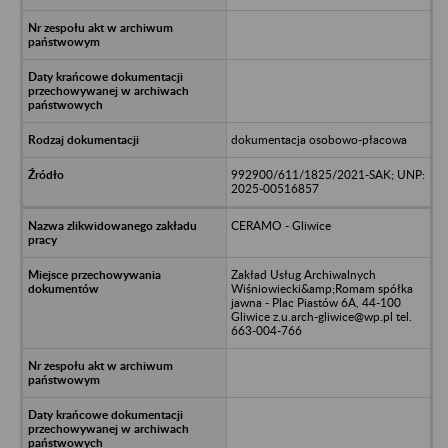
dokumentacja osobowo-płacowa
992900/611/1825/2021-SAK; UNP:
2025-00516857
CERAMO - Gliwice
Zakład Usług Archiwalnych
Wiśniowiecki&amp;Romam spółka
jawna - Plac Piastów 6A, 44-100
Gliwice z.u.arch-gliwice@wp.pl tel.
663-004-766