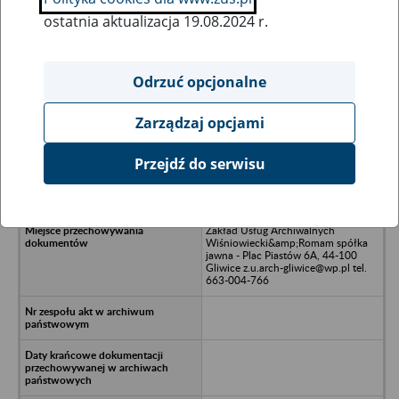
ostatnia aktualizacja 19.08.2024 r.
Wszystkie uwagi można przesyłać poprzez
formularz
Odrzuć opcjonalne
Zarządzaj opcjami
Ukryj wszystkie pozycje bazy
Przejdź do serwisu
GP Projekt Spółka z o.o. - Sosnowiec
Zakład Usług Archiwalnych
Wiśniowiecki&amp;Romam spółka
jawna - Plac Piastów 6A, 44-100
Gliwice z.u.arch-gliwice@wp.pl tel.
663-004-766