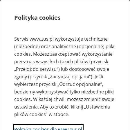
Polityka cookies
Szukaj
Menu
Serwis www.zus.pl wykorzystuje techniczne
(niezbędne) oraz analityczne (opcjonalne) pliki
Rejestry, ewidencje i archiwa
cookies. Możesz zaakceptować wykorzystanie
Baza zlikwidowanych lub
przez nas wszystkich takich plików (przycisk
„Przejdź do serwisu”) lub dostosować swoje
przekształconych zakładów pracy
zgody (przycisk „Zarządzaj opcjami”). Jeśli
wybierzesz przycisk „Odrzuć opcjonalne”,
Nazwa zakładu pracy:
będziemy wykorzystywać tylko niezbędne pliki
cookies. W każdej chwili możesz zmienić swoje
ustawienia. Aby to zrobić, kliknij „Ustawienia
plików cookies” w stopce.
SZUKAJ
Polityka cookies dla www.zus.pl