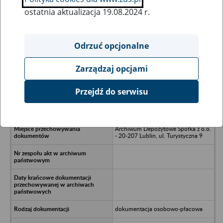
ostatnia aktualizacja 19.08.2024 r.
Wszystkie uwagi można przesyłać poprzez
formularz
Odrzuć opcjonalne
Zarządzaj opcjami
Ukryj wszystkie pozycje bazy
Przejdź do serwisu
NP PALCO - Warszawa, ul.
Ogrodowa 48/6
Archiwum Depozytowe Spółka z o.o.
- 20-207 Lublin, ul. Turystyczna 9
dokumentacja osobowo-płacowa