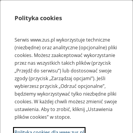
Polityka cookies
Szukaj
Menu
Serwis www.zus.pl wykorzystuje techniczne
(niezbędne) oraz analityczne (opcjonalne) pliki
Rejestry, ewidencje i archiwa
cookies. Możesz zaakceptować wykorzystanie
Baza zlikwidowanych lub
przez nas wszystkich takich plików (przycisk
„Przejdź do serwisu”) lub dostosować swoje
przekształconych zakładów pracy
zgody (przycisk „Zarządzaj opcjami”). Jeśli
wybierzesz przycisk „Odrzuć opcjonalne”,
Nazwa zakładu pracy:
będziemy wykorzystywać tylko niezbędne pliki
cookies. W każdej chwili możesz zmienić swoje
ustawienia. Aby to zrobić, kliknij „Ustawienia
plików cookies” w stopce.
SZUKAJ
Polityka cookies dla www.zus.pl