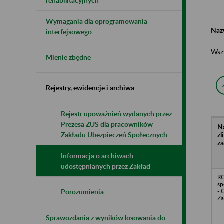
rehabilitacyjnych
Wymagania dla oprogramowania
Naz
interfejsowego
Wsz
Mienie zbędne
Rejestry, ewidencje i archiwa
Rejestr upoważnień wydanych przez
Prezesa ZUS dla pracowników
N
z
Zakładu Ubezpieczeń Społecznych
z
Informacja o archiwach
udostępnianych przez Zakład
RC
sp
- 
Porozumienia
Z
Sprawozdania z wyników losowania do