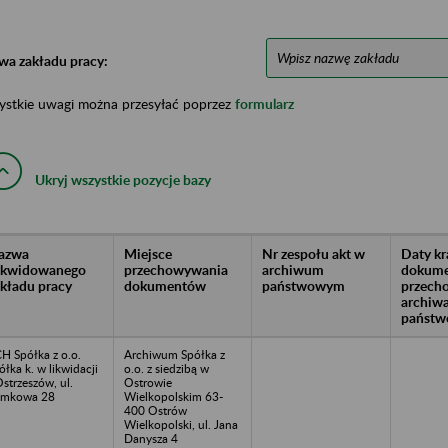
wa zakładu pracy:
ystkie uwagi można przesyłać poprzez
formularz
Ukryj wszystkie pozycje bazy
azwa
Miejsce
Nr zespołu akt w
Daty k
likwidowanego
przechowywania
archiwum
dokume
akładu pracy
dokumentów
państwowym
przech
archiw
państw
H Spółka z o.o.
Archiwum Spółka z
ółka k. w likwidacji
o.o. z siedzibą w
Ostrzeszów, ul.
Ostrowie
amkowa 28
Wielkopolskim 63-
400 Ostrów
Wielkopolski, ul. Jana
Danysza 4