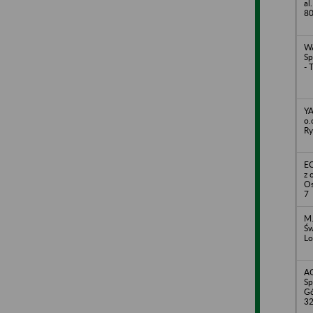
al
8
WA
Sp
- 
YA
o.
Ry
EC
z 
Os
7
M.
Św
Lo
A
Sp
Gó
3