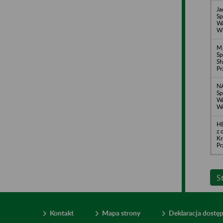
Ja
Sp
Wa
Wi
M.
Sp
Sł
Pr
N
Sp
Wa
Wó
HE
z 
Kr
Pr
S
Kontakt
Mapa strony
Deklaracja dostę