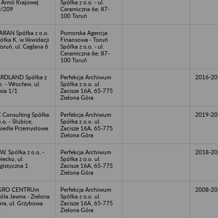
. Armii Krajowej
Spółka z o.o. - ul.
0/209
Ceramiczna 6e; 87-
100 Toruń
RAN Spółka z o.o.
Pomorska Agencja
ółka K. w likwidacji
Finansowa - Toruń
Toruń, ul. Ceglana 6
Spółka z o.o. - ul.
Ceramiczna 6e; 87-
100 Toruń
RDLAND Spółka z
Perfekcja Archiwum
2016-20
o. - Wrocław, ul.
Spółka z o.o. ul.
sia 1/1
Zacisze 16A, 65-775
Zielona Góra
 Consulting Spółka
Perfekcja Archiwum
2019-20
o.o. - Słubice,
Spółka z o.o. ul.
iedle Przemysłowe
Zacisze 16A, 65-775
Zielona Góra
W. Spółka z o.o. -
Perfekcja Archiwum
2018-20
iecko, ul.
Spółka z o.o. ul.
gistyczna 1
Zacisze 16A, 65-775
Zielona Góra
GRO CENTRUm
Perfekcja Archiwum
2008-20
óła Jawna - Zielona
Spółka z o.o. ul.
ra, ul. Grzybowa
Zacisze 16A, 65-775
2
Zielona Góra