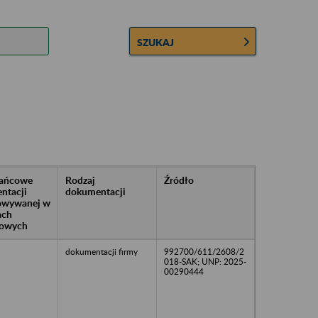
SZUKAJ
rańcowe
Rodzaj
Źródło
ntacji
dokumentacji
owywanej w
ach
owych
dokumentacji firmy
992700/611/2608/2
018-SAK; UNP: 2025-
00290444