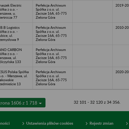
naszek Electric
Perfekcja Archiwum
2019-20
ółka z o.o. -
Spółka z o.o. ul.
rszawa, u.
Zacisze 16A, 65-775
ertnicza 77
Zielona Góra
B.B Logistics
Perfekcja Archiwum
2010-20
ółka z o.o. -
Spółka z o.o. ul.
ubice, ul.
Zacisze 16A, 65-775
zemysłowa 9
Zielona Góra
ANO CARBON
Perfekcja Archiwum
ółka z o.o. -
Spółka z o.o. ul.
rszawa, ul.
Zacisze 16A, 65-775
lczyńska 133
Zielona Góra
SUS Polska Spółka
Perfekcja Archiwum
2020-20
o.o. - Warszawa, ul.
Spółka z o.o. ul.
akowskie
Zacisze 16A, 65-775
zedmieście 13
Zielona Góra
32 101 - 32 120 z 34 356.
trona 1606 z 1 718
pności
Ustawienia plików cookies
Rejestr zmian