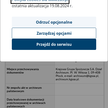
ostatnia aktualizacja 19.08.2024 r.
Wszystkie uwagi można przesyłać poprzez
formularz
Odrzuć opcjonalne
Zarządzaj opcjami
Ukryj wszystkie pozycje bazy
Przejdź do serwisu
Przedsiębiorstwo Handlowo-
Usługowe ADAGMA Sp. z o.o. w
upadłości likwidacyjnej - Toruń, ul.
W. Broniewskiego 4/14
Krajowa Grupa Spożywcza S.A. Dział
Archiwum. Pl. W. Witosa 1, 09-408
Płock, e-mail: archiwum@kgssa.pl,
archiwum.kgssa.pl.