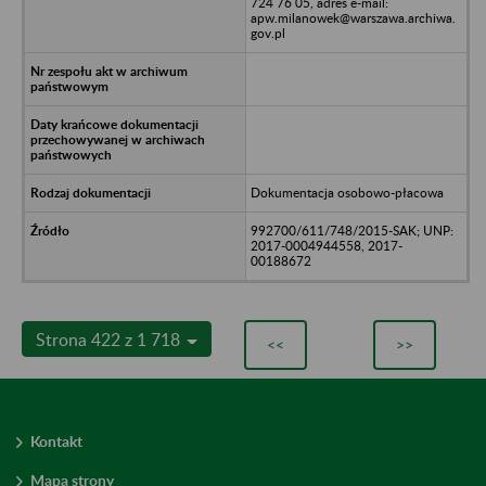
724 76 05, adres e-mail:
apw.milanowek@warszawa.archiwa.
gov.pl
Dokumentacja osobowo-płacowa
992700/611/748/2015-SAK; UNP:
2017-0004944558, 2017-
00188672
Strona 422 z 1 718
<<
>>
Kontakt
Mapa strony