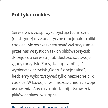
Polityka cookies
Szukaj
Menu
Serwis www.zus.pl wykorzystuje techniczne
(niezbędne) oraz analityczne (opcjonalne) pliki
Rejestry, ewidencje i archiwa
cookies. Możesz zaakceptować wykorzystanie
Baza zlikwidowanych lub
przez nas wszystkich takich plików (przycisk
„Przejdź do serwisu”) lub dostosować swoje
przekształconych zakładów pracy
zgody (przycisk „Zarządzaj opcjami”). Jeśli
wybierzesz przycisk „Odrzuć opcjonalne”,
Nazwa zakładu pracy:
będziemy wykorzystywać tylko niezbędne pliki
cookies. W każdej chwili możesz zmienić swoje
ustawienia. Aby to zrobić, kliknij „Ustawienia
plików cookies” w stopce.
SZUKAJ
Polityka cookies dla www.zus.pl