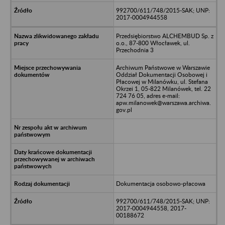
992700/611/748/2015-SAK; UNP:
2017-0004944558
Przedsiębiorstwo ALCHEMBUD Sp. z
o.o., 87-800 Włocławek, ul.
Przechodnia 3
Archiwum Państwowe w Warszawie
Oddział Dokumentacji Osobowej i
Płacowej w Milanówku, ul. Stefana
Okrzei 1, 05-822 Milanówek, tel. 22
724 76 05, adres e-mail:
apw.milanowek@warszawa.archiwa.
gov.pl
Dokumentacja osobowo-płacowa
992700/611/748/2015-SAK; UNP:
2017-0004944558, 2017-
00188672