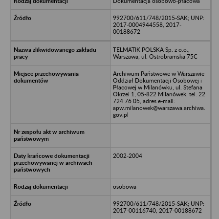
Dokumentacja osobowo-płacowa
992700/611/748/2015-SAK; UNP:
2017-0004944558, 2017-
00188672
TELMATIK POLSKA Sp. z o.o.,
Warszawa, ul. Ostrobramska 75C
Archiwum Państwowe w Warszawie
Oddział Dokumentacji Osobowej i
Płacowej w Milanówku, ul. Stefana
Okrzei 1, 05-822 Milanówek, tel. 22
724 76 05, adres e-mail:
apw.milanowek@warszawa.archiwa.
gov.pl
2002-2004
osobowa
992700/611/748/2015-SAK; UNP:
2017-00116740, 2017-00188672